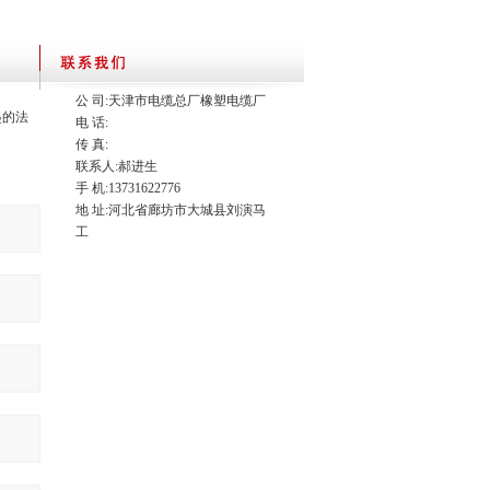
公 司:天津市电缆总厂橡塑电缆厂
起的法
电 话:
传 真:
联系人:郝进生
。
手 机:13731622776
地 址:河北省廊坊市大城县刘演马
工