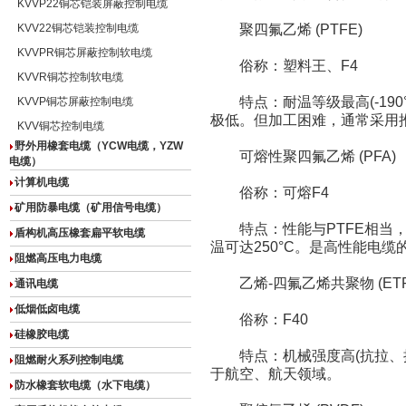
KVVP22铜芯铠装屏蔽控制电缆
KVV22铜芯铠装控制电缆
聚四氟乙烯 (PTFE)
KVVPR铜芯屏蔽控制软电缆
俗称：塑料王、F4
KVVR铜芯控制软电缆
特点：耐温等级最高(-190°C
KVVP铜芯屏蔽控制电缆
极低。但加工困难，通常采用
KVV铜芯控制电缆
野外用橡套电缆（YCW电缆，YZW
可熔性聚四氟乙烯 (PFA)
电缆）
计算机电缆
俗称：可熔F4
矿用防暴电缆（矿用信号电缆）
特点：性能与PTFE相当，
盾构机高压橡套扁平软电缆
温可达250°C。是高性能电缆
阻燃高压电力电缆
乙烯-四氟乙烯共聚物 (ETF
通讯电缆
低烟低卤电缆
俗称：F40
硅橡胶电缆
特点：机械强度高(抗拉、抗
阻燃耐火系列控制电缆
于航空、航天领域。
防水橡套软电缆（水下电缆）