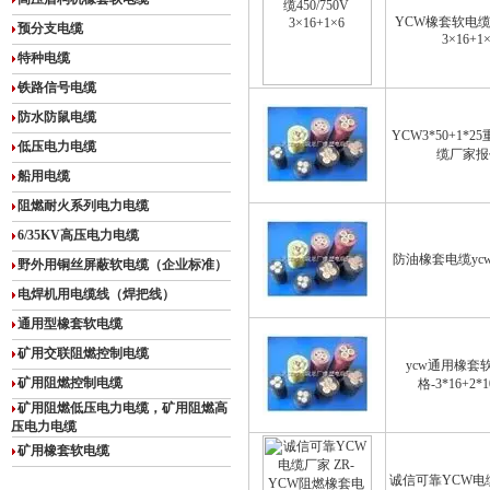
YCW橡套软电缆45
预分支电缆
3×16+1
特种电缆
铁路信号电缆
防水防鼠电缆
YCW3*50+1*
低压电力电缆
缆厂家报
船用电缆
阻燃耐火系列电力电缆
6/35KV高压电力电缆
防油橡套电缆yc
野外用铜丝屏蔽软电缆（企业标准）
电焊机用电缆线（焊把线）
通用型橡套软电缆
矿用交联阻燃控制电缆
ycw通用橡套
矿用阻燃控制电缆
格-3*16+2*
矿用阻燃低压电力电缆，矿用阻燃高
压电力电缆
矿用橡套软电缆
诚信可靠YCW电缆