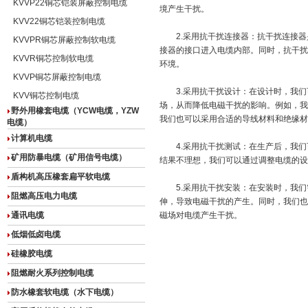
KVVP22铜芯铠装屏蔽控制电缆
境产生干扰。
KVV22铜芯铠装控制电缆
2.采用抗干扰连接器：抗干扰连接器
KVVPR铜芯屏蔽控制软电缆
接器的接口进入电缆内部。同时，抗干扰
KVVR铜芯控制软电缆
环境。
KVVP铜芯屏蔽控制电缆
3.采用抗干扰设计：在设计时，我们
KVV铜芯控制电缆
场，从而降低电磁干扰的影响。例如，我
野外用橡套电缆（YCW电缆，YZW
我们也可以采用合适的导线材料和绝缘材
电缆）
计算机电缆
4.采用抗干扰测试：在生产后，我们
矿用防暴电缆（矿用信号电缆）
结果不理想，我们可以通过调整电缆的设
盾构机高压橡套扁平软电缆
5.采用抗干扰安装：在安装时，我们
阻燃高压电力电缆
伸，导致电磁干扰的产生。同时，我们也
通讯电缆
磁场对电缆产生干扰。
低烟低卤电缆
硅橡胶电缆
阻燃耐火系列控制电缆
防水橡套软电缆（水下电缆）