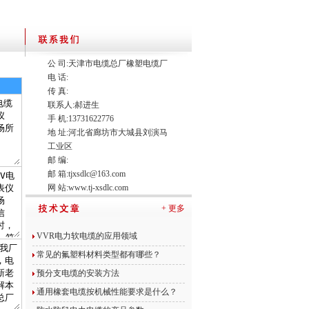
公 司:天津市电缆总厂橡塑电缆厂
电 话:
传 真:
联系人:郝进生
手 机:13731622776
地 址:河北省廊坊市大城县刘演马
工业区
邮 编:
邮 箱:
tjxsdlc@163.com
网 站:
www.tj-xsdlc.com
+ 更多
VVR电力软电缆的应用领域
常见的氟塑料材料类型都有哪些？
预分支电缆的安装方法
通用橡套电缆按机械性能要求是什么？