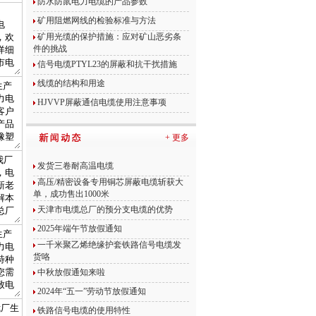
防水防鼠电力电缆的产品参数
矿用阻燃网线的检验标准与方法
矿用光缆的保护措施：应对矿山恶劣条
件的挑战
信号电缆PTYL23的屏蔽和抗干扰措施
线缆的结构和用途
HJVVP屏蔽通信电缆使用注意事项
+ 更多
发货三卷耐高温电缆
高压/精密设备专用铜芯屏蔽电缆斩获大
单，成功售出1000米
天津市电缆总厂的预分支电缆的优势
2025年端午节放假通知
一千米聚乙烯绝缘护套铁路信号电缆发
货咯
中秋放假通知来啦
2024年“五一”劳动节放假通知
铁路信号电缆的使用特性