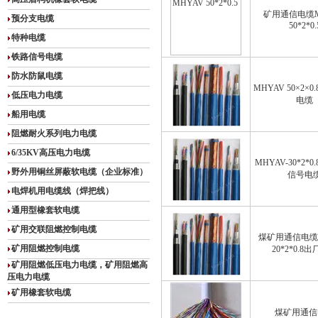
矿用通信电缆M
预分支电缆
50*2*0.
特种电缆
铁路信号电缆
防水防鼠电缆
MHYAV 50×2×
低压电力电缆
电缆
船用电缆
阻燃耐火系列电力电缆
6/35KV高压电力电缆
MHYAV-30*2*
野外用铜丝屏蔽软电缆（企业标准）
信号电
电焊机用电缆线（焊把线）
通用型橡套软电缆
矿用交联阻燃控制电缆
煤矿用通信电缆M
矿用阻燃控制电缆
20*2*0.8
矿用阻燃低压电力电缆，矿用阻燃高
压电力电缆
矿用橡套软电缆
煤矿用通信