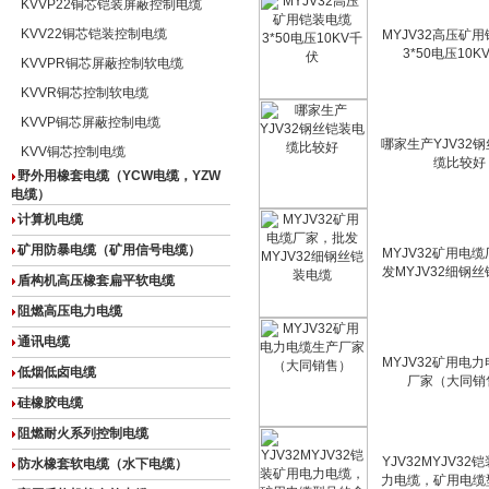
KVVP22铜芯铠装屏蔽控制电缆
KVV22铜芯铠装控制电缆
MYJV32高压矿
3*50电压10K
KVVPR铜芯屏蔽控制软电缆
KVVR铜芯控制软电缆
KVVP铜芯屏蔽控制电缆
哪家生产YJV32
KVV铜芯控制电缆
缆比较好
野外用橡套电缆（YCW电缆，YZW
电缆）
计算机电缆
矿用防暴电缆（矿用信号电缆）
MYJV32矿用电
发MYJV32细钢
盾构机高压橡套扁平软电缆
阻燃高压电力电缆
通讯电缆
MYJV32矿用电
低烟低卤电缆
厂家（大同销
硅橡胶电缆
阻燃耐火系列控制电缆
YJV32MYJV3
防水橡套软电缆（水下电缆）
力电缆，矿用电缆