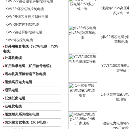
KVVP22铜芯铠装屏蔽控制电缆
现货yjv35kv高压
KVV22铜芯铠装控制电缆
多少钱一
KVVPR铜芯屏蔽控制软电缆
KVVR铜芯控制软电缆
KVVP铜芯屏蔽控制电缆
yjlv22铝芯电缆 yj
KVV铜芯控制电缆
高压电缆
野外用橡套电缆（YCW电缆，YZW
电缆）
计算机电缆
YJV3*150高压
矿用防暴电缆（矿用信号电缆）
货报价
盾构机高压橡套扁平软电缆
阻燃高压电力电缆
通讯电缆
1千伏架空线jkly电缆
低烟低卤电缆
缆现货
硅橡胶电缆
阻燃耐火系列控制电缆
防水橡套软电缆（水下电缆）
铠装电力电缆yjv22
3*95厂家