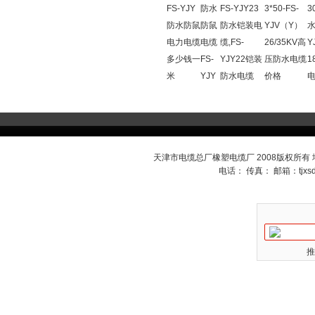
FS-YJY
防水
FS-YJY23
3*50-FS-
3
防水防鼠
防鼠
防水铠装电
YJV（Y）
水
电力电缆
电缆
缆,FS-
26/35KV高
Y
多少钱一
FS-
YJY22铠装
压防水电缆
1
米
YJY
防水电缆
价格
天津市电缆总厂橡塑电缆厂 2008版权所有
电话： 传真： 邮箱：
tjx
推