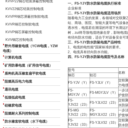
KVVP22铜芯铠装屏蔽控制电缆
一、
FS-YJY
防水防鼠电缆
执行标准
企业标准
KVV22铜芯铠装控制电缆
二、
FS-YJY
防水防鼠电缆
适用场所
KVVPR铜芯屏蔽控制软电缆
随着电力工业的发展，各领域对交联聚
站、商场、医院、智能大厦等电气设备
KVVR铜芯控制软电缆
透水性，电缆若在潮湿的环境下长期运
KVVP铜芯屏蔽控制电缆
树，zui终导致电缆绝缘击穿，影响电
有径向防水功能，适合于对设备安全可
KVV铜芯控制电缆
三、
FS-YJY
防水防鼠电缆
产品特性
野外用橡套电缆（YCW电缆，YZW
1、电缆的电性能*国家标准的要求。
电缆）
2、电缆具有径向防水功能。
四、
FS-YJY
防水防鼠电缆
型号及名称
计算机电缆
矿用防暴电缆（矿用信号电缆）
型号
名称
盾构机高压橡套扁平软电缆
铜芯
铝芯
交联
阻燃高压电力电缆
FS-YJV（Y）
FS-YJLV（Y）
力电
通讯电缆
FS-
一步
FS-MGYJLV（Y）
MGYJV（Y）
护套
低烟低卤电缆
FS-
交联
FS-YJLV22（23）
YJV22（23）
水防
硅橡胶电缆
FS-MG
FS-
一步
阻燃耐火系列控制电缆
YJV22（23）
MGYJLV22（23）
护套
FS-
交联
防水橡套软电缆（水下电缆）
FS-YJLV32（33）
YJV32（33）
防水