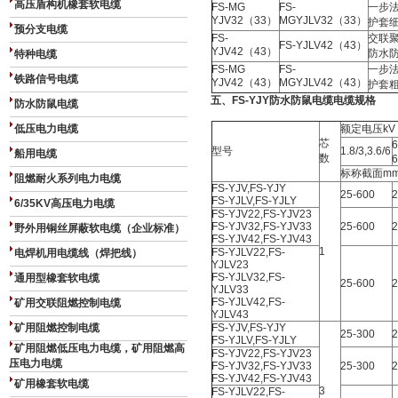
高压盾构机橡套软电缆
FS-MG
FS-
一步
YJV32（33）
MGYJLV32（33）
护套
预分支电缆
FS-
交联
FS-YJLV42（43）
YJV42（43）
防水
特种电缆
FS-MG
FS-
一步
铁路信号电缆
YJV42（43）
MGYJLV42（43）
护套
五、
FS-YJY
防水防鼠电缆
电缆规格
防水防鼠电缆
低压电力电缆
额定电压kV
芯
型号
1.8/3,3.6/6
船用电缆
数
6
标称截面m
阻燃耐火系列电力电缆
FS-YJV,FS-YJY
25-
600
2
FS-YJLV,FS-YJLY
6/35KV高压电力电缆
FS-YJV22,FS-YJV23
FS-YJV32,FS-YJV33
25-
600
2
野外用铜丝屏蔽软电缆（企业标准）
FS-YJV42,FS-YJV43
1
FS-YJLV22,FS-
电焊机用电缆线（焊把线）
YJLV23
FS-YJLV32,FS-
通用型橡套软电缆
25-
600
2
YJLV33
FS-YJLV42,FS-
矿用交联阻燃控制电缆
YJLV43
矿用阻燃控制电缆
FS-YJV,FS-YJY
25-
300
2
FS-YJLV,FS-YJLY
矿用阻燃低压电力电缆，矿用阻燃高
FS-YJV22,FS-YJV23
压电力电缆
FS-YJV32,FS-YJV33
25-
300
2
FS-YJV42,FS-YJV43
矿用橡套软电缆
3
FS-YJLV22,FS-