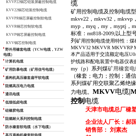
缆
KVVP22铜芯铠装屏蔽控制电缆
KVV22铜芯铠装控制电缆
矿用控制电缆
及控制电缆
mkvv22
，
mkvv32
，
mkvvp
KVVPR铜芯屏蔽控制软电缆
myp
，
myq
，
my
，
myptj
，
m
KVVR铜芯控制软电缆
标准：
mt818-2009;
以上型
KVVP铜芯屏蔽控制电缆
列
矿用控制电缆使用特性：煤
KVV铜芯控制电缆
MKVV32 MKVVR MKVVRP 
野外用橡套电缆（YCW电缆，YZW
本产品适用于交流额定电压
U0
电缆）
护线路和配电装置中电器仪表
计算机电缆
my
（
p
）系列煤
矿用橡套电
矿用防暴电缆（矿用信号电缆）
（橡套；电力；控制；通
盾构机高压橡套扁平软电缆
系列煤矿用交联聚乙烯绝缘
阻燃高压电力电缆
MKVV
电缆
|
力电缆。
通讯电缆
控制
电缆
低烟低卤电缆
天津市电缆总厂橡
硅橡胶电缆
阻燃耐火系列控制电缆
企业法人厂长：郝
防水橡套软电缆（水下电缆）
销售部： 刘素杰
高压盾构机橡套软电缆