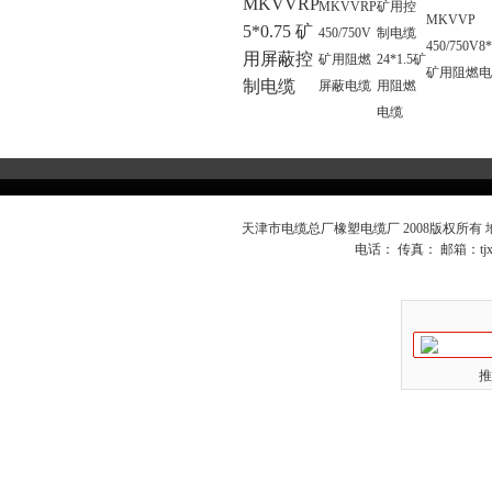
MKVVRP
MKVVRP
矿用控
MKVVP
5*0.75 矿
450/750V
制电缆
450/750V8*
用屏蔽控
矿用阻燃
24*1.5矿
矿用阻燃电
制电缆
屏蔽电缆
用阻燃
电缆
天津市电缆总厂橡塑电缆厂 2008版权所有
电话： 传真： 邮箱：
t
推