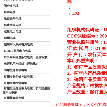
郝
预分支电缆
：
特种电缆
：
424
铁路信号电缆
防水防鼠电缆
组织机构代码证：1095
低压电力电缆
CCC
认证编号：20030
船用电缆
营业执照注册号：1310
阻燃耐火系列电力电缆
汇 款 帐 号：021 906
6/35KV高压电力电缆
开 户 行：农行天
野外用铜丝屏蔽软电缆（企业标准）
本厂郑重声明：
电焊机用电缆线（焊把线）
1
、签订产品质量保
通用型橡套软电缆
2
、两年内产品质量
矿用交联阻燃控制电缆
3
、确因产品质量问
矿用阻燃控制电缆
产品规格：根据客
矿用阻燃低压电力电缆，矿用阻燃高
产品数量：起订量为1
压电力电缆
矿用橡套软电缆
产品相关关键字：
MKVV电缆