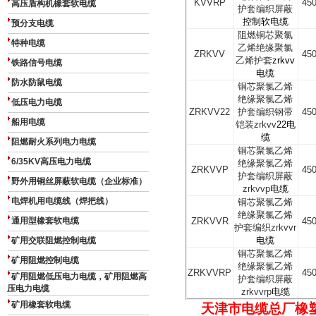
KVVRP
450
高压盾构机橡套软电缆
护套编织屏蔽
控制软电缆
预分支电缆
阻燃铜芯聚氯
特种电缆
乙烯绝缘聚氯
ZRKVV
450
乙烯护套
zrkvv
铁路信号电缆
电缆
防水防鼠电缆
铜芯聚氯乙烯
绝缘聚氯乙烯
低压电力电缆
ZRKVV22
护套编织钢带
450
船用电缆
铠装
zrkvv
22
电
缆
阻燃耐火系列电力电缆
铜芯聚氯乙烯
6/35KV高压电力电缆
绝缘聚氯乙烯
ZRKVVP
450
护套编织屏蔽
野外用铜丝屏蔽软电缆（企业标准）
zrkvvp
电缆
电焊机用电缆线（焊把线）
铜芯聚氯乙烯
绝缘聚氯乙烯
通用型橡套软电缆
ZRKVVR
450
护套编织
zrkvvr
电缆
矿用交联阻燃控制电缆
铜芯聚氯乙烯
矿用阻燃控制电缆
绝缘聚氯乙烯
ZRKVVRP
450
矿用阻燃低压电力电缆，矿用阻燃高
护套编织屏蔽
压电力电缆
zrkvvrp
电缆
矿用橡套软电缆
天津市电缆总厂橡