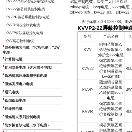
KVVP22铜芯铠装屏蔽控制电缆
燃型
控制电缆
，深受广大用户欢迎。
zrkvvp
电缆，
kvvp
电缆，
kvvrp
电缆
KVV22铜芯铠装控制电缆
zrkvvrp
电缆，
kvv22
电缆，
zrkvv22
KVVPR铜芯屏蔽控制软电缆
执行标准：
GB 9330-88
。阻
KVVR铜芯控制软电缆
KVVP2-22屏蔽控制
KVVP铜芯屏蔽控制电缆
型号
产品名称
电
KVV铜芯控制电缆
阻铜芯聚氯乙
野外用橡套电缆（YCW电缆，YZW
KVV
烯绝缘聚氯乙
450
电缆）
烯护套
kvv
电缆
计算机电缆
铜芯聚氯乙烯
绝缘聚氯乙烯
矿用防暴电缆（矿用信号电缆）
KVV22
450
护套钢带铠装
盾构机高压橡套扁平软电缆
kvv
22
电缆
阻燃铜芯聚氯
阻燃高压电力电缆
乙烯绝缘聚氯
KVVP
450
通讯电缆
乙烯护套
kvvp
电缆
低烟低卤电缆
铜芯聚氯乙烯
硅橡胶电缆
绝缘聚氯乙烯
KVVR
450
护套
控制软电
阻燃耐火系列控制电缆
缆
铜芯聚氯乙烯
防水橡套软电缆（水下电缆）
绝缘聚氯乙烯