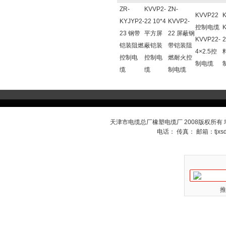
ZR-
KVVP2-
ZN-
KVVP22
KYJYP2-
22 10*4
KVVP2-
控制电缆
23 钢带
平方屏
22 屏蔽钢
KVVP22-
铠装阻燃
蔽铠装
带铠装阻
4×2.5控
控制电
控制电
燃耐火控
制电缆
缆
缆
制电缆
天津市电缆总厂橡塑电缆厂 2008版权所有
电话： 传真： 邮箱：
tjx
推