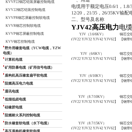
一、用途
KVVP22铜芯铠装屏蔽控制电缆
电缆用于额定电压
0.6/1
，
1.8/
KVV22铜芯铠装控制电缆
12/20
，
21/35
，
26/35KV
输配
KVVPR铜芯屏蔽控制软电缆
二、型号及名称
KVVR铜芯控制软电缆
YJV42高压电力
电
KVVP铜芯屏蔽控制电缆
YJV
（
3.6
/
6
KV
）
铜芯交
【YJV22 YJV32 YJV42 YJV62】
【钢带
KVV铜芯控制电缆
野外用橡套电缆（YCW电缆，YZW
电缆）
YJV
（
6/6
KV
）
铜芯交
【YJV22 YJV32 YJV42 YJV62】
【钢带
计算机电缆
矿用防暴电缆（矿用信号电缆）
盾构机高压橡套扁平软电缆
YJV
（
6/10KV
）
铜芯交
【YJV22 YJV32 YJV42 YJV62】
【钢带
阻燃高压电力电缆
通讯电缆
YJV
（
8.7
/10KV
）
铜芯交
低烟低卤电缆
【YJV22 YJV32 YJV42 YJV62】
【钢带
硅橡胶电缆
阻燃耐火系列控制电缆
防水橡套软电缆（水下电缆）
YJV
（
8.7
/1
5
KV
）
铜芯交
【YJV22 YJV32 YJV42 YJV62】
【钢带
高压盾构机橡套软电缆