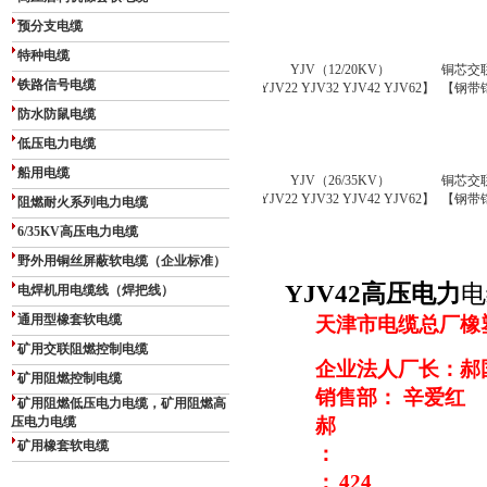
预分支电缆
特种电缆
YJV
（
12
/
2
0KV
）
铜芯交
铁路信号电缆
【YJV22 YJV32 YJV42 YJV62】
【钢带
防水防鼠电缆
低压电力电缆
船用电缆
YJV
（
26
/
35
KV
）
铜芯交
【YJV22 YJV32 YJV42 YJV62】
【钢带
阻燃耐火系列电力电缆
6/35KV高压电力电缆
野外用铜丝屏蔽软电缆（企业标准）
YJV42高压电力
电
电焊机用电缆线（焊把线）
通用型橡套软电缆
天津市电缆总厂橡
矿用交联阻燃控制电缆
企业法人厂长：郝
矿用阻燃控制电缆
销售部： 辛爱红
矿用阻燃低压电力电缆，矿用阻燃高
压电力电缆
郝
矿用橡套软电缆
：
：
424