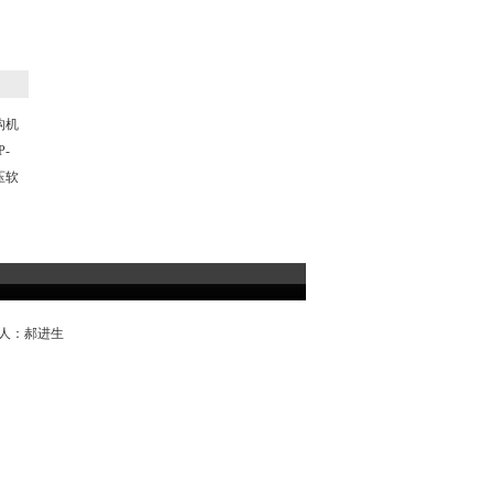
构机
P-
高压软
系人：郝进生