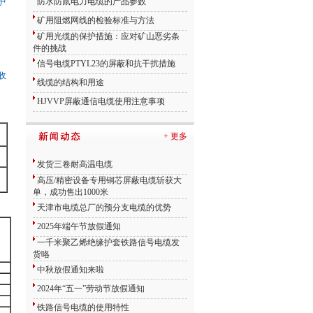
防水防鼠电力电缆的产品参数
护
矿用阻燃网线的检验标准与方法
矿用光缆的保护措施：应对矿山恶劣条
件的挑战
信号电缆PTYL23的屏蔽和抗干扰措施
收
线缆的结构和用途
HJVVP屏蔽通信电缆使用注意事项
+ 更多
发货三卷耐高温电缆
高压/精密设备专用铜芯屏蔽电缆斩获大
单，成功售出1000米
天津市电缆总厂的预分支电缆的优势
2025年端午节放假通知
一千米聚乙烯绝缘护套铁路信号电缆发
货咯
中秋放假通知来啦
2024年“五一”劳动节放假通知
铁路信号电缆的使用特性