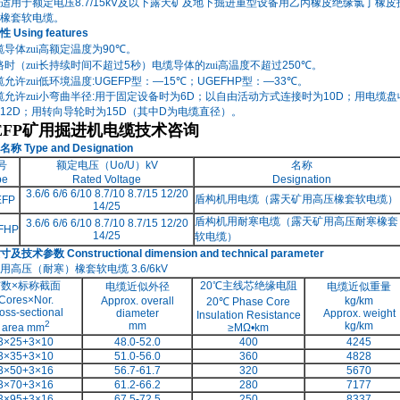
适用于额定电压
8.7
/15kV
及以下露天矿及地下掘进重型设备用乙丙橡皮绝缘氯丁橡皮
橡套软电缆。
性
Using features
缆导体zui高额定温度为
90
℃。
路时（zui长持续时间不超过
5
秒）电缆导体的zui高温度不超过
250
℃。
缆允许zui低环境温度
:UGEFP
型：
—15
℃；
UGEFHP
型：
—33
℃。
缆允许zui小弯曲半径
:
用于固定设备时为
6D
；以自由活动方式连接时为
10D
；用电缆盘
12D
；用转向导轮时为
15D
（其中
D
为电缆直径）。
EFP矿用掘进机电缆技术咨询
名称
Type and Designation
号
额定电压（
Uo/U
）
kV
名称
pe
Rated Voltage
Designation
3.6/6 6/6 6/10 8.7/10 8.7/15 12/20
盾构机用电缆（露天矿用高压橡套软电缆）
EFP
14/25
盾构机用耐寒电缆（露天矿用高压耐寒橡套
3.6/6 6/6 6/10 8.7/10 8.7/15 12/20
FHP
14/25
软电缆）
寸及技术参数
Constructional dimension and technical parameter
用高压（耐寒）橡套软电缆
3.6/6kV
芯数
×
标称截面
20
℃主线芯绝缘电阻
电缆近似外径
电缆近似重量
Cores×Nor.
Approx. overall
kg/km
20
℃
Phase Core
oss-sectional
diameter
Approx. weight
Insulation Resistance
2
mm
kg/km
area mm
≥MΩ•km
3×25+3×10
48.0-52.0
400
4245
3×35+3×10
51.0-56.0
360
4828
3×50+3×16
56.7-61.7
320
5670
3×70+3×16
61.2-66.2
280
7177
3×95+3×16
67.5-72.5
250
8337