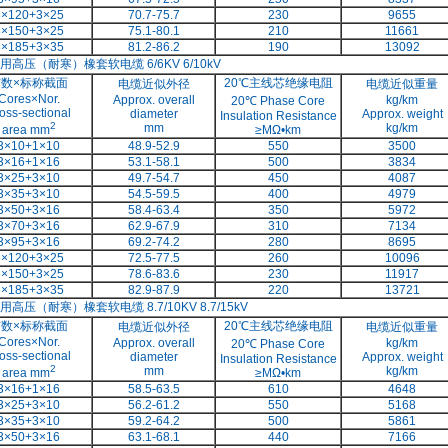
3×120+3×25
70.7-75.7
230
9655
3×150+3×25
75.1-80.1
210
11661
3×185+3×35
81.2-86.2
190
13092
用高压（耐寒）橡套软电缆
6/6KV 6/10kV
芯数
×
标称截面
20
℃主线芯绝缘电阻
电缆近似外径
电缆近似重量
Cores×Nor.
Approx. overall
kg/km
20
℃
Phase Core
oss-sectional
diameter
Approx. weight
Insulation Resistance
2
mm
kg/km
area mm
≥MΩ•km
3×10+1×10
48.9-52.9
550
3500
3×16+1×16
53.1-58.1
500
3834
3×25+3×10
49.7-54.7
450
4087
3×35+3×10
54.5-59.5
400
4979
3×50+3×16
58.4-63.4
350
5972
3×70+3×16
62.9-67.9
310
7134
3×95+3×16
69.2-74.2
280
8695
3×120+3×25
72.5-77.5
260
10096
3×150+3×25
78.6-83.6
230
11917
3×185+3×35
82.9-87.9
220
13721
用高压（耐寒）橡套软电缆
8.7/10KV 8.7/15kV
芯数
×
标称截面
20
℃主线芯绝缘电阻
电缆近似外径
电缆近似重量
Cores×Nor.
Approx. overall
kg/km
20
℃
Phase Core
oss-sectional
diameter
Approx. weight
Insulation Resistance
2
mm
kg/km
area mm
≥MΩ•km
3×16+1×16
58.5-63.5
610
4648
3×25+3×10
56.2-61.2
550
5168
3×35+3×10
59.2-64.2
500
5861
3×50+3×16
63.1-68.1
440
7166