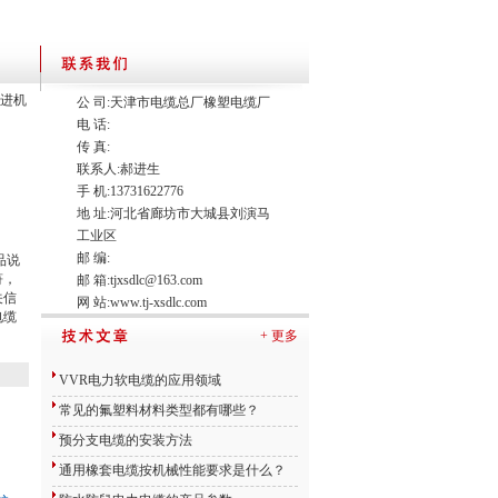
掘进机
公 司:天津市电缆总厂橡塑电缆厂
电 话:
传 真:
联系人:郝进生
手 机:13731622776
地 址:河北省廊坊市大城县刘演马
工业区
邮 编:
品说
符，
邮 箱:
tjxsdlc@163.com
关信
网 站:
www.tj-xsdlc.com
电缆
+ 更多
VVR电力软电缆的应用领域
常见的氟塑料材料类型都有哪些？
预分支电缆的安装方法
通用橡套电缆按机械性能要求是什么？