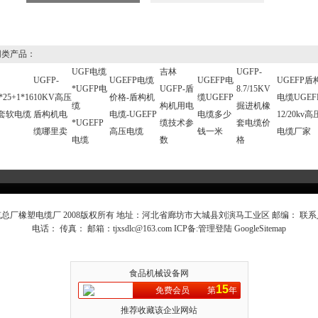
类产品：
UGF电缆
吉林
UGFP-
UGFP-
UGEFP电缆
UGEFP电
UGEFP盾
*UGFP电
UGFP-盾
8.7/15KV
25+1*16
10KV高压
价格-盾构机
缆UGEFP
电缆UGEF
缆
构机用电
掘进机橡
套软电缆
盾构机电
电缆-UGEFP
电缆多少
12/20kv
*UGEFP
缆技术参
套电缆价
缆哪里卖
高压电缆
钱一米
电缆厂家
电缆
数
格
总厂橡塑电缆厂 2008版权所有 地址：河北省廊坊市大城县刘演马工业区 邮编： 联
电话： 传真： 邮箱：
tjxsdlc@163.com
ICP备:
管理登陆
GoogleSitemap
食品机械设备网
15
免费会员
第
年
推荐收藏该企业网站