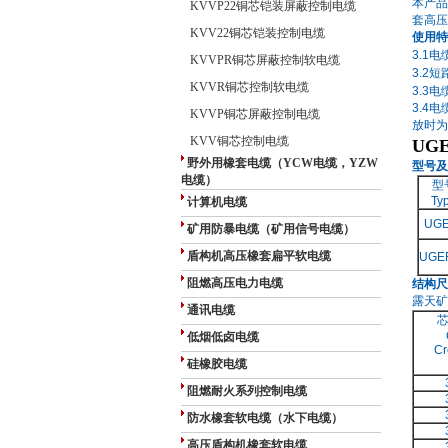
本产品
KVVP22铜芯铠装屏蔽控制电缆
套高压
KVV22铜芯铠装控制电缆
使用特
3.1
电
KVVPR铜芯屏蔽控制软电缆
3.2
短
KVVR铜芯控制软电缆
3.3
电
3.4
电
KVVP铜芯屏蔽控制电缆
放时为
KVV铜芯控制电缆
UG
野外用橡套电缆（YCW电缆，YZW
型号及
电缆）
型
Ty
计算机电缆
UG
矿用防暴电缆（矿用信号电缆）
盾构机高压橡套扁平软电缆
UGE
阻燃高压电力电缆
结构尺
露天矿
通讯电缆
低烟低卤电缆
Cr
硅橡胶电缆
阻燃耐火系列控制电缆
防水橡套软电缆（水下电缆）
高压盾构机橡套软电缆