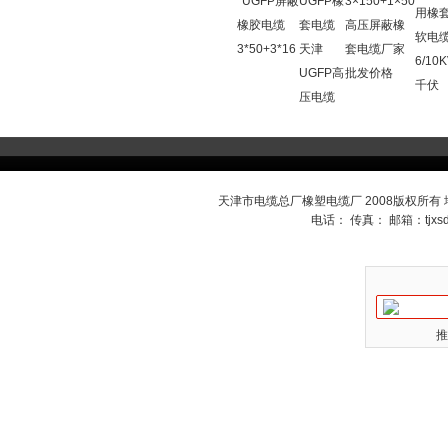
*UGFP屏蔽
UGFP橡
3×150+1×50
用橡
橡胶电缆
套电缆
高压屏蔽橡
软电
3*50+3*16
天津
套电缆厂家
6/10
UGFP高
批发价格
千伏
压电缆
天津市电缆总厂橡塑电缆厂 2008版权所有
电话： 传真： 邮箱：
tjx
推