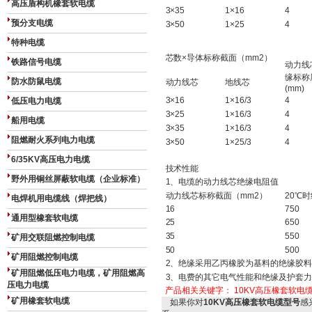
高压盾构机橡套软电缆
3×35
1×16
4
预分支电缆
3×50
1×25
4
特种电缆
芯数×导体标称截面（mm2）
铁路信号电缆
动力线
缘标称
防水防鼠电缆
动力线芯
地线芯
(mm)
3×16
1×16/3
4
低压电力电缆
3×25
1×16/3
4
船用电缆
3×35
1×16/3
4
阻燃耐火系列电力电缆
3×50
1×25/3
4
6/35KV高压电力电缆
技术性能
野外用铜丝屏蔽软电缆（企业标准）
1、电缆的动力线芯绝缘电阻值
动力线芯标称截面（mm2）
20℃时
电焊机用电缆线（焊把线）
16
750
通用型橡套软电缆
25
650
35
550
矿用交联阻燃控制电缆
50
500
矿用阻燃控制电缆
2、绝缘采用乙丙橡胶为基料的绝缘胶料，
矿用阻燃低压电力电缆，矿用阻燃高
3、电费的其它电气性能和绝缘及护套力学性
压电力电缆
产品相关关键字：
10KV高压橡套软电
矿用橡套软电缆
如果你对
10KV高压橡套软电缆型号
感