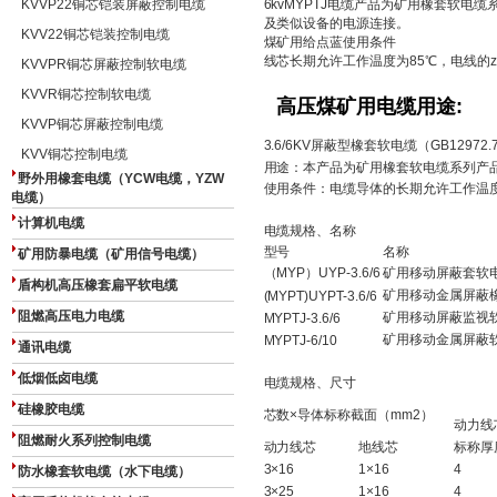
KVVP22铜芯铠装屏蔽控制电缆
6kvMYPTJ电缆产品为矿用橡套软电缆系
及类似设备的电源连接。
KVV22铜芯铠装控制电缆
煤矿用给点蓝使用条件
线芯长期允许工作温度为85℃，电线的z
KVVPR铜芯屏蔽控制软电缆
KVVR铜芯控制软电缆
高压煤矿用电缆用途:
KVVP铜芯屏蔽控制电缆
3.6/6KV屏蔽型橡套软电缆（GB12972.7
KVV铜芯控制电缆
用途：本产品为矿用橡套软电缆系列产
野外用橡套电缆（YCW电缆，YZW
使用条件：电缆导体的长期允许工作温度
电缆）
计算机电缆
电缆规格、名称
型号
名称
矿用防暴电缆（矿用信号电缆）
（MYP）UYP-3.6/6
矿用移动屏蔽套软
盾构机高压橡套扁平软电缆
矿用移动金属屏蔽
(MYPT)UYPT-3.6/6
阻燃高压电力电缆
矿用移动屏蔽监视
MYPTJ-3.6/6
矿用移动金属屏蔽
MYPTJ-6/10
通讯电缆
低烟低卤电缆
电缆规格、尺寸
硅橡胶电缆
芯数×导体标称截面（mm2）
动力线
阻燃耐火系列控制电缆
动力线芯
地线芯
标称厚度
3×16
1×16
4
防水橡套软电缆（水下电缆）
3×25
1×16
4