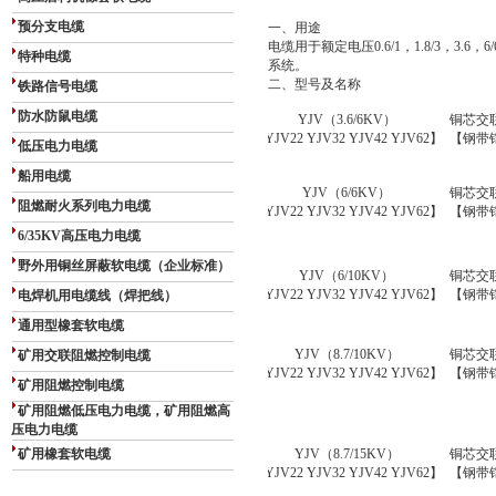
预分支电缆
一、用途
电缆用于额定电压
0.6/1
，
1.8/3
，
3.6
，
6/
特种电缆
系统。
二、型号及名称
铁路信号电缆
防水防鼠电缆
YJV
（
3.6
/
6
KV
）
铜芯交
【YJV22 YJV32 YJV42 YJV62】
【钢带
低压电力电缆
船用电缆
YJV
（
6/6
KV
）
铜芯交
阻燃耐火系列电力电缆
【YJV22 YJV32 YJV42 YJV62】
【钢带
6/35KV高压电力电缆
野外用铜丝屏蔽软电缆（企业标准）
YJV
（
6/10KV
）
铜芯交
【YJV22 YJV32 YJV42 YJV62】
【钢带
电焊机用电缆线（焊把线）
通用型橡套软电缆
YJV
（
8.7
/10KV
）
铜芯交
矿用交联阻燃控制电缆
【YJV22 YJV32 YJV42 YJV62】
【钢带
矿用阻燃控制电缆
矿用阻燃低压电力电缆，矿用阻燃高
压电力电缆
矿用橡套软电缆
YJV
（
8.7
/1
5
KV
）
铜芯交
【YJV22 YJV32 YJV42 YJV62】
【钢带