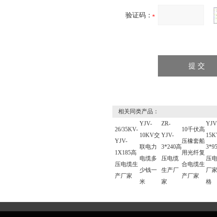
验证码：
相关同类产品：
YJV-
ZR-
YJ
26/35KV-
10千伏高
10KV交
YJV-
15K
YJV-
压橡套船
联电力
3*240高
3*9
1X185高
用光纤复
电缆多
压电缆
压
压电缆生
合电缆生
少钱一
生产厂
厂
产厂家
产厂家
米
家
格