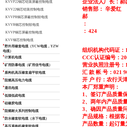
企业法人厂长：郝
KVVP22铜芯铠装屏蔽控制电缆
销售部： 辛爱红
KVV22铜芯铠装控制电缆
郝
KVVPR铜芯屏蔽控制软电缆
：
KVVR铜芯控制软电缆
：
424
KVVP铜芯屏蔽控制电缆
KVV铜芯控制电缆
野外用橡套电缆（YCW电缆，YZW
组织机构代码证：109
电缆）
CCC
认证编号：2003
计算机电缆
营业执照注册号：1310
矿用防暴电缆（矿用信号电缆）
汇 款 帐 号：021 90
盾构机高压橡套扁平软电缆
开 户 行：农行天
阻燃高压电力电缆
本厂郑重声明：
通讯电缆
1
、签订产品质量保
低烟低卤电缆
2
、两年内产品质量
硅橡胶电缆
3
、确因产品质量
阻燃耐火系列控制电缆
产品规格：根据客
防水橡套软电缆（水下电缆）
产品数量：起订量为1
高压盾构机橡套软电缆