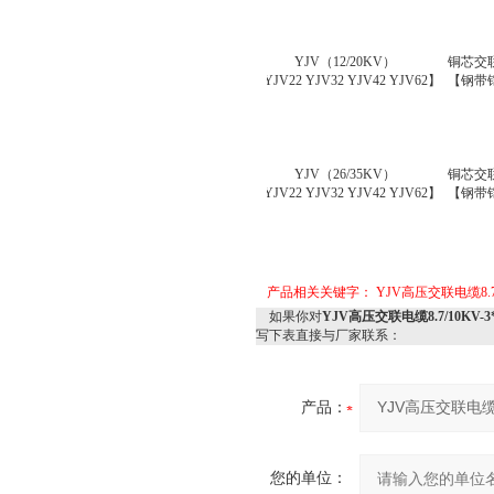
YJV
（
12
/
2
0KV
）
铜芯交
【YJV22 YJV32 YJV42 YJV62】
【钢带
YJV
（
26
/
35
KV
）
铜芯交
【YJV22 YJV32 YJV42 YJV62】
【钢带
产品相关关键字：
YJV高压交联电缆8.7
如果你对
YJV高压交联电缆8.7/10KV-
写下表直接与厂家联系：
产品：
您的单位：