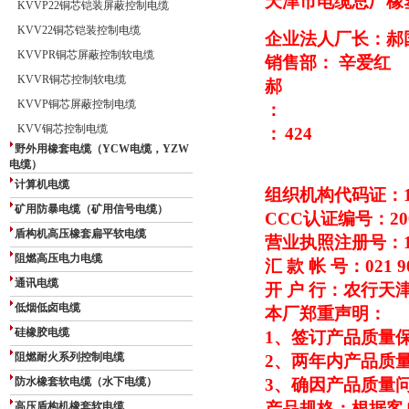
天津市电缆总厂橡
KVVP22铜芯铠装屏蔽控制电缆
KVV22铜芯铠装控制电缆
企业法人厂长：郝
KVVPR铜芯屏蔽控制软电缆
销售部： 辛爱红
KVVR铜芯控制软电缆
郝
KVVP铜芯屏蔽控制电缆
：
KVV铜芯控制电缆
：
424
野外用橡套电缆（YCW电缆，YZW
电缆）
计算机电缆
组织机构代码证：109
矿用防暴电缆（矿用信号电缆）
CCC
认证编号：2003
盾构机高压橡套扁平软电缆
营业执照注册号：1310
阻燃高压电力电缆
汇 款 帐 号：021 90
通讯电缆
开 户 行：农行天
低烟低卤电缆
本厂郑重声明：
硅橡胶电缆
1
、签订产品质量保
阻燃耐火系列控制电缆
2
、两年内产品质量
防水橡套软电缆（水下电缆）
3
、确因产品质量
产品规格：根据客
高压盾构机橡套软电缆