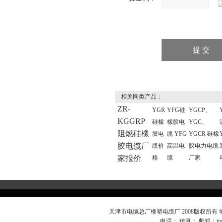
相关同类产品：
ZR-
YGR
YFG硅
YGCP、
KGGRP
硅橡
橡胶电
YGC、
阻燃硅橡
胶电
缆 YFG
YGCR 硅橡
胶电缆厂
缆价
高温电
胶电力电缆
家报价
格
缆
厂家
天津市电缆总厂橡塑电缆厂 2008版权所有
电话： 传真： 邮箱：
t