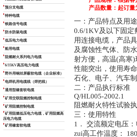
产品数量：起订量为1
预分支电缆
特种电缆
一：产品特点及用途
铁路信号电缆
0.6/1KV及以下
防水防鼠电缆
用连接电缆，产品
低压电力电缆
及腐蚀性气体、防
船用电缆
阻燃耐火系列电力电缆
射方便，高温(高寒
6/35KV高压电力电缆
性能突出，使用寿
野外用铜丝屏蔽软电缆（企业标准）
石化、电子、汽车
电焊机用电缆线（焊把线）
二：产品执行标准
通用型橡套软电缆
Q/HL005-2002.1
矿用交联阻燃控制电缆
阻燃耐火特性试验执行G
矿用阻燃控制电缆
三：使用特性
矿用阻燃低压电力电缆，矿用阻燃高
压电力电缆
1． 交流额定电压：U0/
矿用橡套软电缆
zui高工作温度： 18