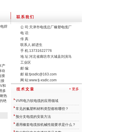
50电焊
公 司:天津市电缆总厂橡塑电缆厂
电 话:
传 真:
联系人:郝进生
手 机:13731622776
地 址:河北省廊坊市大城县刘演马
工业区
本产
邮 编:
脉动
邮 箱:
tjxsdlc@163.com
连接
网 站:
www.tj-xsdlc.com
连接
V和
+ 更多
用多
耐热
的绝
VVR电力软电缆的应用领域
常见的氟塑料材料类型都有哪些？
预分支电缆的安装方法
通用橡套电缆按机械性能要求是什么？