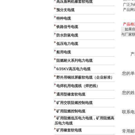
高压盾构机橡套软电缆
广泛为
产品网
预分支电缆
特种电缆
产品相
铁路信号电缆
如果你
与厂家
防水防鼠电缆
低压电力电缆
船用电缆
产
阻燃耐火系列电力电缆
6/35KV高压电力电缆
您的单
野外用铜丝屏蔽软电缆（企业标准）
电焊机用电缆线（焊把线）
您的姓
通用型橡套软电缆
矿用交联阻燃控制电缆
矿用阻燃控制电缆
联系电
矿用阻燃低压电力电缆，矿用阻燃高
压电力电缆
矿用橡套软电缆
常用邮