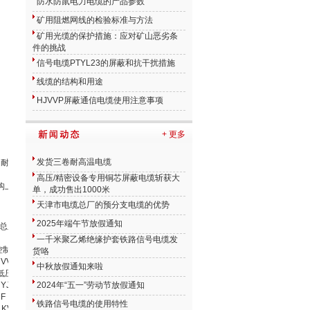
防水防鼠电力电缆的产品参数
矿用阻燃网线的检验标准与方法
矿用光缆的保护措施：应对矿山恶劣条
件的挑战
信号电缆PTYL23的屏蔽和抗干扰措施
线缆的结构和用途
HJVVP屏蔽通信电缆使用注意事项
+ 更多
发货三卷耐高温电缆
和耐油、耐溶剂性。
高压/精密设备专用铜芯屏蔽电缆斩获大
在结构上要求满足各种复杂的环境因素是不适宜的。使用时注意改善使
单，成功售出1000米
天津市电缆总厂的预分支电缆的优势
2025年端午节放假通知
缆总厂的隶属企业，天津市天缆小猫集团有限公司成员企业、煤矿用
一千米聚乙烯绝缘护套铁路信号电缆发
制电缆，煤矿用〔交联〕电力电缆），YC,YZW通用橡套软电缆，
货咯
VV,NHKVV阻燃耐火电力电缆，KVV控制电缆，BV布电线，MCP
中秋放假通知来啦
低压交联聚乙烯绝缘电力电缆，YJV交联聚乙烯绝缘电力电缆，KVV
YJV交联聚乙烯、CVV乙丙胶绝缘、KGG硅橡胶绝缘 电力软电缆，
2024年“五一”劳动节放假通知
F，YHD，JHS，MHYV，MHYVR，MHY32、MHYVP、
铁路信号电缆的使用特性
P，KVVRP-22，VV，VV22，VLV，VLV22，YJV，YJV22等产品已