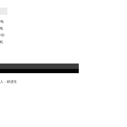
D电
电
HD
机
系人：郝进生