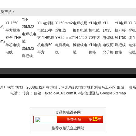
类产品：
YH-
YH1*50
YH电焊机
YH50mm2
电焊机用
YH电焊
YH-
YH电焊
YH
焊机
25MM2
平方规格
电缆16平
焊把线
橡套电缆
机电缆
1X35
机引接
焊机
电焊机电
齐全 YHF
方 YH电焊
YH25mm2
YH 1*50
70平方
电焊机
线1*50
缆 Y
mm2
缆
单芯电缆
机电缆50
电焊机电
橡套软电
YH电缆
电缆河
焊把线
电焊
35MM2
电线
平方
缆
缆
价格
北价格
价格
电缆
焊把线
总厂橡塑电缆厂 2008版权所有 地址：河北省廊坊市大城县刘演马工业区 邮编： 联
电话： 传真： 邮箱：
tjxsdlc@163.com
ICP备:
管理登陆
GoogleSitemap
食品机械设备网
15
免费会员
第
年
推荐收藏该企业网站