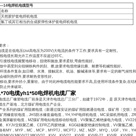
9—14电焊机电缆型号
名称
天然胶护套电焊机电缆
氯丁或其它相当的合成胶弹性体护套电焊机电缆
要求：
H电缆是在低电压(zui高电压为200V)大电流的条件下工作,要求具有一定耐性。
焊把线电缆长期允许工作温度不应超过65℃。
电机引接线电缆频繁地移动，扭绕和施放,要求柔软,弯曲性能好。
在施放中易受到尖锐钢铁构件的刮、擦,故要求电缆绝缘抗撕、耐磨等机械性能好。
使用环境条件复杂,如日晒、水沸、接触泥水、机油、酸碱液体等,要求有一定的耐气候性
有时会碰到热焊件,要求耐热变形性好。
经常移动,要求外径小,重量轻。由于对此种电缆电性能要求不高,且使用环境条件复杂,
,防止外来破坏。
1*70电缆yh1*50电焊机电缆厂家
电缆总厂橡塑电缆厂前身是天津市电缆总厂三分厂，始建于1972年，是 原天津市电
缆生产基地，北方煤矿用电缆生产企业。
产全系列的煤矿用阻燃电缆（新通过煤安证的煤矿用阻燃通信电缆，煤矿用〔交联〕控
TJ矿用橡套软电缆，JHS防水橡套扁电缆，YH,YHF电焊机电缆，MC采煤机用电缆，ZR
金属屏蔽软电缆，MZ煤矿用电钻电缆移动软电缆，VV聚氯乙烯绝缘电力电缆，VV22
烯、KYJV交联聚乙烯、CEFR乙丙胶绝缘、KGG硅橡胶绝缘控制电缆，VV聚氯乙烯、
有MY，MYP，MC，MCP，MYPTJ，MCPTJ，MZ，MZP，MYQ，UGF，YH，YH
RP,MKVV,MKVV22,MKVV32，KVV，KVV22，KVVP，KVVP-22，KVVR，KVVR