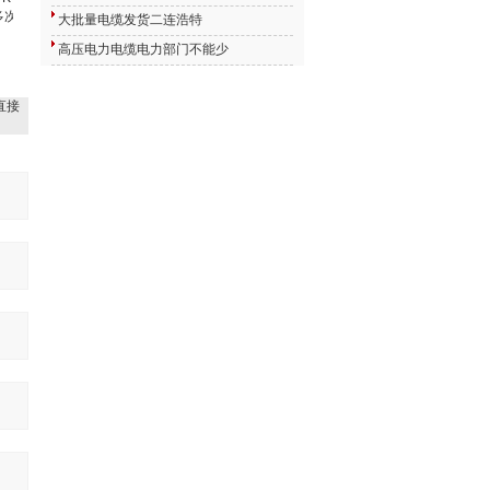
次应用在国家重点建设项目中，80余人的销售及服务人员组成的
大批量电缆发货二连浩特
高压电力电缆电力部门不能少
直接