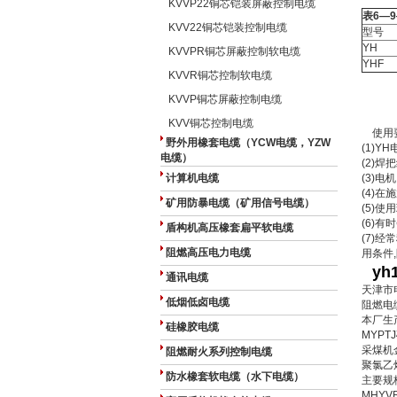
KVVP22铜芯铠装屏蔽控制电缆
表6—
KVV22铜芯铠装控制电缆
型号
YH
KVVPR铜芯屏蔽控制软电缆
YHF
KVVR铜芯控制软电缆
KVVP铜芯屏蔽控制电缆
KVV铜芯控制电缆
使用
野外用橡套电缆（YCW电缆，YZW
(1)Y
电缆）
(2)
计算机电缆
(3)
(4)
矿用防暴电缆（矿用信号电缆）
(5)
(6)
盾构机高压橡套扁平软电缆
(7)
阻燃高压电力电缆
用条件
yh
通讯电缆
天津市
低烟低卤电缆
阻燃电
本厂生
硅橡胶电缆
MYP
采煤机
阻燃耐火系列控制电缆
聚氯乙
防水橡套软电缆（水下电缆）
主要规格
MHYV