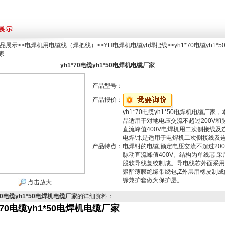
品展示
>>
电焊机用电缆线（焊把线）
>>
YH电焊机电缆yh焊把线
>>yh1*70电缆yh1*
家
yh1*70电缆yh1*50电焊机电缆厂家
产品型号：
产品报价：
yh1*70电缆yh1*50电焊机电缆厂家，
品适用于对地电压交流不超过200V和
直流峰值400V电焊机用二次侧接线及
电焊钳.是适用于电焊机二次侧接线及
产品特点：
电焊钳的电缆,额定电压交流不超过200
脉动直流峰值400V。结构为单线芯,采
股软导线复绞制成。导电线芯外面采用
聚酯薄膜绝缘带绕包,Z外层用橡皮制成
缘兼护套做为保护层。
点击放大
*70电缆yh1*50电焊机电缆厂家
的详细资料：
*70电缆yh1*50电焊机电缆厂家