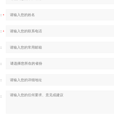
：
：
：
：
：
：