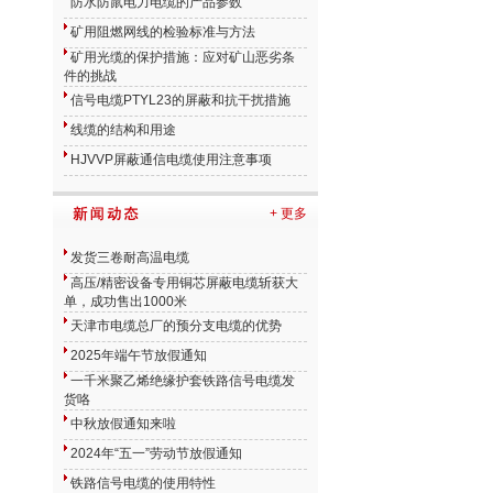
防水防鼠电力电缆的产品参数
矿用阻燃网线的检验标准与方法
矿用光缆的保护措施：应对矿山恶劣条
件的挑战
信号电缆PTYL23的屏蔽和抗干扰措施
线缆的结构和用途
HJVVP屏蔽通信电缆使用注意事项
+ 更多
发货三卷耐高温电缆
高压/精密设备专用铜芯屏蔽电缆斩获大
单，成功售出1000米
年。
天津市电缆总厂的预分支电缆的优势
要求。
2025年端午节放假通知
一千米聚乙烯绝缘护套铁路信号电缆发
货咯
中秋放假通知来啦
2024年“五一”劳动节放假通知
铁路信号电缆的使用特性