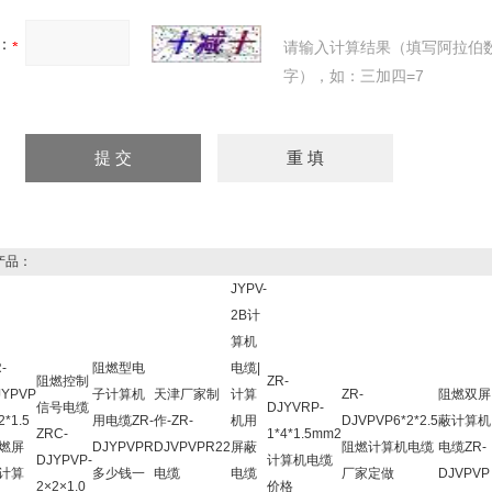
：
请输入计算结果（填写阿拉伯
字），如：三加四=7
产品：
JYPV-
2B计
算机
-
阻燃型电
电缆|
阻燃控制
ZR-
JYPVP
子计算机
天津厂家制
计算
ZR-
阻燃双屏
信号电缆
DJYVRP-
2*1.5
用电缆ZR-
作-ZR-
机用
DJVPVP6*2*2.5
蔽计算机
ZRC-
1*4*1.5mm2
燃屏
DJYPVPR
DJVPVPR22
屏蔽
阻燃计算机电缆
电缆ZR-
DJYPVP-
计算机电缆
计算
多少钱一
电缆
电缆
厂家定做
DJVPVP
2×2×1.0
价格