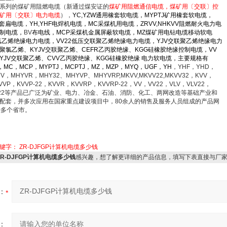
系列的煤矿用阻燃电缆（新通过煤安证的
煤矿用阻燃通信电缆
，煤矿用〔交联〕控
矿用〔交联〕电力电缆
），
YC,YZW
通用橡套软电缆，MYPTJ矿用橡套软电缆，
套扁电缆，YH,YHF电焊机电缆，MC采煤机用电缆，ZRVV,NHKVV阻燃耐火电力电
控制电缆，
BV
布电线
，MCP采煤机金属屏蔽软电缆，MZ煤矿用电钻电缆移动软电
氯乙烯绝缘电力电缆，VV22低压交联聚乙烯绝缘电力电缆，YJV交联聚乙烯绝缘电力
V聚氯乙烯、KYJV交联聚乙烯、CEFR乙丙胶绝缘、KGG硅橡胶绝缘控制电缆，VV
YJV交联聚乙烯、CVV乙丙胶绝缘、KGG硅橡胶绝缘 电力软电缆，主要规格有
，MC，MCP，MYPTJ，MCPTJ，MZ，MZP，MYQ，UGF，YH
，YHF，YHD，
V，MHYVR，MHY32、MHYVP、MHYVRP,MKVV,MKVV22,MKVV32，KVV，
VVP，KVVP-22，KVVR，KVVRP，KVVRP-22，VV，VV22，VLV，VLV22，
JV22等产品已广泛为矿业、电力、冶金、石油、消防、化工、两网改造等基础产业和
配套，并多次应用在国家重点建设项目中，80余人的销售及服务人员组成的产品网
0多个省市。
关键字：
ZR-DJFGP计算机电缆多少钱
ZR-DJFGP计算机电缆多少钱
感兴趣，想了解更详细的产品信息，填写下表直接与厂
：
：