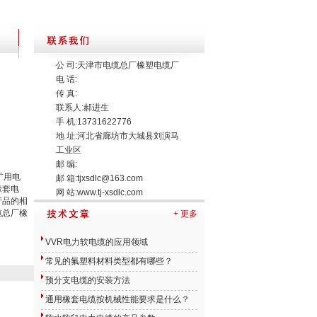
公 司:天津市电缆总厂橡塑电缆厂
电 话:
传 真:
联系人:郝进生
手 机:13731622776
地 址:河北省廊坊市大城县刘演马
工业区
邮 编:
矿用电
邮 箱:
tjxsdlc@163.com
橡套电
网 站:
www.tj-xsdlc.com
产品的相
缆总厂橡
+ 更多
VVR电力软电缆的应用领域
常见的氟塑料材料类型都有哪些？
预分支电缆的安装方法
通用橡套电缆按机械性能要求是什么？