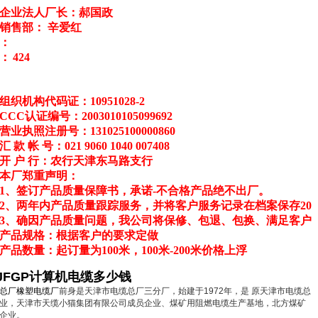
企业法人厂长：郝国政
销售部： 辛爱红
：
：
424
组织机构代码证：10951028-2
CCC
认证编号：2003010105099692
营业执照注册号：131025100000860
汇 款 帐 号：021 9060 1040 007408
开 户 行：农行天津东马路支行
本厂郑重声明：
1
、签订产品质量保障书，承诺-不合格产品绝不出厂。
2
、两年内产品质量跟踪服务，并将客户服务记录在档案保存20
3
、确因产品质量问题，我公司将保修、包退、包换、满足客户
产品规格：根据客户的要求定做
产品数量：起订量为100米，100米-200米价格上浮
DJFGP计算机电缆多少钱
总厂橡塑电缆厂
前身是天津市电缆总厂三分厂，始建于1972年，是 原天津市电缆总
业，天津市天缆小猫集团有限公司成员企业、煤矿用阻燃电缆生产基地，北方煤矿
企业。