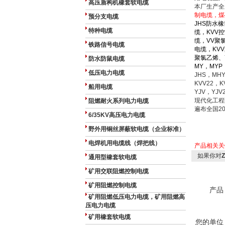
高压盾构机橡套软电缆
本厂生产全
制电缆，煤
预分支电缆
JHS防水橡
特种电缆
缆，KVV
缆，VV聚
铁路信号电缆
电缆，KV
聚氯乙烯、
防水防鼠电缆
MY，MYP
低压电力电缆
JHS，MHY
KVV22，K
船用电缆
YJV，Y
现代化工程
阻燃耐火系列电力电缆
遍布全国2
6/35KV高压电力电缆
野外用铜丝屏蔽软电缆（企业标准）
电焊机用电缆线（焊把线）
产品相关
如果你对
通用型橡套软电缆
矿用交联阻燃控制电缆
矿用阻燃控制电缆
产品
矿用阻燃低压电力电缆，矿用阻燃高
压电力电缆
矿用橡套软电缆
您的单位