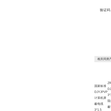
验证码
相关同类
ZR
国家标准
D
DJYJPVP
3*
计算机屏
阻
蔽电缆
蔽
3*1.5