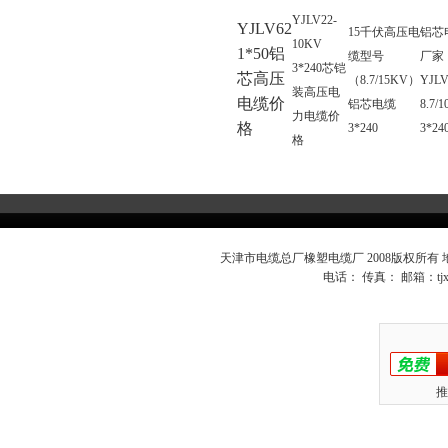
YJLV22-
YJLV62
15千伏高压电
铝芯
10KV
1*50铝
缆型号
厂家
3*240芯铠
芯高压
（8.7/15KV）
YJLV
装高压电
电缆价
铝芯电缆
8.7/
力电缆价
格
3*240
3*24
格
天津市电缆总厂橡塑电缆厂 2008版权所有
电话： 传真： 邮箱：
t
推