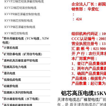
KVVP22铜芯铠装屏蔽控制电缆
企业法人厂长：郝国
KVV22铜芯铠装控制电缆
销售部： 辛爱红
：
KVVPR铜芯屏蔽控制软电缆
：
424
KVVR铜芯控制软电缆
KVVP铜芯屏蔽控制电缆
KVV铜芯控制电缆
组织机构代码证：1095
CCC
认证编号：200301
野外用橡套电缆（YCW电缆，YZW
电缆）
营业执照注册号：13102
计算机电缆
汇 款 帐 号：021 9060 
开 户 行：农行天津
矿用防暴电缆（矿用信号电缆）
本厂郑重声明：
盾构机高压橡套扁平软电缆
1
、签订产品质量保
阻燃高压电力电缆
2
、两年内产品质量
3
、确因产品质量问
通讯电缆
产品规格：根据客户
低烟低卤电缆
产品数量：起订量为10
硅橡胶电缆
铝芯高压电缆15KV-
阻燃耐火系列控制电缆
防水橡套软电缆（水下电缆）
天津市电缆总厂橡塑电缆厂
年，是 原天津市电缆总厂的
高压盾构机橡套软电缆