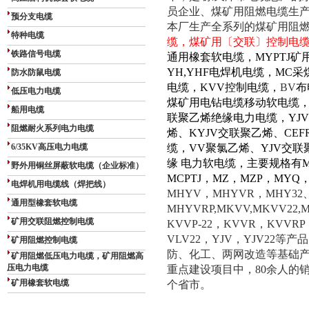
员企业、煤矿用阻燃电缆生
预分支电缆
本厂生产全系列的煤矿用阻
特种电缆
缆
，煤矿用〔交联〕控制电
铁路信号电缆
通用橡套软电缆，MYPTJ矿
YH,YHF电焊机电缆，MC采
防水防鼠电缆
电缆，KVV控制电缆，
BV
布
低压电力电缆
煤矿用电钻电缆移动软电缆，
船用电缆
联聚乙烯绝缘电力电缆，YJ
阻燃耐火系列电力电缆
烯、KYJV交联聚乙烯、CE
6/35KV高压电力电缆
缆，VV聚氯乙烯、YJV交联
缘 电力软电缆，主要规格有MY
野外用铜丝屏蔽软电缆（企业标准）
MCPTJ，MZ，MZP，MYQ
电焊机用电缆线（焊把线）
MHYV，MHYVR，MHY32
通用型橡套软电缆
MHYVRP,MKVV,MKVV22
矿用交联阻燃控制电缆
KVVP-22，KVVR，KVVRP
VLV22，YJV，YJV22
矿用阻燃控制电缆
防、化工、两网改造等基础
矿用阻燃低压电力电缆，矿用阻燃高
压电力电缆
重点建设项目中，80余人的
矿用橡套软电缆
个省市。