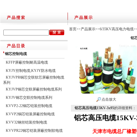
首页
>>
产品展示
>>
6/35KV高压电力电缆
>
铝芯
铜芯控制电缆
KFFP屏蔽控制耐高温电缆
KYJY控制电缆;KYJY防水电缆
KYJVPR铜芯交联软芯屏蔽控制电缆
系列
KYJVP铜芯交联屏蔽控制电缆系列
KYJV铜芯交联控制电缆系列
点击放大
KVVP2-22铜芯铠装控制电缆
铝芯高压电缆15KV-3x95
的详细资料：
KVVP2铜芯铠装屏蔽控制电缆
铝芯高压电缆15KV-3
KVV32钢丝铠装控制电缆
KVVPR22铜芯铠装屏蔽控制软电缆
天津市电缆总厂橡塑