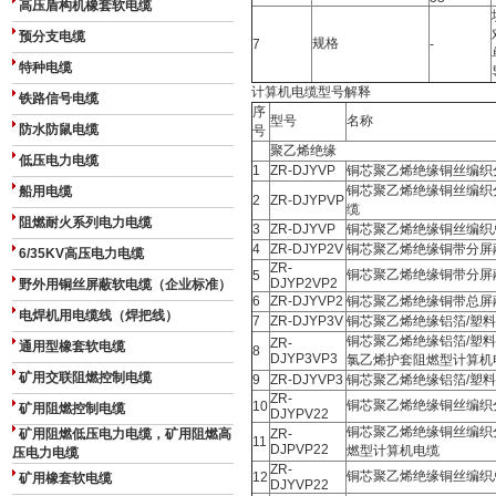
高压盾构机橡套软电缆
预分支电缆
规格
7
-
特种电缆
计算机电缆型号解释
铁路信号电缆
序
型号
名称
防水防鼠电缆
号
聚乙烯绝缘
低压电力电缆
1
ZR-DJYVP
铜芯聚乙烯绝缘铜丝编织
铜芯聚乙烯绝缘铜丝编织
船用电缆
2
ZR-DJYPVP
缆
阻燃耐火系列电力电缆
3
ZR-DJYVP
铜芯聚乙烯绝缘铜丝编织
4
ZR-DJYP2V
铜芯聚乙烯绝缘铜带分屏
6/35KV高压电力电缆
ZR-
铜芯聚乙烯绝缘铜带分屏
5
DJYP2VP2
野外用铜丝屏蔽软电缆（企业标准）
6
ZR-DJYVP2
铜芯聚乙烯绝缘铜带总屏
电焊机用电缆线（焊把线）
7
ZR-DJYP3V
铜芯聚乙烯绝缘铝箔/塑
铜芯聚乙烯绝缘铝箔/塑
ZR-
通用型橡套软电缆
8
DJYP3VP3
氯乙烯护套阻燃型计算机
矿用交联阻燃控制电缆
9
ZR-DJYVP3
铜芯聚乙烯绝缘铝箔/塑
ZR-
铜芯聚乙烯绝缘铜丝编织
10
矿用阻燃控制电缆
DJYPV22
铜芯聚乙烯绝缘铜丝编织
矿用阻燃低压电力电缆，矿用阻燃高
ZR-
11
DJPVP22
燃型计算机电缆
压电力电缆
ZR-
铜芯聚乙烯绝缘铜丝编织
12
矿用橡套软电缆
DJYVP22