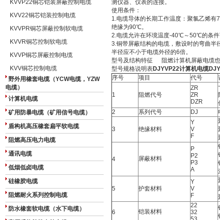
KVVP22铜芯铠装屏蔽控制电缆
测仪器、仪表的连接。
使用条件：
KVV22铜芯铠装控制电缆
1.电缆导体的长期工作温度：聚氯乙烯有7
绝缘为90℃。
KVVPR铜芯屏蔽控制软电缆
2.电缆允许在环境温度-40℃～50℃的
KVVR铜芯控制软电缆
3.铜带屏蔽结构的电缆，敷设时的弯曲半
半径应不小于电缆外径的6倍。
KVVP铜芯屏蔽控制电缆
型号及结构特征 阻燃计算机屏蔽电缆也
KVV铜芯控制电缆
型号规格说明表
DJYVP22计算机电缆D
序号
项目
代号
野外用橡套电缆（YCW电缆，YZW
电缆）
ZR
1
阻燃代号
ZR
计算机电缆
DZR
2
系列代号
DJ
矿用防暴电缆（矿用信号电缆）
Y
盾构机高压橡套扁平软电缆
3
绝缘材料
V
F
阻燃高压电力电缆
P
通讯电缆
P2
屏蔽材料
4
P3
低烟低卤电缆
A
硅橡胶电缆
Y
5
护套材料
V
阻燃耐火系列控制电缆
F
22
防水橡套软电缆（水下电缆）
铠装材料
6
32
53