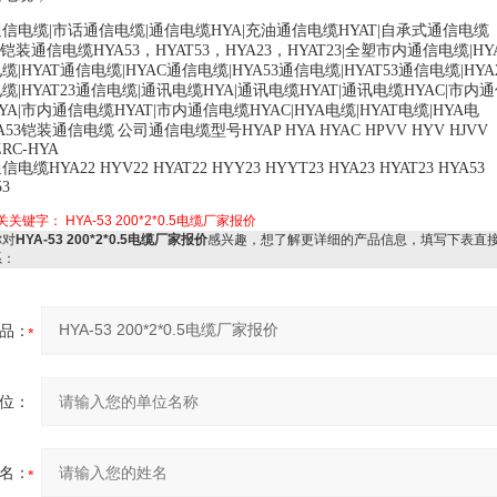
通信电缆
|
市话通信电缆
|
通信电缆
HYA|
充油通信电缆
HYAT|
自承式通信电缆
铠装通信电缆
HYA53
，
HYAT53
，
HYA23
，
HYAT23|
全塑市内通信电缆
|HY
电缆
|HYAT
通信电缆
|HYAC
通信电缆
|HYA53
通信电缆
|HYAT53
通信电缆
|HYA
电缆
|HYAT23
通信电缆
|
通讯电缆
HYA|
通讯电缆
HYAT|
通讯电缆
HYAC|
市内通
YA|
市内通信电缆
HYAT|
市内通信电缆
HYAC|HYA
电缆
|HYAT
电缆
|HYA
电
A53
铠装通信电缆
公司通信电缆型号
HYAP HYA HYAC HPVV HYV HJVV
ZRC-HYA
通信电缆
HYA22 HYV22 HYAT22 HYY23 HYYT23 HYA23 HYAT23 HYA53
53
关关键字：
HYA-53 200*2*0.5电缆厂家报价
对
HYA-53 200*2*0.5电缆厂家报价
感兴趣，想了解更详细的产品信息，填写下表直
系：
品：
位：
名：