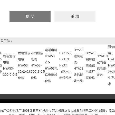
类产品：
通信
电话电缆-
HYA53
3-
埋地通信
市内通信
HYAT53、
HYA23
缆；
铠装通信
HYA53
铠装电
HYAT53
.5
电缆
电缆
HYA53
钢带铠
HYA
电缆
ZR-
缆
室内通
铠
HYA53
HYA53-
HYAT
装通信
HYA
HYA53-
HYA53电
HYA53
信电缆
电
30x2x0.8
200*2*0.5
（防水 ）
电缆厂
通信
300*2*0.5
话电缆线
通信铠
参数
价格
价格
电缆价格
家价格
生产
价格
装电缆
家
总厂橡塑电缆厂 2008版权所有 地址：河北省廊坊市大城县刘演马工业区 邮编： 联