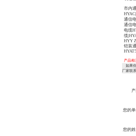
市内
HYAC|
通信
通信
电缆
H
缆
|HY
HYY 
铠装
HYAT
产品相
如果你
厂家联
产
您的单
您的姓