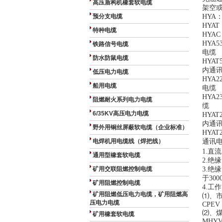
高压盾构机橡套软电缆
架空
预分支电缆
HYA
HYAT
特种电缆
HYAC
HYA5
铁路信号电缆
电缆
防水防鼠电缆
HYAT
内通
低压电力电缆
HYA2
船用电缆
电缆
HYA2
阻燃耐火系列电力电缆
缆
6/35KV高压电力电缆
HYAT
内通
野外用铜丝屏蔽软电缆（企业标准）
HYAT
电焊机用电缆线（焊把线）
通讯
1.
直流
通用型橡套软电缆
2.
绝缘
矿用交联阻燃控制电缆
3.
绝缘
于
300
矿用阻燃控制电缆
4.
工作
矿用阻燃低压电力电缆，矿用阻燃高
⑴
、
压电力电缆
CPEV 
⑵
、
矿用橡套软电缆
MHYV