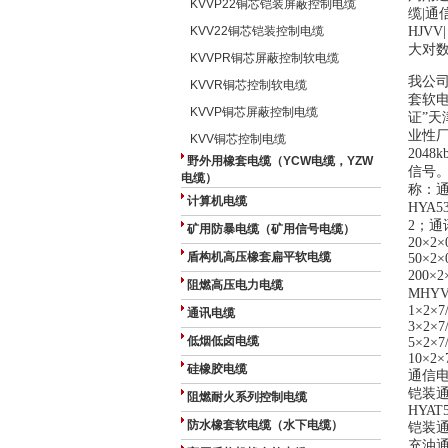
KVVP22铜芯铠装屏蔽控制电缆
缆
|
通
KVV22铜芯铠装控制电缆
HJVV|
大对
KVVPR铜芯屏蔽控制软电缆
我公
KVVR铜芯控制软电缆
套软
KVVP铜芯屏蔽控制电缆
证
”
天
业性
KVV铜芯控制电缆
2048kb
野外用橡套电缆（YCW电缆，YZW
信号
电缆）
称：
计算机电缆
HYA5
2
；通
矿用防暴电缆（矿用信号电缆）
20×2×
盾构机高压橡套扁平软电缆
50×2×
200×2
阻燃高压电力电缆
MHYV
1×2×7/
通讯电缆
3×2×7/
低烟低卤电缆
5×2×7/
10×2×7
硅橡胶电缆
通信
铠装
阻燃耐火系列控制电缆
HYAT
防水橡套软电缆（水下电缆）
铠装
充油