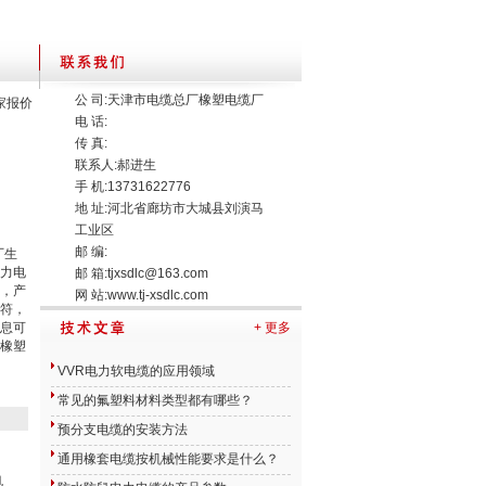
公 司:天津市电缆总厂橡塑电缆厂
厂家报价
电 话:
传 真:
联系人:郝进生
手 机:13731622776
地 址:河北省廊坊市大城县刘演马
工业区
邮 编:
厂生
力电
邮 箱:
tjxsdlc@163.com
，产
网 站:
www.tj-xsdlc.com
符，
息可
+ 更多
橡塑
VVR电力软电缆的应用领域
常见的氟塑料材料类型都有哪些？
预分支电缆的安装方法
通用橡套电缆按机械性能要求是什么？
电