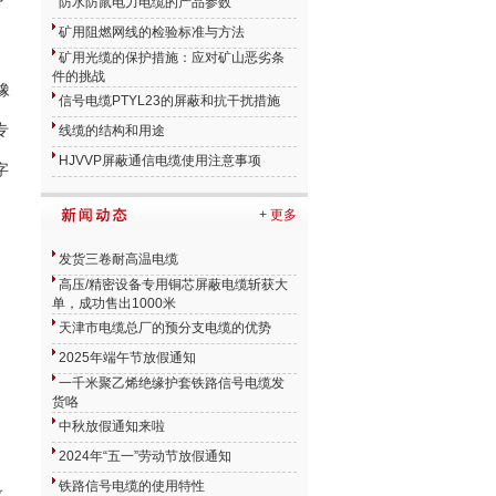
防水防鼠电力电缆的产品参数
矿用阻燃网线的检验标准与方法
矿用光缆的保护措施：应对矿山恶劣条
件的挑战
橡
信号电缆PTYL23的屏蔽和抗干扰措施
专
线缆的结构和用途
HJVVP屏蔽通信电缆使用注意事项
字
名
+ 更多
发货三卷耐高温电缆
高压/精密设备专用铜芯屏蔽电缆斩获大
单，成功售出1000米
天津市电缆总厂的预分支电缆的优势
2025年端午节放假通知
一千米聚乙烯绝缘护套铁路信号电缆发
货咯
中秋放假通知来啦
2024年“五一”劳动节放假通知
铁路信号电缆的使用特性
设