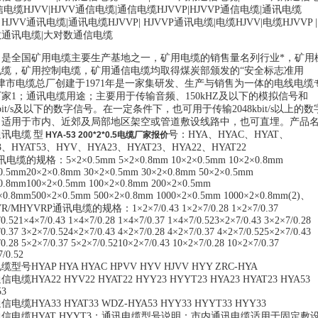
信电缆
HJVV|HJVV
通信电缆
|
通信电缆
HJVVP|HJVVP
通信电缆
|
通讯电缆
 HJVV
通讯电缆
|
通讯电缆
HJVVP| HJVVP
通讯电缆
|
电缆
HJVV|
电缆
HJVVP |
数通讯电缆
|
大对数通信电缆
司是全国矿用电缆主要生产基地之一，矿用电缆的销售量名列行业*，矿用
电缆，矿用控制电缆，矿用通信电缆均取得煤炭部颁发的
“
安全标志准用
津市电缆总厂创建于
1971
年是一家集研发、生产与销售为一体的电线电缆
厂家
1
；通讯电缆用途；主要用于传输音频、
150kHZ
及以下的模拟信号和
it/s
及以下的数字信号。在一定条件下，也可用于传输
2048kbit/s
以上的数
。适用于市内、近郊及局部地区架空或管道敷设线路中，也可直埋。产品
通讯电缆
型
号：
HYA
、
HYAC
、
HYAT
、
HYA-53 200*2*0.5电缆厂家报价
3
、
HYAT53
、
HYV
、
HYA23
、
HYAT23
、
HYA22
、
HYAT22
讯电缆的规格：
5×2×0.5mm 5×2×0.8mm 10×2×0.5mm 10×2×0.8mm
0.5mm20×2×0.8mm 30×2×0.5mm 30×2×0.8mm 50×2×0.5mm
0.8mm100×2×0.5mm 100×2×0.8mm 200×2×0.5mm
×0.8mm500×2×0.5mm 500×2×0.8mm 1000×2×0.5mm 1000×2×0.8mm(2)
、
R/MHYVRP
通讯电缆的规格：
1×2×7/0.43 1×2×7/0.28 1×2×7/0.37
0.521×4×7/0.43 1×4×7/0.28 1×4×7/0.37 1×4×7/0.523×2×7/0.43 3×2×7/0.28
0.37 3×2×7/0.524×2×7/0.43 4×2×7/0.28 4×2×7/0.37 4×2×7/0.525×2×7/0.43
0.28 5×2×7/0.37 5×2×7/0.5210×2×7/0.43 10×2×7/0.28 10×2×7/0.37
/0.52
电缆型号
HYAP HYA HYAC HPVV HYV HJVV HYY ZRC-HYA
通信电缆
HYA22 HYV22 HYAT22 HYY23 HYYT23 HYA23 HYAT23 HYA53
53
通信电缆
HYA33 HYAT33 WDZ-HYA53 HYY33 HYYT33 HYY33
通信电缆
HYAT HYYT3
；通讯电缆型号说明：市内通讯电缆适用于固定敷