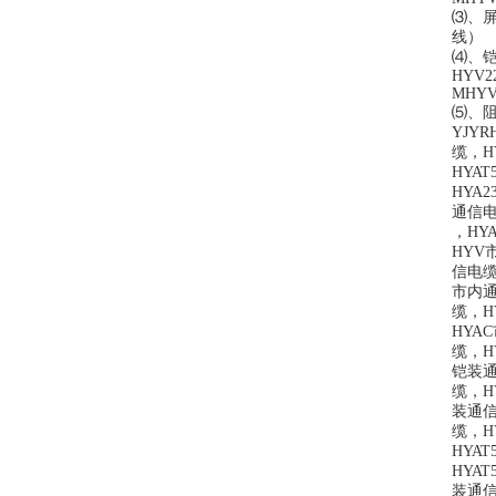
⑶
、
线）
⑷
、
HYV22
MHYV
⑸
、
YJYR
缆，
H
HYAT
HYA2
通信
，
HYA
HYV
信电
市内
缆，
H
HYAC
缆，
H
铠装
缆，
H
装通
缆，
H
HYAT
HYAT
装通