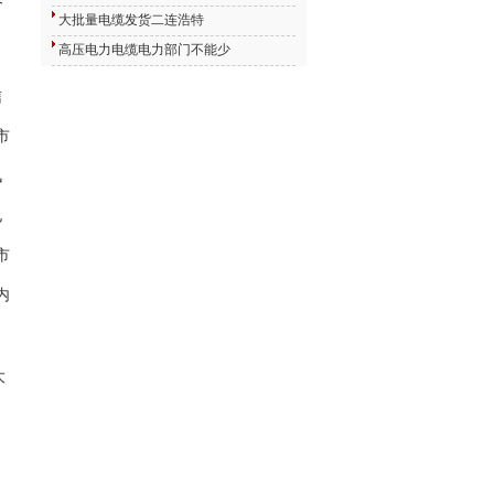
大批量电缆发货二连浩特
高压电力电缆电力部门不能少
信
市
讯
电
市
内
。
大
）