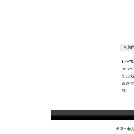
相关同
HYAT5
30*2*0
填充式
装通信
缆
天津市电缆