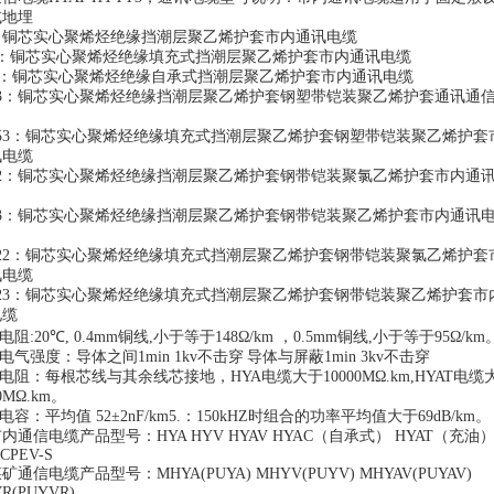
或地埋
：铜芯实心聚烯烃绝缘挡潮层聚乙烯护套市内通讯电缆
：铜芯实心聚烯烃绝缘填充式挡潮层聚乙烯护套市内通讯电缆
：铜芯实心聚烯烃绝缘自承式挡潮层聚乙烯护套市内通讯电缆
3
：铜芯实心聚烯烃绝缘挡潮层聚乙烯护套钢塑带铠装聚乙烯护套通讯通
53
：铜芯实心聚烯烃绝缘填充式挡潮层聚乙烯护套钢塑带铠装聚乙烯护套
讯电缆
2
：铜芯实心聚烯烃绝缘挡潮层聚乙烯护套钢带铠装聚氯乙烯护套市内通
3
：铜芯实心聚烯烃绝缘挡潮层聚乙烯护套钢带铠装聚乙烯护套市内通讯
22
：铜芯实心聚烯烃绝缘填充式挡潮层聚乙烯护套钢带铠装聚氯乙烯护套
讯电缆
23
：铜芯实心聚烯烃绝缘填充式挡潮层聚乙烯护套钢带铠装聚乙烯护套市
电缆
电阻
:20
℃
, 0.4mm
铜线
,
小于等于
148Ω/km
，
0.5mm
铜线
,
小于等于
95Ω/km
电气强度：导体之间
1min 1kv
不击穿
导体与屏蔽
1min 3kv
不击穿
电阻：每根芯线与其余线芯接地，
HYA
电缆大于
10000MΩ.km,HYAT
电缆
0MΩ.km
。
电容：平均值
52±2nF/km5.
：
150kHZ
时组合的功率平均值大于
69dB/km
。
市内通信电缆产品型号：
HYA HYV HYAV HYAC
（自承式）
HYAT
（充油
CPEV-S
煤矿通信电缆产品型号：
MHYA(PUYA) MHYV(PUYV) MHYAV(PUYAV)
R(PUYVR)