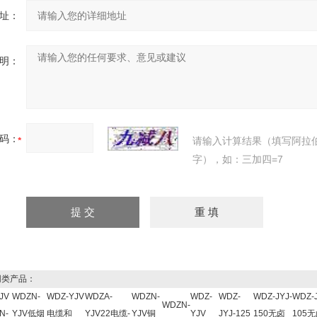
址：
明：
码：
请输入计算结果（填写阿拉
字），如：三加四=7
类产品：
JV
WDZN-
WDZ-YJV
WDZA-
WDZN-
WDZ-
WDZ-
WDZ-JYJ-
WDZ-J
WDZN-
N-
YJV低烟
电缆和
YJV22电缆-
YJV铜
YJV
JYJ-125
150无卤
105