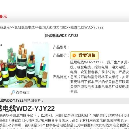
品展示
>>
低烟低卤电缆
>>
低烟无卤电力电缆
>>阻燃电线WDZ-YJY22
阻燃电线WDZ-YJY22
产品型号：
产品报价：
阻燃电线WDZ-YJY22，我厂生产矿用
缆，橡套电缆，控制电缆，电力电缆，
电缆，欢迎新老客户前来订购，产品说
产品特点：
息图片可能与型号规格不太相符，如果
要更详细了解本产品的相关信息可以索
关资料或致电天津市电缆总厂橡塑电缆
售部。
点击放大
线WDZ-YJY22
的详细资料：
电线WDZ-YJY22
的型号组成与顺序如下： [1:类别、用途] [2:导体] [3:绝缘] [4:内护层] [5:结构特征] [6:
派生] [7:使锰卣] 1-5项和第7项用拼音字母表示，高分子材料用英文名的第位字母表示
以是1-2个字母；第6项是1-3个数字多芯电缆都是以其中截面zui大的相线为准交联聚