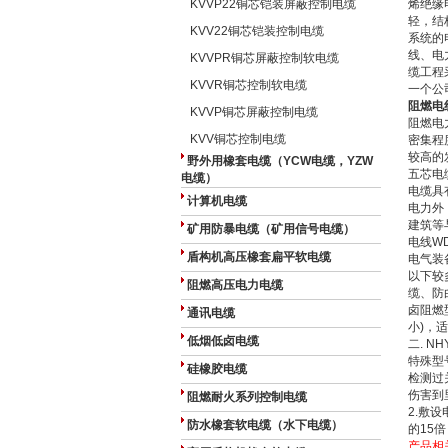
KVVP22铜芯铠装屏蔽控制电缆
烯绝缘
轻，结
KVV22铜芯铠装控制电缆
系统的
线、电
KVVPR铜芯屏蔽控制软电缆
缆工程
KVVR铜芯控制软电缆
一个公
阻燃电线
KVVP铜芯屏蔽控制电缆
阻燃电
KVV铜芯控制电缆
密集程
较高的
野外用橡套电缆（YCW电缆，YZW
五芯电
电缆）
电缆具
计算机电缆
电力外
建筑等
矿用防暴电缆（矿用信号电缆）
电线W
盾构机高压橡套扁平软电缆
电气装
以下较
阻燃高压电力电缆
缆、防
卤阻燃
通讯电缆
小)，
低烟低卤电缆
二. 
特殊型
硅橡胶电缆
检测过
伤害到
阻燃耐火系列控制电缆
2.敷
防水橡套软电缆（水下电缆）
的15倍
产品相