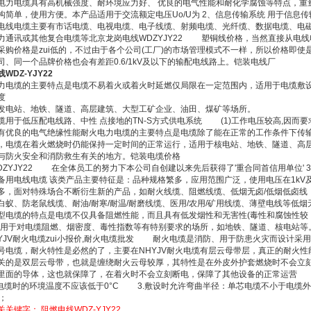
电力电缆具有高机械强度、耐环境应力好、 优良的电气性能和耐化学腐蚀等特点，重
构简单，使用方便。本产品适用于交流额定电压Uo/U为 2、信息传输系统 用于信息传
电线电缆主要有市话电缆、电视电缆、电子线缆、射频电缆、光纤缆、数据电缆、电
力通讯或其他复合电缆等北京龙岗电线WDZYJY22 塑铜线价格，当然直接从电线
采购价格是zui低的，不过由于各个公司(工厂)的市场管理模式不一样，所以价格即使
司、同一个品牌价格也会有差距0.6/1kV及以下的输配电线路上。铠装电线厂
WDZ-YJY22
力电缆的主要特点是电缆不易着火或着火时延燃仅局限在一定范围内，适用于电缆敷
度
发电站、地铁、隧道、高层建筑、大型工矿企业、油田、煤矿等场所。
缆用于低压配电线路、中性 点接地的TN-S方式供电系统 (1)工作电压较高,因而要
有优良的电气绝缘性能耐火电力电缆的主要特点是电缆除了能在正常的工作条件下传
，电缆在着火燃烧时仍能保持一定时间的正常运行，适用于核电站、地铁、隧道、高
与防火安全和消防救生有关的地方。铠装电缆价格
DZYJY22 在全体员工的努力下本公司自创建以来先后获得了'重合同首信用单位' 
备用电线电缆 该类产品主要特征是：品种规格繁多，应用范围广泛，使用电压在1kV
多，面对特殊场合不断衍生新的产品，如耐火线缆、阻燃线缆、低烟无卤/低烟低卤线
白蚁、防老鼠线缆、耐油/耐寒/耐温/耐磨线缆、医用/农用/矿用线缆、薄壁电线等低烟
型电缆的特点是电缆不仅具备阻燃性能，而且具有低发烟性和无害性(毒性和腐蚀性较
适用于对电缆阻燃、烟密度、毒性指数等有特别要求的场所，如地铁、隧道、核电站等
NHYJV耐火电缆zui小报价,耐火电缆批发 耐火电缆是消防、用于防患火灾而设计采
号电缆，耐火特性是必然的了，主要在NHYJV耐火电缆有层云母带层，真正的耐火性
关的是双层云母带，也就是缠绕耐火云母较厚，其特性是在外皮外护套燃烧时不会立
里面的导体，这也就保障了，在着火时不会立刻断电，保障了其他设备的正常运
设电缆时的环境温度不应该低于0°C 3.敷设时允许弯曲半径：单芯电缆不小于电缆
；
关关键字：
阻燃电线WDZ-YJY22