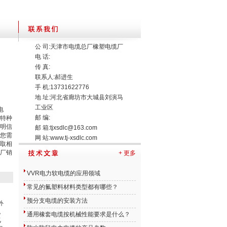
公 司:天津市电缆总厂橡塑电缆厂
电 话:
传 真:
联系人:郝进生
手 机:13731622776
地 址:河北省廊坊市大城县刘演马
工业区
电
邮 编:
特种
明信
邮 箱:
tjxsdlc@163.com
您需
网 站:
www.tj-xsdlc.com
取相
厂销
+ 更多
VVR电力软电缆的应用领域
常见的氟塑料材料类型都有哪些？
预分支电缆的安装方法
外
，
通用橡套电缆按机械性能要求是什么？
乙