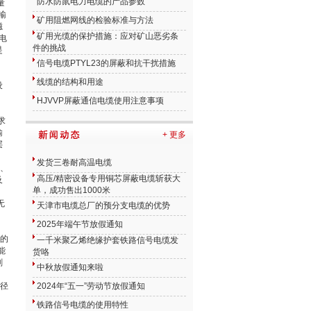
防水防鼠电力电缆的产品参数
量
输
矿用阻燃网线的检验标准与方法
磁
矿用光缆的保护措施：应对矿山恶劣条
电
件的挑战
是
信号电缆PTYL23的屏蔽和抗干扰措施
线缆的结构和用途
设
HJVVP屏蔽通信电缆使用注意事项
求
输
+ 更多
层
发货三卷耐高温电缆
3、
高压/精密设备专用铜芯屏蔽电缆斩获大
及
单，成功售出1000米
无
天津市电缆总厂的预分支电缆的优势
2025年端午节放假通知
。
用的
一千米聚乙烯绝缘护套铁路信号电缆发
能
货咯
刻
中秋放假通知来啦
营
外径
2024年“五一”劳动节放假通知
铁路信号电缆的使用特性