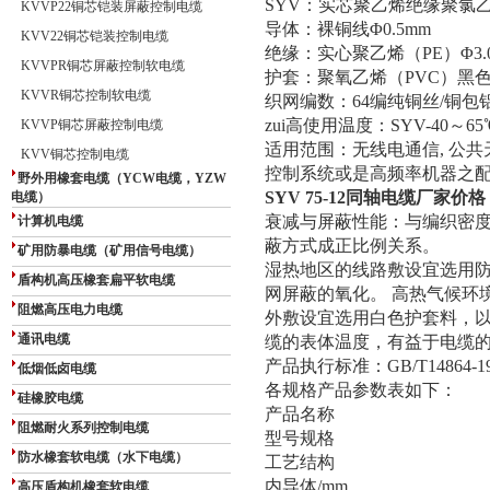
SYV：实芯聚乙烯绝缘聚氯
KVVP22铜芯铠装屏蔽控制电缆
导体：裸铜线Φ0.5mm
KVV22铜芯铠装控制电缆
绝缘：实心聚乙烯（PE）Φ3.
KVVPR铜芯屏蔽控制软电缆
护套：聚氧乙烯（PVC）黑色Φ5
KVVR铜芯控制软电缆
织网编数：64编纯铜丝/铜包
zui高使用温度：SYV-40～65
KVVP铜芯屏蔽控制电缆
适用范围：无线电通信, 公共
KVV铜芯控制电缆
控制系统或是高频率机器之
野外用橡套电缆（YCW电缆，YZW
SYV 75-12同轴电缆厂家价格
电缆）
衰减与屏蔽性能：与编织密
计算机电缆
蔽方式成正比例关系。
矿用防暴电缆（矿用信号电缆）
湿热地区的线路敷设宜选用
盾构机高压橡套扁平软电缆
网屏蔽的氧化。 高热气候环
阻燃高压电力电缆
外敷设宜选用白色护套料，
通讯电缆
缆的表体温度，有益于电缆
产品执行标准：GB/T14864-19
低烟低卤电缆
各规格产品参数表如下：
硅橡胶电缆
产品名称
阻燃耐火系列控制电缆
型号规格
防水橡套软电缆（水下电缆）
工艺结构
内导体/mm
高压盾构机橡套软电缆