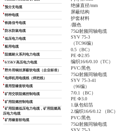
绝缘直径/mm
预分支电缆
屏蔽结构
特种电缆
护套材料
铁路信号电缆
/颜色
防水防鼠电缆
75Ω射频同轴电缆
SYV 75-3
低压电力电缆
（TC96编）
船用电缆
0.5（BC）
阻燃耐火系列电力电缆
PE Ф2.95
编织16/6/0.10（TC）
6/35KV高压电力电缆
PVC/黑色
野外用铜丝屏蔽软电缆（企业标准）
75Ω射频同轴电缆
电焊机用电缆线（焊把线）
SYV 75-3-41
通用型橡套软电缆
（96编）
7/0.1（BC）
矿用交联阻燃控制电缆
PE Ф3.0
矿用阻燃控制电缆
1.纵包铝箔
矿用阻燃低压电力电缆，矿用阻燃高
2.编织16/6/0.12 （BC）
压电力电缆
PVC/黑色
矿用橡套软电缆
75Ω射频同轴电缆
SYV 75-3