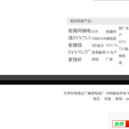
相关同类产品：
我厂
射频同轴电
STP-
射频同
产
缆SYV75-5
100BASE
轴电缆
SYV-
射频线
8芯超五
SYV-75-
75-5电
SYV75-7厂
类屏蔽双
15 生产
视电
家报价
绞线
厂家
缆
天津市电缆总厂橡塑电缆厂 2008版权所有
电话： 传真： 邮箱：
t