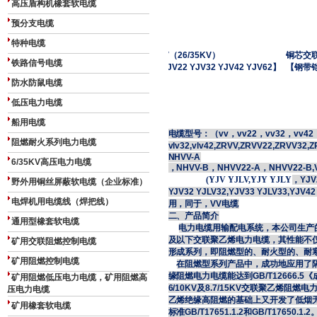
高压盾构机橡套软电缆
预分支电缆
特种电缆
YJV
（
26
/
35
KV
）
铜芯交
铁路信号电缆
【YJV22 YJV32 YJV42 YJV62】
【钢带
防水防鼠电缆
低压电力电缆
船用电缆
电缆型号：（vv，vv22，vv32，vv42，
阻燃耐火系列电力电缆
vlv32,vlv42,ZRVV,ZRVV22,ZRVV32
NHVV-A
6/35KV高压电力电缆
，
NHVV-B
，NHVV22-A，NHVV22-B,V
(YJV YJLV,YJY YJLY
，YJV2
野外用铜丝屏蔽软电缆（企业标准）
YJV32 YJLV32,YJV33 YJLV33,YJ
电焊机用电缆线（焊把线）
用，同于，VV电缆
二、产品简介
通用型橡套软电缆
电力电缆用输配电系统，本公司生产
及以下交联聚乙烯电力电缆，其性能不仅符合标
矿用交联阻燃控制电缆
形成系列，即阻燃型的、耐火型的、耐
矿用阻燃控制电缆
在阻燃型系列产品中，成功地应用了
缘阻燃电力电缆能达到GB/T12666
矿用阻燃低压电力电缆，矿用阻燃高
6/10KV及8.7/15KV交联聚乙烯
压电力电缆
乙烯绝缘高阻燃的基础上又开发了低烟
矿用橡套软电缆
标准GB/T17651.1.2和GB/T17