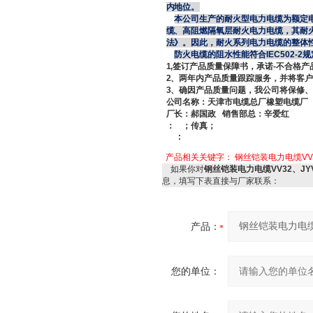
内地位。
本公司生产的耐火型电力电缆为额定
缆、高阻燃隔氧层耐火电力电缆，其耐火性
法》。因此，耐火系列电力电缆的整体
防火电缆的阻水性能符合
IEC502-2
规
1,
签订产品质量保障书，承诺
-
不合格产
2
、两年内产品质量跟踪服务，并将客
3
、确因产品质量问题，我公司将保修
公司名称：天津市电缆总厂橡塑电缆
厂长：郝国政
销售部总：辛爱红
：
；传真；
:
产品相关关键字：
钢丝铠装电力电缆VV
如果你对
钢丝铠装电力电缆VV32、J
息，填写下表直接与厂家联系：
产品：
您的单位：