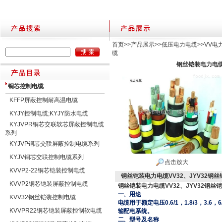
首页
>>
产品展示
>>
低压电力电缆
>>
VV电
缆
钢丝铠装电力电缆
铜芯控制电缆
KFFP屏蔽控制耐高温电缆
KYJY控制电缆;KYJY防水电缆
KYJVPR铜芯交联软芯屏蔽控制电缆
系列
KYJVP铜芯交联屏蔽控制电缆系列
KYJV铜芯交联控制电缆系列
点击放大
KVVP2-22铜芯铠装控制电缆
钢丝铠装电力电缆VV32、JYV32钢
KVVP2铜芯铠装屏蔽控制电缆
钢丝铠装电力电缆VV32、JYV32钢丝
一、用途
KVV32钢丝铠装控制电缆
电缆用于额定电压0.6/1，1.8/3，3.6，6/6，
KVVPR22铜芯铠装屏蔽控制软电缆
输配电系统。
二、型号及名称