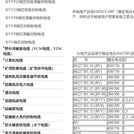
KVVP22铜芯铠装屏蔽控制电缆
KVV22铜芯铠装控制电缆
布电线产品按GB5023-1997《额定电
产，同时还可根据用户需要按电工委员
KVVPR铜芯屏蔽控制软电缆
KVVR铜芯控制软电缆
KVVP铜芯屏蔽控制电缆
KVV铜芯控制电缆
野外用橡套电缆（YCW电缆，YZW
bv线产品适用于额定电压450/75
电缆）
型 号
额定电压
芯 
计算机电缆
60227 IEC 01 (BV)
450/750
1
矿用防暴电缆（矿用信号电缆）
60227 IEC 02 (RV)
450/750
1
盾构机高压橡套扁平软电缆
60227 IEC 05 (BV)
300/500
1
60227 IEC 06 (RV)
300/500
1
阻燃高压电力电缆
60227 IEC 07 (BV-90)
300/500
1
通讯电缆
60227 IEC 08 (RV-90)
300/500
1
60227 IEC 10 (BVV)
300/500
2,3,4,5
低烟低卤电缆
60227 IEC 42 (RVB)
300/300
2
硅橡胶电缆
60227 IEC 52 (RVV)
300/300
2,3
阻燃耐火系列控制电缆
60227 IEC 53 (RVV)
300/500
2,3,~2
BV
300/500
1
防水橡套软电缆（水下电缆）
BLV
450/750
1
高压盾构机橡套软电缆