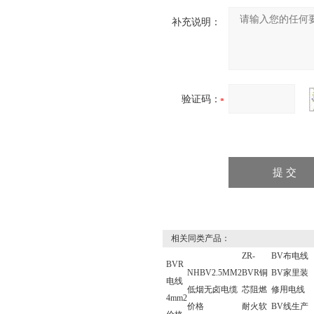
补充说明：
验证码：
相关同类产品：
ZR-
BV布电线
BVR
NHBV2.5MM2
BVR铜
BV家里装
电线
低烟无卤电缆
芯阻燃
修用电线
4mm2
价格
耐火软
BV线生产