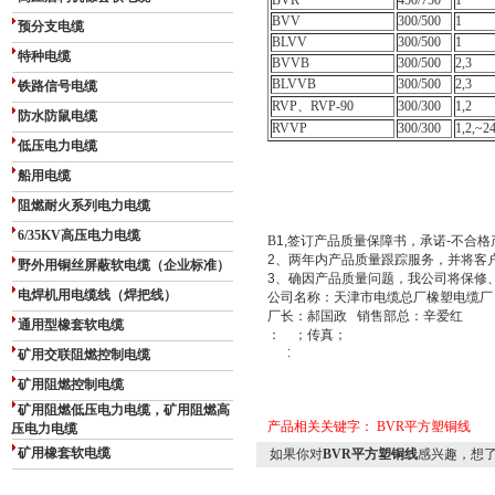
BVR
450/750
1
BVV
300/500
1
预分支电缆
BLVV
300/500
1
特种电缆
BVVB
300/500
2,3
BLVVB
300/500
2,3
铁路信号电缆
RVP、RVP-90
300/300
1,2
防水防鼠电缆
RVVP
300/300
1,2,~2
低压电力电缆
船用电缆
阻燃耐火系列电力电缆
6/35KV高压电力电缆
B
1,
签订产品质量保障书，承诺
-
不合格
2
、两年内产品质量跟踪服务，并将客
野外用铜丝屏蔽软电缆（企业标准）
3
、确因产品质量问题，我公司将保修
电焊机用电缆线（焊把线）
公司名称：天津市电缆总厂橡塑电缆
厂长：郝国政
销售部总：辛爱红
通用型橡套软电缆
：
；传真；
:
矿用交联阻燃控制电缆
矿用阻燃控制电缆
矿用阻燃低压电力电缆，矿用阻燃高
产品相关关键字：
BVR平方塑铜线
压电力电缆
矿用橡套软电缆
如果你对
BVR平方塑铜线
感兴趣，想