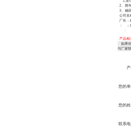
1,
签
2
、两
3
、确
公司名
厂长：
：
；
:
产品相
如果你
与厂家
产
您的单
您的姓
联系电