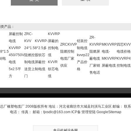
类产品：
屏蔽控制
ZRC-
KVVRP
ZR-
电缆
KVV
KVVRP-
屏蔽的
铠装控
ZRCKVVP
KVVRP
MKVVRP
四芯KVV
KVVRP
24*1.5
8*2.5多
控制电
制电缆
8*1.5
阻燃控制
阻燃屏
电缆-
电缆价格
450/750V
阻燃控
股软芯
缆
kvvrp22
制电
电缆厂家
蔽电缆
MKVVRP
KVVRP4*
电缆
制电缆
屏蔽控
KVVR
产品价
供应
厂家销
屏蔽电缆
控制电缆
5x2.5平
送货上
制电缆
软芯电
格
售电话
方
门
缆
总厂橡塑电缆厂 2008版权所有 地址：河北省廊坊市大城县刘演马工业区 邮编： 联
电话： 传真： 邮箱：
tjxsdlc@163.com
ICP备:
管理登陆
GoogleSitemap
食品机械设备网