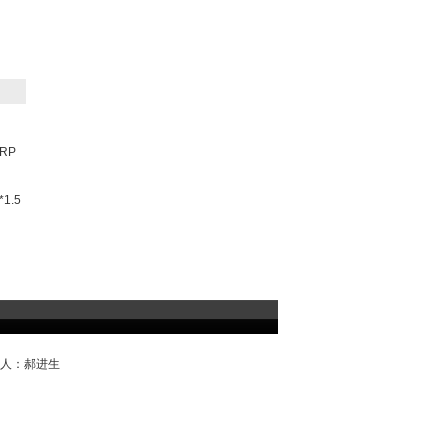
RP
1.5
系人：郝进生