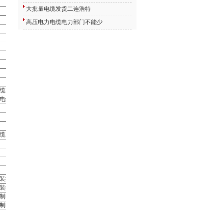
大批量电缆发货二连浩特
高压电力电缆电力部门不能少
缆
电缆
缆
装控制电缆
装控制软电缆
制电缆
制电缆