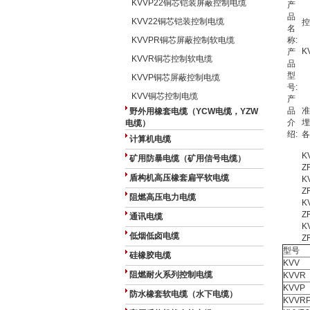
KVVP22铜芯铠装屏蔽控制电缆
产
品
KVV22铜芯铠装控制电缆
控
名
KVVPR铜芯屏蔽控制软电缆
称:
K
产
KVVR铜芯控制软电缆
品
型
KVVP铜芯屏蔽控制电缆
号:
KVV铜芯控制电缆
产
控
品
准
野外用橡套电缆（YCW电缆，YZW
介
埋
电缆）
绍:
各
计算机电缆
K
矿用防暴电缆（矿用信号电缆）
Z
盾构机高压橡套扁平软电缆
K
Z
阻燃高压电力电缆
K
Z
通讯电缆
K
低烟低卤电缆
Z
型号
硅橡胶电缆
KVV
阻燃耐火系列控制电缆
KVVR
KVVP
防水橡套软电缆（水下电缆）
KVVR