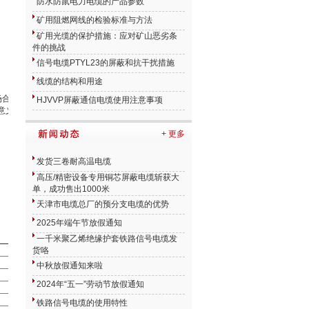
防水防鼠电力电缆的产品参数
矿用阻燃网线的检验标准与方法
矿用光缆的保护措施：应对矿山恶劣条
件的挑战
信号电缆PTYL23的屏蔽和抗干扰措施
线缆的结构和用途
。产品执行GB9330-88国家标
HJVVP屏蔽通信电缆使用注意事项
意义敷设在市内、电缆沟、管道、直
+ 更多
发货三卷耐高温电缆
高压/精密设备专用铜芯屏蔽电缆斩获大
单，成功售出1000米
天津市电缆总厂的预分支电缆的优势
2025年端午节放假通知
一千米聚乙烯绝缘护套铁路信号电缆发
货咯
中秋放假通知来啦
2024年“五一”劳动节放假通知
铁路信号电缆的使用特性