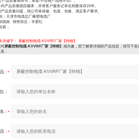
订产品质量保障书，承诺
-
不合格产品绝不出厂。
年内产品质量跟踪服务，并将客户服务记录在档案保存
20
年。
因产品质量问题，我公司将保修、包退、包换、满足客户要求。
称：天津市电缆总厂橡塑电缆厂
郝国政
销售部总：辛爱红
传真；
关关键字：
屏蔽控制电缆-KVVRP厂家【特销】
对
屏蔽控制电缆-KVVRP厂家【特销】
感兴趣，想了解更详细的产品信息，填写下表
联系：
品：
位：
名：
话：