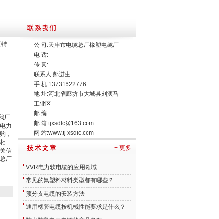
【特
公 司:天津市电缆总厂橡塑电缆厂
电 话:
传 真:
联系人:郝进生
手 机:13731622776
地 址:河北省廊坊市大城县刘演马
工业区
邮 编:
我厂
邮 箱:
tjxsdlc@163.com
电力
网 站:
www.tj-xsdlc.com
购，
相
+ 更多
关信
总厂
VVR电力软电缆的应用领域
常见的氟塑料材料类型都有哪些？
预分支电缆的安装方法
通用橡套电缆按机械性能要求是什么？