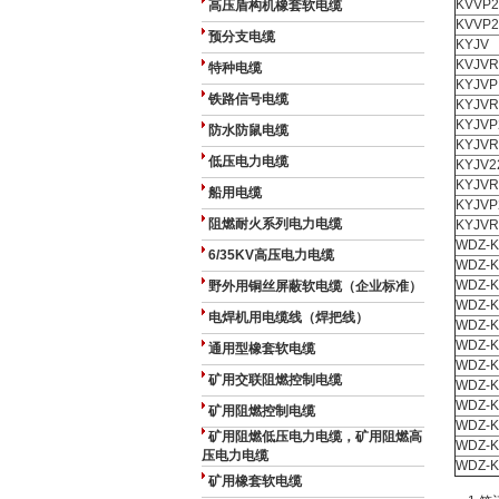
KVVP2
高压盾构机橡套软电缆
KVVP2
预分支电缆
KYJV
KVJVR
特种电缆
KYJVP
铁路信号电缆
KYJVR
KYJVP
防水防鼠电缆
KYJVR
低压电力电缆
KYJV2
KYJVR
船用电缆
KYJVP
阻燃耐火系列电力电缆
KYJVR
WDZ-
6/35KV高压电力电缆
WDZ-
WDZ-
野外用铜丝屏蔽软电缆（企业标准）
WDZ-
电焊机用电缆线（焊把线）
WDZ-
WDZ-
通用型橡套软电缆
WDZ-
矿用交联阻燃控制电缆
WDZ-
WDZ-
矿用阻燃控制电缆
WDZ-
矿用阻燃低压电力电缆，矿用阻燃高
WDZ-K
压电力电缆
WDZ-K
矿用橡套软电缆