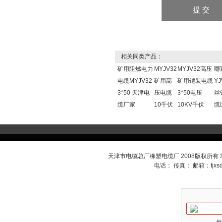
相关同类产品：
矿用阻燃电力
MYJV32
MYJV32高压
哪
电缆MYJV32-
矿用高
矿用铠装电缆
Y
3*50 天津电
压电缆
3*50电压
丝
缆厂家
10千伏
10KV千伏
缆
天津市电缆总厂橡塑电缆厂 2008版权所有
电话： 传真： 邮箱：
tjx