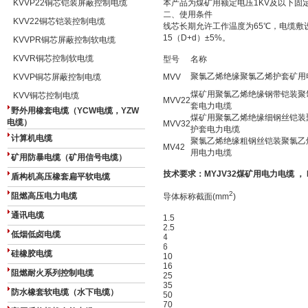
KVVP22铜芯铠装屏蔽控制电缆
本产品为煤矿用额定电压1KV及以下固
二、使用条件
KVV22铜芯铠装控制电缆
线芯长期允许工作温度为65℃，电缆敷设
15（D+d）±5%。
KVVPR铜芯屏蔽控制软电缆
KVVR铜芯控制软电缆
型号
名称
聚氯乙烯绝缘聚氯乙烯护套矿用
KVVP铜芯屏蔽控制电缆
MVV
煤矿用聚氯乙烯绝缘钢带铠装聚
KVV铜芯控制电缆
MVV22
套电力电缆
野外用橡套电缆（YCW电缆，YZW
煤矿用聚氯乙烯绝缘细钢丝铠装
电缆）
MVV32
护套电力电缆
计算机电缆
聚氯乙烯绝缘粗钢丝铠装聚氯乙
MV42
用电力电缆
矿用防暴电缆（矿用信号电缆）
技术要求：MYJV32煤矿用电力电缆 ， 
盾构机高压橡套扁平软电缆
2
阻燃高压电力电缆
导体标称截面(mm
)
通讯电缆
1.5
2.5
低烟低卤电缆
4
6
硅橡胶电缆
10
16
阻燃耐火系列控制电缆
25
35
防水橡套软电缆（水下电缆）
50
70