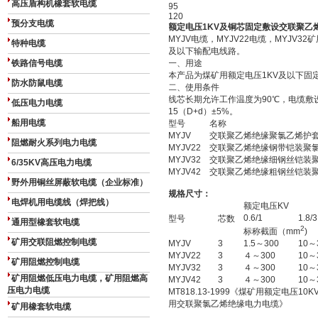
高压盾构机橡套软电缆
95
120
预分支电缆
额定电压1KV及铜芯固定敷设交联聚乙烯绝
MYJV电缆，MYJV22电缆，MYJV3
特种电缆
及以下输配电线路。
铁路信号电缆
一、用途
本产品为煤矿用额定电压1KV及以下固
防水防鼠电缆
二、使用条件
线芯长期允许工作温度为90℃，电缆敷设
低压电力电缆
15（D+d）±5%。
船用电缆
型号
名称
MYJV
交联聚乙烯绝缘聚氯乙烯护
阻燃耐火系列电力电缆
MYJV22
交联聚乙烯绝缘钢带铠装聚
MYJV32
交联聚乙烯绝缘细钢丝铠装
6/35KV高压电力电缆
MYJV42
交联聚乙烯绝缘粗钢丝铠装
野外用铜丝屏蔽软电缆（企业标准）
规格尺寸：
电焊机用电缆线（焊把线）
额定电压KV
0.6/1
1.8/3
型号
芯数
通用型橡套软电缆
2
标称截面（mm
)
矿用交联阻燃控制电缆
MYJV
3
1.5～300
10～
MYJV22
3
４～300
10～
矿用阻燃控制电缆
MYJV32
3
４～300
10～
矿用阻燃低压电力电缆，矿用阻燃高
MYJV42
3
４～300
10～
压电力电缆
MT818.13-1999《煤矿用额定电
用交联聚氯乙烯绝缘电力电缆》
矿用橡套软电缆