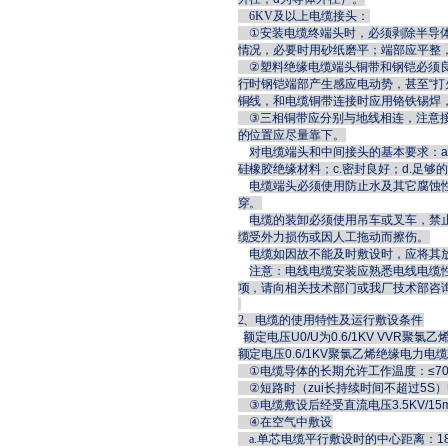
6KV
及以上电缆接头：
①
安装电缆终端头时，必须剥除半导
情况，必要时用砂纸磨平；端部应平整
②
塑料绝缘电缆端头铜带和钢铠必须
行时钢铠端部产生感应电动势，甚至“打
铜线，和电缆铜带连接时应用铬铁锡焊
③
三相铜带应分别与地线相连，注意
的位置应尽量靠下。
对电缆端头和中间接头的基本要求：
a
硅橡胶绝缘材料；c.密封良好；d.足
电缆端头必须使用防止水及其它腐蚀
穿。
电缆的装卸必须使用吊车或叉车，禁
缆受外力损伤或因人工拖动而擦伤。
电缆如因故不能及时敷设时，应将其
注意：电线电缆安装应熟悉电线电缆
项，请向相关技术部门或我厂技术部咨
2
、电缆的使用特性及运行敷设条件
额定电压
U0/U
为
0.6/1KV VVR
聚氯乙
额定电压
0.6/1KV
聚氯乙烯绝缘电力电
①
电缆导体的长期允许工作温度：≤7
②
短路时（zui长持续时间不超过5S）
③
电缆敷设后经受直流电压3.5KV/15
④
在空气中敷设
a.
单芯电缆平行敷设时的中心距离：18