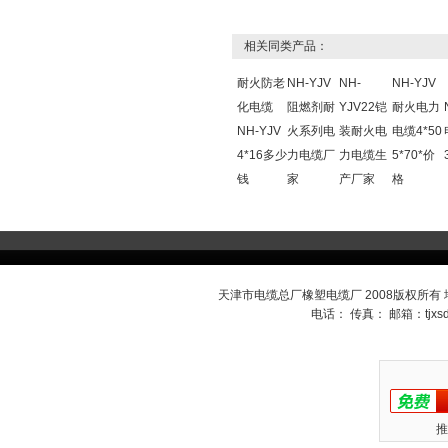
相关同类产品：
耐火防老
NH-YJV
NH-
NH-YJV
化电缆
阻燃剂耐
YJV22铠
耐火电力
NH-YJV
火系列电
装耐火电
电缆4*50
4*16多少
力电缆厂
力电缆生
5*70*价
钱
家
产厂家
格
天津市电缆总厂橡塑电缆厂 2008版权所有
电话： 传真： 邮箱：
tjx
推