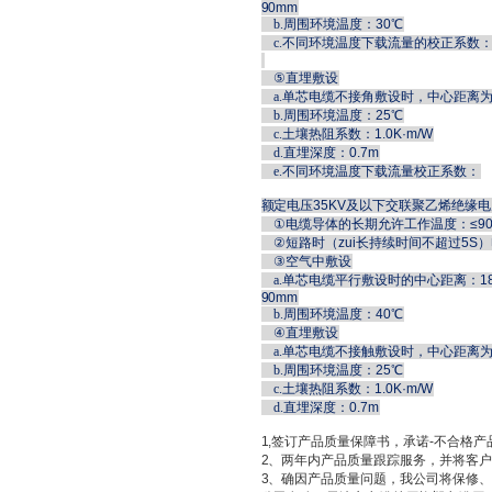
90mm
b.
周围环境温度：30℃
c.
不同环境温度下载流量的校正系数
⑤
直埋敷设
a.
单芯电缆不接角敷设时，中心距离为
b.
周围环境温度：25℃
c.
土壤热阻系数：1.0K·m/W
d.
直埋深度：0.7m
e.
不同环境温度下载流量校正系数：
额定电压
35KV
及以下交联聚乙烯绝缘电
①
电缆导体的长期允许工作温度：≤9
②
短路时（zui长持续时间不超过5S）
③
空气中敷设
a.
单芯电缆平行敷设时的中心距离：18
90mm
b.
周围环境温度：40℃
④
直埋敷设
a.
单芯电缆不接触敷设时，中心距离为
b.
周围环境温度：25℃
c.
土壤热阻系数：1.0K·m/W
d.
直埋深度：0.7m
1,
签订产品质量保障书，承诺
-
不合格产
2
、两年内产品质量跟踪服务，并将客
3
、确因产品质量问题，我公司将保修