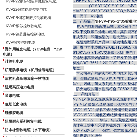
，
NHVV-B
，NHVV22-A，NHVV22-B,VY
KVVP22铜芯铠装屏蔽控制电缆
(YJV YJLV,YJY YJLY
，YJV22
KVV22铜芯铠装控制电缆
YJV32 YJLV32,YJV33 YJLV33,YJV
用，同于，VV电缆
KVVPR铜芯屏蔽控制软电缆
二、产品简介
NH-VV-4*95+1*35标
KVVR铜芯控制软电缆
电力电缆用输配电系统，本公司生产
及以下交联聚乙烯电力电缆，其性能不仅符合标
KVVP铜芯屏蔽控制电缆
形成系列，即阻燃型的、耐火型的、耐
在阻燃型系列产品中，成功地应用了
KVV铜芯控制电缆
缘阻燃电力电缆能达到GB/T12666
野外用橡套电缆（YCW电缆，YZW
6/10KV及8.7/15KV交联聚乙烯
电缆）
乙烯绝缘高阻燃的基础上又开发了低烟
计算机电缆
标准GB/T17651.1.2和GB/T17
地位。
矿用防暴电缆（矿用信号电缆）
本公司生产的耐火型电力电缆为额定
盾构机高压橡套扁平软电缆
缆、高阻燃隔氧层耐火电力电缆，其耐火性
法》。因此，耐火系列电力电缆的整体
阻燃高压电力电缆
防火电缆的阻水性能符合
IEC502-2
规
三，详细介绍：
通讯电缆
VV VLV
聚氯乙烯绝缘聚氯乙烯护套电
低烟低卤电缆
VY VLY
聚氯乙烯绝缘聚乙烯护套电力
VV22 VLV22
聚氯乙烯绝缘钢带铠装聚
硅橡胶电缆
VV23 VLV23
聚氯乙烯绝缘钢带铠装聚
VV22,VLV22
铜芯、铝芯聚氯乙烯绝缘
阻燃耐火系列控制电缆
直埋在土壤中可承受机械外力，不能承
防水橡套软电缆（水下电缆）
ZRVV,ZRVLV
铜芯、铝芯聚氯乙烯绝
有阻燃要求的场合