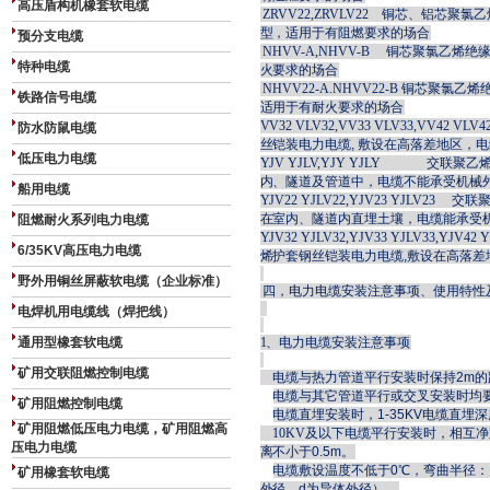
高压盾构机橡套软电缆
ZRVV22,ZRVLV22
铜芯、铝芯聚氯乙
型，适用于有阻燃要求的场合
预分支电缆
NHVV-A,NHVV-B
铜芯聚氯乙烯绝缘
特种电缆
火要求的场合
NHVV22-A.NHVV22-B
铜芯聚氯乙烯绝
铁路信号电缆
适用于有耐火要求的场合
VV32 VLV32,VV33 VLV33,VV42 VLV
防水防鼠电缆
丝铠装电力电缆, 敷设在高落差地区，
低压电力电缆
YJV YJLV,YJY YJLY
交联聚乙烯
内、隧道及管道中，电缆不能承受机械
船用电缆
YJV22 YJLV22,YJV23 YJLV23
交联聚
在室内、隧道内直埋土壤，电缆能承受
阻燃耐火系列电力电缆
YJV32 YJLV32,YJV33 YJLV33,YJV42 
6/35KV高压电力电缆
烯护套钢丝铠装电力电缆,敷设在高落
野外用铜丝屏蔽软电缆（企业标准）
四，电力电缆安装注意事项、使用特性
电焊机用电缆线（焊把线）
通用型橡套软电缆
1
、电力电缆安装注意事项
矿用交联阻燃控制电缆
电缆与热力管道平行安装时保持
2m
的
电缆与其它管道平行或交叉安装时均
矿用阻燃控制电缆
电缆直埋安装时，
1-35KV
电缆直埋深
矿用阻燃低压电力电缆，矿用阻燃高
10KV
及以下电缆平行安装时，相互净距不
压电力电缆
离不小于0.5m。
电缆敷设温度不低于
0
℃，弯曲半径：多
矿用橡套软电缆
外径，d为导体外径）。