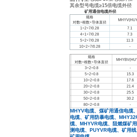
其余型号电缆
≥15
倍电缆外径
矿用通信电缆外径
规格
MHYV(HU
对数×根数×导体直径
1
×
2
×
7/0.28
7.1
4
×
1
×
7/0.28
7.3
5
×
2
×
7/0.28
11.3
10
×
2
×
7/0.28
-
规格
MHYBV(HU
对数×根数×导体直径
3
×
2
×
0.8
-
5
×
2
×
0.8
15.3
10
×
2
×
0.8
17.6
20
×
2
×
0.8
21.4
30
×
2
×
0.8
25.5
50
×
2
×
0.8
30.2
80
×
2
×
0.8
-
MHYV
电缆、煤矿用通信电缆
电缆、矿用防暴电缆、
MHY32
缆、
MHYVR
电缆、阻燃煤矿用
测电缆、
PUYVR
电缆、矿用线
矿用电缆、