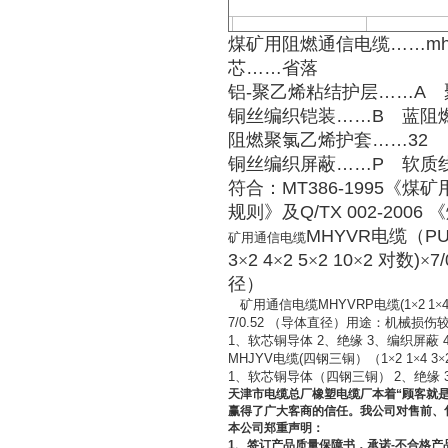
煤矿用阻燃通信电缆
……m
芯
……
省落
铝
-
聚乙烯粘结护层
……A
聚
铜丝编织铠装
……B
蓝阻燃
阻燃聚氯乙烯护套
……32
铜丝编织屏蔽
……P
软质
符合：
MT386-1995
《煤矿
规则》及
Q/TX 002-2006
《
MHYVR
电缆（
P
矿用通信电缆
3
×
2 4
×
2 5
×
2 10
×
2
对数
)
×
7/
径）
矿用通信电缆
MHYVRP
电缆
(1
×
2
1
×
4
7/0.52
（导体直径）用途：机械损伤
1
、软芯铜导体
2
、绝缘
3
、编织屏蔽
MHJYV
电缆
(
四钢三铜）（
1
×
2 1
×
4 3
×
1
、软芯铜导体（四钢三铜）
2
、绝缘
天津市电缆总厂橡塑电缆厂本着
“
顾客就
赢得了广大客商的信任。我公司对售前、
本公司郑重声明：
1
、签订产品质量保障书，承诺
-
不合格产