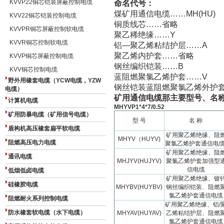
KVVP22铜芯铠装屏蔽控制电缆
命名代号：
煤矿用通信电缆
……MH(HU)
KVV22铜芯铠装控制电缆
铜质线芯
……
省略
KVVPR铜芯屏蔽控制软电缆
聚乙稀绝缘
……Y
KVVR铜芯控制软电缆
铝
—
聚乙烯粘结护层
……A
聚乙烯内护套
……
省略
KVVP铜芯屏蔽控制电缆
钢丝编织铠装
……B
KVV铜芯控制电缆
蓝阻燃聚氯乙烯护套
……V
野外用橡套电缆（YCW电缆，YZW
钢丝铠装蓝阻燃聚氯乙烯外护
电缆）
矿用通信电缆那主要型号、名
计算机电缆
MHYVP1*4*7/0.52
矿用防暴电缆（矿用信号电缆）
型
号
名
称
盾构机高压橡套扁平软电缆
矿用聚乙烯绝缘、阻
MHYV
（
HUYV)
阻燃高压电力电缆
聚氯乙烯护套通信电
矿用聚乙烯绝缘、阻
通讯电缆
MHJYV(HUJYV)
聚氯乙烯护套加强型
信电缆
低烟低卤电缆
矿用聚乙烯绝缘、镀
硅橡胶电缆
MHYBV(HUYBV)
钢丝编织铠装、阻燃
氯乙烯护套通信电缆
阻燃耐火系列控制电缆
矿用聚乙烯绝缘、铝
/
防水橡套软电缆（水下电缆）
MHYAV(HUYAV)
乙烯粘结护层、阻燃
氯乙烯护套通信电缆