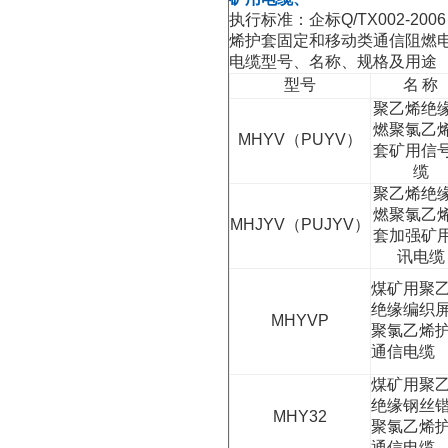
执行标准：企标
Q/TX002-200
烯护套固定和移动类通信阻燃
电缆型号、名称、规格及用途
型号
名
称
聚乙烯绝
燃聚氯乙
MHYV
（
PUYV
）
套矿用信
缆
聚乙烯绝
燃聚氯乙
MHJYV
（
PUJYV
）
套加强矿
讯电缆
煤矿用聚
绝缘编织
MHYVP
聚氯乙烯
通信电缆
煤矿用聚
绝缘钢丝
MHY32
聚氯乙烯
通信电缆