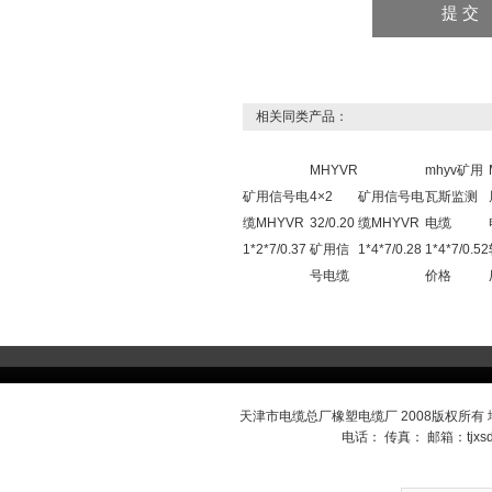
相关同类产品：
MHYVR
mhyv矿用
矿用信号电
4×2
矿用信号电
瓦斯监测
缆MHYVR
32/0.20
缆MHYVR
电缆
1*2*7/0.37
矿用信
1*4*7/0.28
1*4*7/0.52
号电缆
价格
天津市电缆总厂橡塑电缆厂 2008版权所有
电话： 传真： 邮箱：
tjx