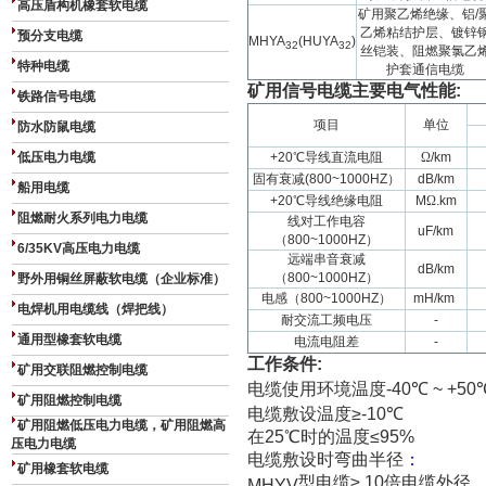
高压盾构机橡套软电缆
矿用聚乙烯绝缘、铝
/
乙烯粘结护层、镀锌
预分支电缆
MHYA
(HUYA
)
32
32
丝铠装、阻燃聚氯乙
特种电缆
护套通信电缆
矿用信号电缆主要电气性能
:
铁路信号电缆
项目
单位
防水防鼠电缆
低压电力电缆
+20
℃导线直流电阻
Ω
/km
固有衰减
(800~1000HZ
）
dB/km
船用电缆
+20
℃导线绝缘电阻
M
Ω
.km
阻燃耐火系列电力电缆
线对工作电容
uF/km
（
800~1000HZ
）
6/35KV高压电力电缆
远端串音衰减
dB/km
（
800~1000HZ
）
野外用铜丝屏蔽软电缆（企业标准）
电感（
800~1000HZ
）
mH/km
电焊机用电缆线（焊把线）
耐交流工频电压
-
通用型橡套软电缆
电流电阻差
-
工作条件
:
矿用交联阻燃控制电缆
电缆使用环境温度
-40
℃
~ +50
矿用阻燃控制电缆
电缆敷设温度
≥-10
℃
矿用阻燃低压电力电缆，矿用阻燃高
在
25
℃时的温度
≤95%
压电力电缆
电缆敷设时弯曲半径
：
矿用橡套软电缆
型电缆
≥ 10
倍电缆外径
MHYV