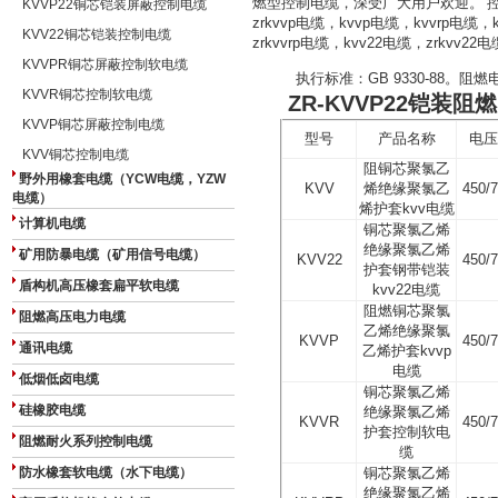
燃型控制电缆，深受广大用户欢迎。
KVVP22铜芯铠装屏蔽控制电缆
zrkvvp
电缆，
kvvp
电缆，
kvvrp
电缆，
KVV22铜芯铠装控制电缆
zrkvvrp
电缆，
kvv22
电缆，
zrkvv22
电
KVVPR铜芯屏蔽控制软电缆
执行标准：
GB 9330-88
。阻燃
KVVR铜芯控制软电缆
ZR-KVVP22铠装阻燃
KVVP铜芯屏蔽控制电缆
型号
产品名称
电压
KVV铜芯控制电缆
阻铜芯聚氯乙
野外用橡套电缆（YCW电缆，YZW
KVV
烯绝缘聚氯乙
450/
电缆）
烯护套
kvv
电缆
计算机电缆
铜芯聚氯乙烯
绝缘聚氯乙烯
矿用防暴电缆（矿用信号电缆）
KVV22
450/
护套钢带铠装
盾构机高压橡套扁平软电缆
kvv22
电缆
阻燃铜芯聚氯
阻燃高压电力电缆
乙烯绝缘聚氯
KVVP
450/
通讯电缆
乙烯护套
kvvp
电缆
低烟低卤电缆
铜芯聚氯乙烯
硅橡胶电缆
绝缘聚氯乙烯
KVVR
450/
护套控制软电
阻燃耐火系列控制电缆
缆
防水橡套软电缆（水下电缆）
铜芯聚氯乙烯
绝缘聚氯乙烯