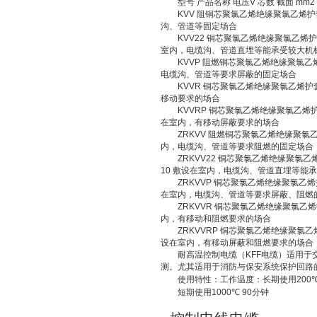
型号
产品名称
电压
V
芯数
截面
mm2
KVV
阻铜芯聚氯乙烯绝缘聚氯乙烯护
沟、管道等固定场合
KVV22
铜芯聚氯乙烯绝缘聚氯乙烯护
室内，电缆沟、管道直埋等能承受较大机
KVVP
阻燃铜芯聚氯乙烯绝缘聚氯乙
电缆沟、管道等要求屏蔽的固定场合
KVVR
铜芯聚氯乙烯绝缘聚氯乙烯护
移动要求的场合
KVVRP
铜芯聚氯乙烯绝缘聚氯乙烯
在室内，有移动屏蔽要求的场合
ZRKVV
阻燃铜芯聚氯乙烯绝缘聚氯
内，电缆沟、管道等要求阻燃的固定场合
ZRKVV22
铜芯聚氯乙烯绝缘聚氯乙
10
敷设在室内，电缆沟、管道直埋等能承
ZRKVVP
铜芯聚氯乙烯绝缘聚氯乙烯
在室内，电缆沟、管道等要求屏蔽、阻燃
ZRKVVR
铜芯聚氯乙烯绝缘聚氯乙烯
内，有移动和阻燃要求的场合
ZRKVVRP
铜芯聚氯乙烯绝缘聚氯乙
设在室内，有移动屏蔽和阻燃要求的场合
耐高温控制电缆（
KFF
电缆）适用于
测。尤其适用于消防与保安系统保护回路
使用特性：工作温度：长期使用
200
短期使用
1000
℃
90
分钟