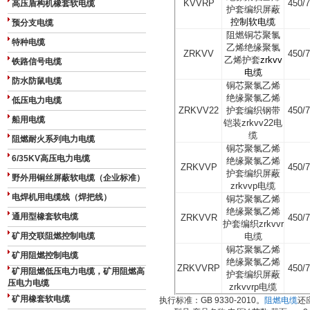
KVVRP
450/
高压盾构机橡套软电缆
护套编织屏蔽
控制软电缆
预分支电缆
阻燃铜芯聚氯
特种电缆
乙烯绝缘聚氯
ZRKVV
450/
乙烯护套
zrkvv
铁路信号电缆
电缆
防水防鼠电缆
铜芯聚氯乙烯
绝缘聚氯乙烯
低压电力电缆
ZRKVV22
护套编织钢带
450/
船用电缆
铠装
zrkvv22
电
缆
阻燃耐火系列电力电缆
铜芯聚氯乙烯
6/35KV高压电力电缆
绝缘聚氯乙烯
ZRKVVP
450/
护套编织屏蔽
野外用铜丝屏蔽软电缆（企业标准）
zrkvvp
电缆
电焊机用电缆线（焊把线）
铜芯聚氯乙烯
绝缘聚氯乙烯
通用型橡套软电缆
ZRKVVR
450/
护套编织
zrkvvr
矿用交联阻燃控制电缆
电缆
铜芯聚氯乙烯
矿用阻燃控制电缆
绝缘聚氯乙烯
ZRKVVRP
450/
矿用阻燃低压电力电缆，矿用阻燃高
护套编织屏蔽
压电力电缆
zrkvvrp
电缆
矿用橡套软电缆
执行标准：
GB 9330-2010
。
阻燃电缆
还