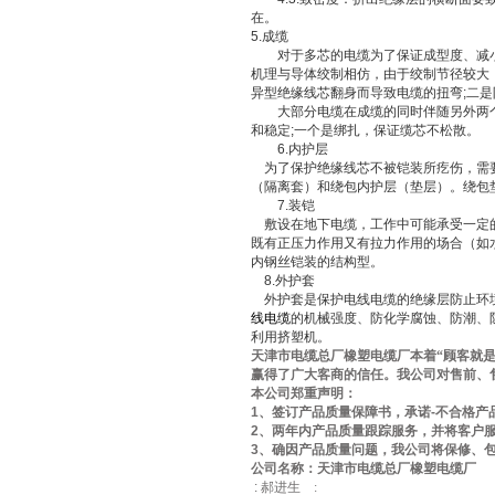
在。
5.
成缆
对于多芯的电缆为了保证成型度、减小
机理与导体绞制相仿，由于绞制节径较大
异型绝缘线芯翻身而导致电缆的扭弯
;
二是
大部分电缆在成缆的同时伴随另外两个
和稳定
;
一个是绑扎，保证缆芯不松散。
6.
内护层
为了保护绝缘线芯不被铠装所疙伤，需
（隔离套）和绕包内护层（垫层）。绕包
7.
装铠
敷设在地下电缆，工作中可能承受一定
既有正压力作用又有拉力作用的场合（如
内钢丝铠装的结构型。
8.
外护套
外护套是保护电线电缆的绝缘层防止环
线电缆
的机械强度、防化学腐蚀、防潮、
利用挤塑机。
天津市电缆总厂橡塑电缆厂本着“顾客就是
赢得了广大客商的信任。我公司对售前、
本公司郑重声明：
1
、签订产品质量保障书，承诺
-
不合格产
2
、两年内产品质量跟踪服务，并将客户
3
、确因产品质量问题，我公司将保修、
公司名称：天津市电缆总厂橡塑电缆厂
:
郝进生
: