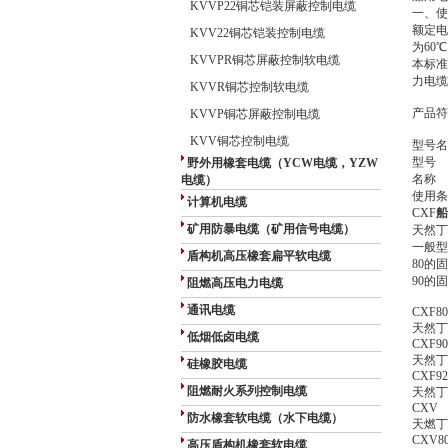
KVVP22铜芯铠装屏蔽控制电缆
一、使
额定电
KVV22铜芯铠装控制电缆
为60
KVVPR铜芯屏蔽控制软电缆
本标准
力电缆
KVVR铜芯控制软电缆
产品符
KVVP铜芯屏蔽控制电缆
KVV铜芯控制电缆
型号名
型号
野外用橡套电缆（YCW电缆，YZW
名称
电缆）
使用条
计算机电缆
CXF
船
矿用防暴电缆（矿用信号电缆）
天然丁
一般型
盾构机高压橡套扁平软电缆
80的
90的
阻燃高压电力电缆
通讯电缆
CXF80
天然丁
低烟低卤电缆
CXF90
天然丁
硅橡胶电缆
CXF92
阻燃耐火系列控制电缆
天然丁
CXV
防水橡套软电缆（水下电缆）
天燃丁
CXV8
高压盾构机橡套软电缆