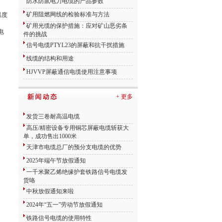
防水防鼠电力电缆的产品参数
矿用阻燃网线的检验标准与方法
温度
矿用光缆的保护措施：应对矿山恶劣条
电
件的挑战
信号电缆PTYL23的屏蔽和抗干扰措施
线缆的结构和用途
HJVVP屏蔽通信电缆使用注意事项
+ 更多
发货三卷耐高温电缆
高压/精密设备专用铜芯屏蔽电缆斩获大
单，成功售出1000米
天津市电缆总厂的预分支电缆的优势
2025年端午节放假通知
一千米聚乙烯绝缘护套铁路信号电缆发
货咯
中秋放假通知来啦
2024年“五一”劳动节放假通知
铁路信号电缆的使用特性