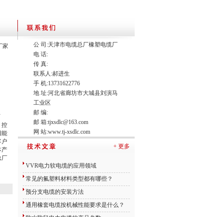
公 司:天津市电缆总厂橡塑电缆厂
5厂家
电 话:
传 真:
联系人:郝进生
手 机:13731622776
地 址:河北省廊坊市大城县刘演马
工业区
邮 编:
厂
邮 箱:
tjxsdlc@163.com
，控
网 站:
www.tj-xsdlc.com
阳能
客户
+ 更多
本产
总厂
VVR电力软电缆的应用领域
常见的氟塑料材料类型都有哪些？
预分支电缆的安装方法
通用橡套电缆按机械性能要求是什么？