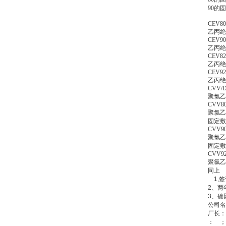
90的
CEV80
乙丙绝
CEV90
乙丙绝
CEV82
乙丙绝
CEV92
乙丙绝
CVV/
聚氯乙
CVV8
聚氯乙
固定敷
CVV9
聚氯乙
固定敷
CVV9
聚氯乙
同上
1,
签
2
、两
3
、确
公司
厂长：
：
；