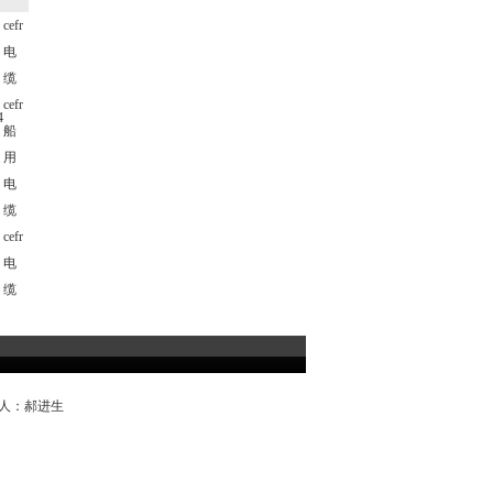
cefr
电
缆
cefr
4
船
用
电
缆
cefr
电
缆
系人：郝进生