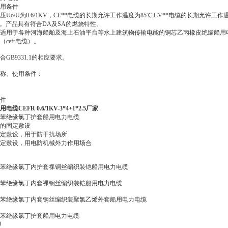
用条件
压Uo/U为0.6/1KV，CE**电缆的长期允许工作温度为85℃,CV**电缆的长期允许工作
℃。产品具有符合DA及SA的燃烧特性。
适用于各种河海船舶及海上石油平台等水上建筑物传输电能的铜芯乙丙橡皮绝缘船用
（cefr电缆）。
合GB9331.1的相应要求。
称、使用条件：
件
用电缆CEFR 0.6/1KV-3*4+1*2.5厂家
苯绝缘氯丁护套船用电力电缆
的固定敷设
固定敷设，用于防干扰场所
固定敷设，用电防机械外力作用场合
苯绝缘氯丁内护套祼铜丝编织装铠船用电力电缆
苯绝缘氯丁内套祼钢丝编织装铠船用电力电缆
苯绝缘氯丁内套钢丝编织装聚氯乙烯外套船用电力电缆
苯绝缘氯丁护套船用电力电缆
0