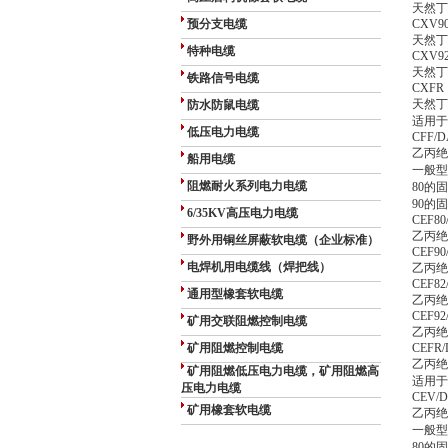
天然丁
预分支电缆
CXV9
天然丁
特种电缆
CXV9
天然丁
铁路信号电缆
CXFR
天然丁
防水防鼠电缆
适用于
低压电力电缆
CFF/D
乙丙绝
船用电缆
一般型
阻燃耐火系列电力电缆
80的
90的
6/35KV高压电力电缆
CEF80
乙丙绝
野外用铜丝屏蔽软电缆（企业标准）
CEF90
电焊机用电缆线（焊把线）
乙丙绝
CEF82
通用型橡套软电缆
乙丙绝
CEF92
矿用交联阻燃控制电缆
乙丙绝
矿用阻燃控制电缆
CEFR
乙丙绝
矿用阻燃低压电力电缆，矿用阻燃高
适用于
压电力电缆
CEV/
矿用橡套软电缆
乙丙绝
一般型
80的