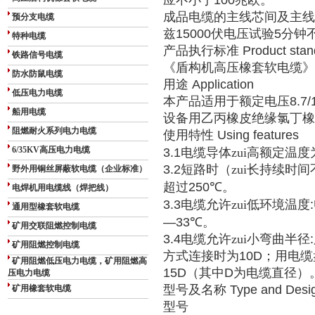
应不小于
100
兆欧。
成品电缆的主线芯间及主线
预分支电缆
兹
15000
伏电压试验
5
分钟
特种电缆
产品执行标准
Product stan
铁路信号电缆
《盾构机高压橡套软电缆》
防水防鼠电缆
用途
Application
低压电力电缆
本产品适用于额定电压
8.7/
船用电缆
设备用乙丙橡皮绝缘氯丁橡
阻燃耐火系列电力电缆
使用特性
Using features
6/35KV高压电力电缆
3.1
电缆导体zui高额定温度
3.2
短路时（zui长持续时间
野外用铜丝屏蔽软电缆（企业标准）
超过
250
℃
。
电焊机用电缆线（焊把线）
3.3
电缆允许zui低环境温度
通用型橡套软电缆
—33
℃
。
矿用交联阻燃控制电缆
3.4
电缆允许zui小弯曲半径
:
矿用阻燃控制电缆
方式连接时为
10D
；用电缆
矿用阻燃低压电力电缆，矿用阻燃高
15D
（其中
D
为电缆直径）
压电力电缆
型号及名称
Type and Desig
矿用橡套软电缆
型号