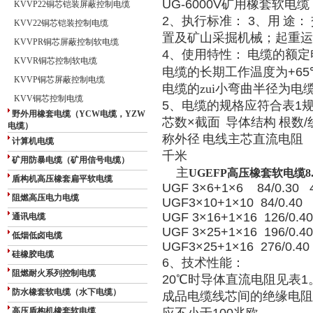
UG-6000V
矿用橡套软电缆
KVVP22铜芯铠装屏蔽控制电缆
2
、执行标准：
3
、用
途：
KVV22铜芯铠装控制电缆
置及矿山采掘机械；起重运
KVVPR铜芯屏蔽控制软电缆
4
、使用特性：
电缆的额定
KVVR铜芯控制软电缆
电缆的长期工作温度为
+65
KVVP铜芯屏蔽控制电缆
电缆的zui小弯曲半径为电
KVV铜芯控制电缆
5
、电缆的规格应符合表
1
野外用橡套电缆（YCW电缆，YZW
芯数
×
截面
导体结构
根数
/
电缆）
称外径
电线主芯直流电阻
计算机电缆
千米
矿用防暴电缆（矿用信号电缆）
主
UGEFP高压橡套软电缆8.
盾构机高压橡套扁平软电缆
UGF 3×6+1×6 84/0.30
阻燃高压电力电缆
UGF3×10+1×10 84/0.4
UGF 3×16+1×16 126/0.
通讯电缆
UGF 3×25+1×16 196/0.
低烟低卤电缆
UGF3×25+1×16 276/0.4
硅橡胶电缆
6
、技术性能：
阻燃耐火系列控制电缆
20
℃
时导体直流电阻见表
1
防水橡套软电缆（水下电缆）
成品电缆线芯间的绝缘电阻
高压盾构机橡套软电缆