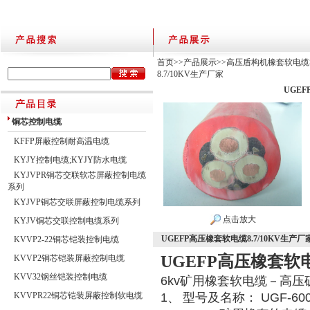
首页
>>
产品展示
>>
高压盾构机橡套软电缆
8.7/10KV生产厂家
UGEF
铜芯控制电缆
KFFP屏蔽控制耐高温电缆
KYJY控制电缆;KYJY防水电缆
KYJVPR铜芯交联软芯屏蔽控制电缆
系列
KYJVP铜芯交联屏蔽控制电缆系列
点击放大
KYJV铜芯交联控制电缆系列
UGEFP高压橡套软电缆8.7/10KV生产厂
KVVP2-22铜芯铠装控制电缆
UGEFP高压橡套软电
KVVP2铜芯铠装屏蔽控制电缆
KVV32钢丝铠装控制电缆
6kv
矿用橡套软电缆－高压
KVVPR22铜芯铠装屏蔽控制软电缆
1
、
型号及名称：
UGF-60