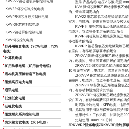
KVVP22铜芯铠装屏蔽控制电缆
型号
产品名称
电压
V
芯数
截面
mm
KVV
阻铜芯聚氯乙烯绝缘聚氯乙烯
KVV22铜芯铠装控制电缆
沟、管道等固定场合
KVVPR铜芯屏蔽控制软电缆
KVV22
铜芯聚氯乙烯绝缘聚氯乙烯
室内，电缆沟、管道直埋等能承受较大
KVVR铜芯控制软电缆
KVVP
阻燃铜芯聚氯乙烯绝缘聚氯
电缆沟、管道等要求屏蔽的固定场合
KVVP铜芯屏蔽控制电缆
KVVR
铜芯聚氯乙烯绝缘聚氯乙烯
KVV铜芯控制电缆
移动要求的场合
KVVRP
铜芯聚氯乙烯绝缘聚氯乙
野外用橡套电缆（YCW电缆，YZW
在室内，有移动屏蔽要求的场合
电缆）
ZRKVV
阻燃铜芯聚氯乙烯绝缘聚
计算机电缆
内，电缆沟、管道等要求阻燃的固定场
ZRKVV22
铜芯聚氯乙烯绝缘聚氯
矿用防暴电缆（矿用信号电缆）
10
敷设在室内，电缆沟、管道直埋等能
盾构机高压橡套扁平软电缆
ZRKVVP
铜芯聚氯乙烯绝缘聚氯乙
在室内，电缆沟、管道等要求屏蔽、阻
阻燃高压电力电缆
ZRKVVR
铜芯聚氯乙烯绝缘聚氯乙
通讯电缆
内，有移动和阻燃要求的场合
ZRKVVRP
铜芯聚氯乙烯绝缘聚氯
低烟低卤电缆
设在室内，有移动屏蔽和阻燃要求的场
耐高温控制电缆（
KFF
电缆）适用
硅橡胶电缆
测。尤其适用于消防与保安系统保护回
阻燃耐火系列控制电缆
使用特性：工作温度：长期使用
20
短期使用
1000
℃
90
分钟
防水橡套软电缆（水下电缆）
ZRKVVRP阻燃电缆ZRKVVRP控制