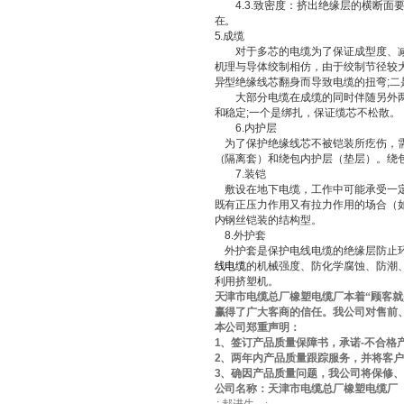
4.3.
致密度：挤出绝缘层的横断面
在。
5.
成缆
对于多芯的电缆为了保证成型度、减
机理与导体绞制相仿，由于绞制节径较
异型绝缘线芯翻身而导致电缆的扭弯
;
二
大部分电缆在成缆的同时伴随另外两
和稳定
;
一个是绑扎，保证缆芯不松散。
6.
内护层
为了保护绝缘线芯不被铠装所疙伤，
（隔离套）和绕包内护层（垫层）。绕
7.
装铠
敷设在地下电缆，工作中可能承受一
既有正压力作用又有拉力作用的场合（
内钢丝铠装的结构型。
8.
外护套
外护套是保护电线电缆的绝缘层防止
线电缆
的机械强度、防化学腐蚀、防潮
利用挤塑机。
天津市电缆总厂橡塑电缆厂本着“顾客就
赢得了广大客商的信任。我公司对售前
本公司郑重声明：
1
、签订产品质量保障书，承诺
-
不合格
2
、两年内产品质量跟踪服务，并将客
3
、确因产品质量问题，我公司将保修
公司名称：天津市电缆总厂橡塑电缆厂