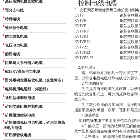
高压盾构机橡套软电缆
控制电线电缆
4
2
．交联聚乙烯绝缘聚氯乙烯护套控制电
预分支电缆
KYJV
铜芯交联聚
特种电缆
KYJVR
铜芯交联聚
KYJVP
铜芯交联聚
铁路信号电缆
KYJVRP
铜芯交联聚
防水防鼠电缆
KYJVP2
铜芯交联聚
KYJVRP2
铜芯交联聚
低压电力电缆
KYJV22
铜芯交联聚
KYJVP22
铜芯交联聚
船用电缆
KYJVP2-22
铜芯交联聚
阻燃耐火系列电力电缆
2.
单丝退火
6/35KV高压电力电缆
铜、铝单丝在加热到一定的温度下，
度，以符合
电线电缆
对导电线芯的要求
野外用铜丝屏蔽软电缆（企业标准）
3.
导体的绞制
为了提高电线电缆的柔软度，以便于
电焊机用电缆线（焊把线）
线芯的绞合形式上，可分为规则绞合和
通用型橡套软电缆
绞合等。
为了减少导线的占用面积、缩小电缆
矿用交联阻燃控制电缆
通圆形变异为半圆、扇形、瓦形和紧压
矿用阻燃控制电缆
4.
绝缘挤出
塑料
电线电缆
主要采用挤包实心型绝
矿用阻燃低压电力电缆，矿用阻燃高
4.1.
偏心度：挤出的绝缘厚度的偏
压电力电缆
尺寸及其偏差值在标准中均有明确的规
矿用橡套软电缆
4.2.
光滑度：挤出的绝缘层表面要