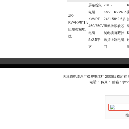
屏蔽控制
ZRC-
电缆
KVV
KVVRP-
ZR-
KVVRP
24*1.5
8*2.5多
KVVRP8*1.5
450/750V
阻燃控
股软芯
阻燃控制电
电缆
制电缆
屏蔽控
缆
5x2.5平
送货上
制电缆
方
门
天津市电缆总厂橡塑电缆厂 2008版权所有
电话： 传真： 邮箱：
tjx
推