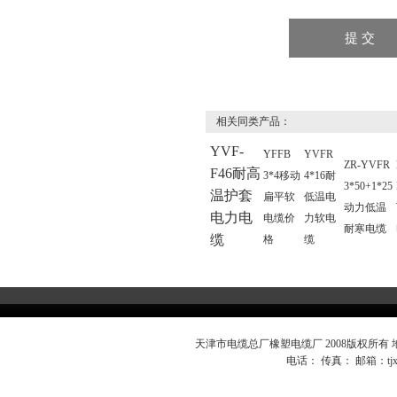
相关同类产品：
YVF-
YFFB
YVFR
ZR-YVFR
F46耐高
3*4移动
4*16耐
3*50+1*25
温护套
扁平软
低温电
动力低温
电力电
电缆价
力软电
耐寒电缆
缆
格
缆
天津市电缆总厂橡塑电缆厂 2008版权所有
电话： 传真： 邮箱：
t