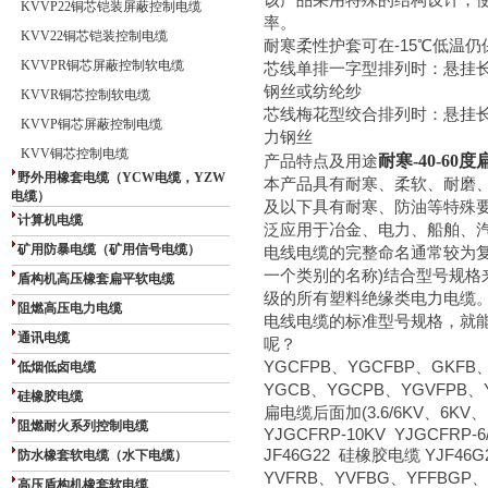
KVVP22铜芯铠装屏蔽控制电缆
率。
KVV22铜芯铠装控制电缆
耐寒柔性护套可在-15℃低温
KVVPR铜芯屏蔽控制软电缆
芯线单排一字型排列时：悬挂长度
钢丝或纺纶纱
KVVR铜芯控制软电缆
芯线梅花型绞合排列时：悬挂长度
KVVP铜芯屏蔽控制电缆
力钢丝
KVV铜芯控制电缆
产品特点及用途
耐寒-40-60
野外用橡套电缆（YCW电缆，YZW
本产品具有耐寒、柔软、耐磨、防
电缆）
及以下具有耐寒、防油等特殊
计算机电缆
泛应用于冶金、电力、船舶、
矿用防暴电缆（矿用信号电缆）
电线电缆的完整命名通常较为复
一个类别的名称)结合型号规格来代
盾构机高压橡套扁平软电缆
级的所有塑料绝缘类电力电缆
阻燃高压电力电缆
电线电缆的标准型号规格，就
通讯电缆
呢？
YGCFPB、YGCFBP、GKFB
低烟低卤电缆
YGCB、YGCPB、YGVFPB、
硅橡胶电缆
扁电缆后面加(3.6/6KV、6KV、10
阻燃耐火系列控制电缆
YJGCFRP-10KV YJGCFRP-6
JF46G22 硅橡胶电缆 YJF46G
防水橡套软电缆（水下电缆）
YVFRB、YVFBG、YFFBGP、
高压盾构机橡套软电缆