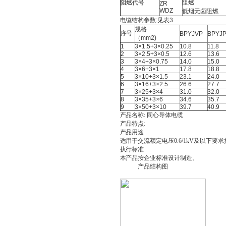
阻燃代号
阻燃
ZR
WDZ
低烟无卤阻燃
电缆结构参数:见表3
规格
序号
BPYJVP
BPYJ
（mm2)
1
3×1.5+3×0.25
10.8
11.8
2
3×2.5+3×0.5
12.6
13.6
3
3×4+3×0.75
14.0
15.0
4
3×6+3×1
17.8
18.8
5
3×10+3×1.5
23.1
24.0
6
3×16+3×2.5
26.6
27.7
7
3×25+3×4
31.0
32.0
8
3×35+3×6
34.6
35.7
9
3×50+3×10
39.7
40.9
产品名称: 同心导体电缆
产品特点:
产品用途
适用于交流额定电压0.6/1kV及以下
执行标准
本产品按企业标准设计制造。
产品结构图