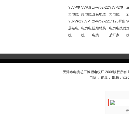
YJVP电
VVP屏
zr-vvp2-22
YJVP2电
z
力电缆
蔽电缆
屏蔽电缆
力电缆
2
YJPVP2
YJVP
zr-vvp2-22
1*120屏蔽
v
屏蔽电
电力电
阻燃铠装
电力电缆优
缆
缆
电缆
质厂家
天津市电缆总厂橡塑电缆厂 2008版权所有
电话： 传真： 邮箱：
tjx
推