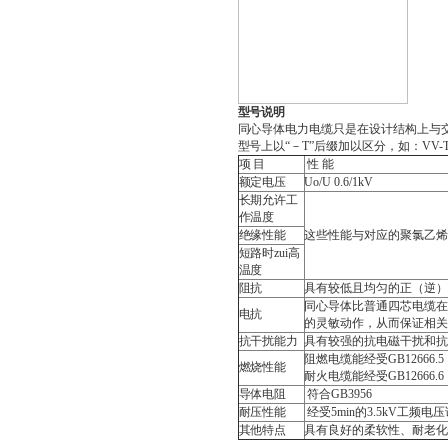
型号说明
同心导体电力电缆只是在设计结构上与
型号上以“－T”后缀加以区分，如：VV-T、
项 目
性 能
额定电压
Uo/U 0.6/1kV
长期允许工
作温度
绝缘性能
这些性能与对应的聚氯乙烯
短路时zui高
温度
阻抗
具有较低且均匀的正（逆
同心导体比普通四芯电缆在
电抗
的灵敏动作，从而保证相
抗干扰能力
具有较强的抗电磁干扰和
阻燃电缆能经受GB12666.
燃烧性能
耐火电缆能经受GB12666.
导体电阻
符合GB3956
耐压性能
经受5min的3.5kV工频电
其他特点
具有良好的柔软性、耐老