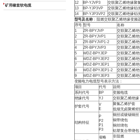
12
BP-YJVP3
交联聚乙烯绝缘聚氯
矿用橡套软电缆
13
BP-YJP3VP
交联聚乙烯绝缘铝(
14
BP-YJP3VP2
交联聚乙烯绝缘铝(
型号及名称
：阻燃交联聚乙烯绝缘变频
序号
型号
名称
1
ZR-BPYJVP
交联聚乙烯绝
2
ZR-BPYJVP1
交联聚乙烯绝
3
ZR-BPYJVP1-2
交联聚乙烯绝
4
ZR-BPYJVP3
交联聚乙烯绝
5
WDZ-BPYJEP
交联聚乙烯绝
6
WDZ-BPYJEP2
交联聚乙烯绝
7
WDZ-BPYJEP1
交联聚乙烯绝
8
WDZ-BPYJEP1-2
交联聚乙烯绝
9
WDZ-BPYJEP3
交联聚乙烯绝
变频电力电缆型号表示方法：
项目
代号
说明
系列代号
BP
变频电缆
绝缘代号
YJ
交联聚乙烯绝缘
聚氯乙烯护套
V
护套代号
E
低烟无卤聚烯烃
铜丝或镀锡铜丝
P
铜带绕包
P2
结构特征
P1
铜丝绕包
P3
铝塑复合带绕包
非阻燃
省略