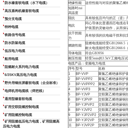
防水橡套软电缆（水下电缆）
绝缘性能
这些性能与对应的聚氯乙烯
短路时zui
高压盾构机橡套软电缆
高温度
阻抗
具有较低且均匀的正（逆）
预分支电缆
同心导体比普通四芯电缆在
电抗
特种电缆
护装置的灵敏动作，从而保
抗干扰能
铁路信号电缆
具有较强的抗电磁干扰和抗
力
防水防鼠电缆
阻燃电缆能经受GB12666.5
燃烧性能
耐火电缆能经受GB12666.
低压电力电缆
导体电阻
符合GB3956
耐压性能
经受5min的3.5kV工频电压
船用电缆
电缆产品：变频电力电缆
阻燃耐火系列电力电缆
序号
型号
名称
1
BP-VVP
聚氯乙烯绝缘和护
6/35KV高压电力电缆
2
BP-VVPP2
聚氯乙烯绝缘和护
野外用铜丝屏蔽软电缆（企业标准）
3
BP-VVPPP2
聚氯乙烯绝缘和护
4
BP-VVP3
聚氯乙烯绝缘和护
电焊机用电缆线（焊把线）
5
BP-YJVP
交联聚乙烯绝缘铜
通用型橡套软电缆
6
BP-YJPVP
交联聚乙烯绝缘铜
7
BP-YJPVP2
交联聚乙烯绝缘铜
矿用交联阻燃控制电缆
8
BP-YJVP2
交联聚乙烯绝缘铜
矿用阻燃控制电缆
9
BP-YJP2VP2
交联聚乙烯绝缘铜
10
BP-YJP2VP
交联聚乙烯绝缘铜
矿用阻燃低压电力电缆，矿用阻燃高
11
BP-YJVP2P
交联聚乙烯绝缘铜
压电力电缆