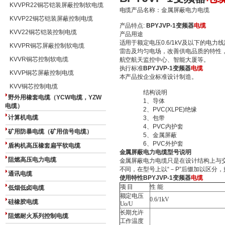
KVVPR22铜芯铠装屏蔽控制软电缆
电缆产品名称：金属屏蔽电力电缆
KVVP22铜芯铠装屏蔽控制电缆
产品特点:
BPYJVP-1变频器
电缆
KVV22铜芯铠装控制电缆
产品用途
适用于额定电压0.6/1kV及以下的电
KVVPR铜芯屏蔽控制软电缆
雷击及均匀电场，改善供电品质的特性
KVVR铜芯控制软电缆
航空航天监控中心、智能大厦等。
执行标准
BPYJVP-1变频器
电缆
KVVP铜芯屏蔽控制电缆
本产品按企业标准设计制造。
KVV铜芯控制电缆
结构说明
野外用橡套电缆（YCW电缆，YZW
1、导体
电缆）
2、PVC(XLPE)绝缘
计算机电缆
3、包带
4、PVC内护套
矿用防暴电缆（矿用信号电缆）
5、金属屏蔽
6、PVC外护套
盾构机高压橡套扁平软电缆
金属屏蔽电力电缆型号说明
阻燃高压电力电缆
金属屏蔽电力电缆只是在设计结构上与
不同，在型号上以“－P”后缀加以区分，如：V
通讯电缆
使用特性
BPYJVP-1变频器
电缆
项 目
性 能
低烟低卤电缆
额定电压
0.6/1kV
硅橡胶电缆
Uo/U
长期允许
阻燃耐火系列控制电缆
工作温度