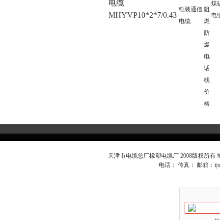
电缆
煤
铠装通信
阻
MHYVP10*2*7/0.43
电
电缆
燃
防
爆
电
话
线
价
格
天津市电缆总厂橡塑电缆厂 2008版权所有
电话： 传真： 邮箱：
t