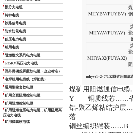
预分支电缆
煤
MHYBV(PUYBV)
钢
特种电缆
铁路信号电缆
防水防鼠电缆
MHYAV(PUYAV)
聚
低压电力电缆
船用电缆
聚
阻燃耐火系列电力电缆
MHYA32(PUYA32)
6/35KV高压电力电缆
阻
野外用铜丝屏蔽软电缆（企业标准）
mhyvr1×2×7/0.52煤矿用
电焊机用电缆线（焊把线）
通用型橡套软电缆
煤矿用阻燃通信电缆
矿用交联阻燃控制电缆
Y
铜质线芯
……
矿用阻燃控制电缆
铝
-
聚乙烯粘结护层
…
矿用阻燃低压电力电缆，矿用阻燃高
压电力电缆
落
矿用橡套软电缆
铜丝编织铠装
……B