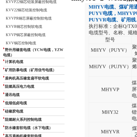
KVVP22铜芯铠装屏蔽控制电缆
MHYV
电缆、煤矿用
KVV22铜芯铠装控制电缆
PUYV
电缆，
MHYVP
KVVPR铜芯屏蔽控制软电缆
PUYVR
电缆、矿用线
执行标准：企标
Q/TX0
KVVR铜芯控制软电缆
电缆型号、名称、规
KVVP铜芯屏蔽控制电缆
型号
KVV铜芯控制电缆
聚
MHYV
（
PUYV
）
野外用橡套电缆（YCW电缆，YZW
电缆）
聚
计算机电缆
MHJYV
（
PUJYV
）
烯
矿用防暴电缆（矿用信号电缆）
盾构机高压橡套扁平软电缆
煤
阻燃高压电力电缆
屏
MHYVP
通讯电缆
电
低烟低卤电缆
煤
硅橡胶电缆
MHY32
锴
电
阻燃耐火系列控制电缆
防水橡套软电缆（水下电缆）
煤
MHYVR
高压盾构机橡套软电缆