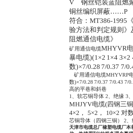
V
钢丝铠装蓝阻燃
铜丝编织屏蔽
……P
符合：
MT386-1995
验方法和判定规则》
阻燃通信电缆》
MHYVR
矿用通信电缆
暴电缆
)(1
×
2
1
×
4 3
×
2 
数
)
×
7/0.28
7/0.37 7/0
矿用通信电缆
MHYVRP
数
)
×
7/0.28
7/0.37 7/0.43 7/0
高的平巷和斜巷
1
、软芯铜导体
2
、绝缘
3
MHJYV
电缆
(
四钢三
4
×
2
，
5
×
2
，
10
×
2
对数
芯铜导体（四钢三铜）
2
、
天津市电缆总厂橡塑电缆厂本