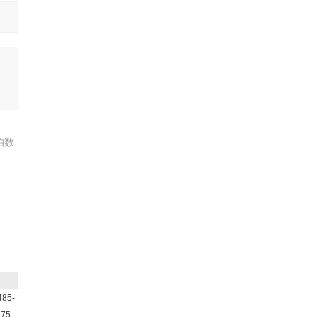
伯数
85-
.75