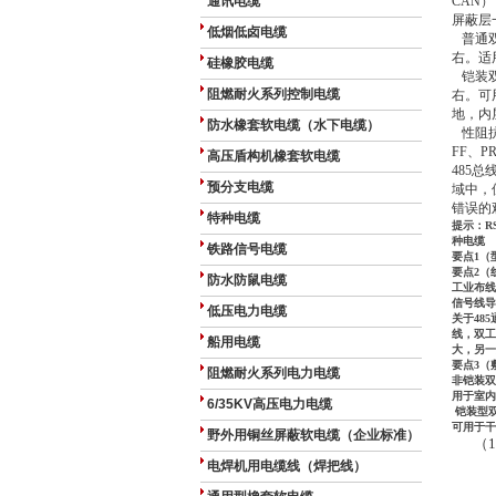
通讯电缆
CAN）
屏蔽层
低烟低卤电缆
普通双绞屏
右。适
硅橡胶电缆
铠装双绞屏
阻燃耐火系列控制电缆
右。可
地，内
防水橡套软电缆（水下电缆）
性阻抗为1
FF、P
高压盾构机橡套软电缆
485
预分支电缆
域中，
错误的
特种电缆
提示：R
种电缆
铁路信号电缆
要点1（
要点2（
防水防鼠电缆
工业布线
信号线导体
低压电力电缆
关于48
线，双工
船用电缆
大，另一
要点3
阻燃耐火系列电力电缆
非铠装双绞
用于室内
6/35KV高压电力电缆
铠装型双绞
可用于干
野外用铜丝屏蔽软电缆（企业标准）
（
电焊机用电缆线（焊把线）