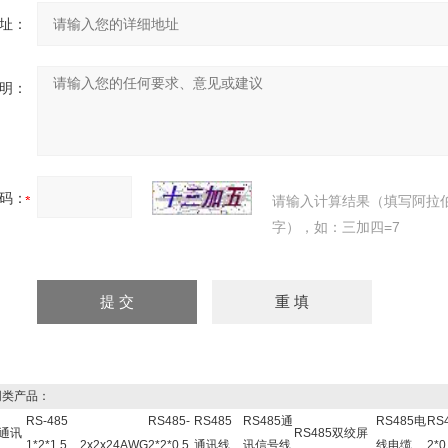
址：
明：
码：
请输入计算结果（填写阿拉
字），如：三加四=7
类产品：
RS-485
RS485-
RS485
RS485通
RS485电
RS4
5通讯
RS485
双绞屏
1*2*1.5
2x2x24AWG
2*2*0.5
通讯线
讯信号线
线电缆
2*0