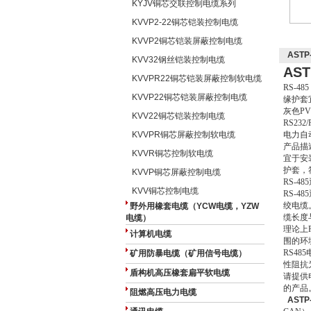
KYJV铜芯交联控制电缆系列
KVVP2-22铜芯铠装控制电缆
KVVP2铜芯铠装屏蔽控制电缆
ASTP
KVV32钢丝铠装控制电缆
AST
KVVPR22铜芯铠装屏蔽控制软电缆
RS-4
KVVP22铜芯铠装屏蔽控制电缆
缘护套
灰色P
KVV22铜芯铠装控制电缆
RS23
KVVPR铜芯屏蔽控制软电缆
电力自
产品描
KVVR铜芯控制软电缆
宜于安
护套，符
KVVP铜芯屏蔽控制电缆
RS-4
KVV铜芯控制电缆
RS-
绞电缆
野外用橡套电缆（YCW电缆，YZW
缆长度
电缆）
理论上
计算机电缆
围的环
RS48
矿用防暴电缆（矿用信号电缆）
性阻抗为
盾构机高压橡套扁平软电缆
请提供
的产品
阻燃高压电力电缆
ASTP