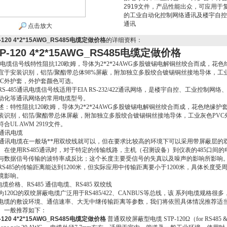
2919文件，产品性能出众，可应用于
的工业自动化控制网络通讯及楼宇自控
通讯
点击放大
-120 4*2*15AWG_RS485电缆定做价格
的详细资料：
P-120 4*2*15AWG_RS485电缆定做价格
85 电缆信号线特性阻抗120欧姆，导体为2*2*24AWG多股镀锡电解铜丝绞合而成，花色
宜于安装识别，铝箔/聚酯带总体98%屏蔽，附加独立多股绞合镀锡铜丝接地导体，工
VC外护套，外护套颜色可选。
2/RS-485通讯电缆信号线适用于EIA RS-232/422通讯网络，是楼宇自控、工业控制网络
动化等通讯网络的常用电缆型号。
述：特性阻抗120欧姆，导体为2*2*24AWG多股镀锡电解铜丝绞合而成，花色绝缘护
装识别，铝箔/聚酯带总体屏蔽，附加独立多股绞合镀锡铜丝接地导体，工业灰色PVC
合UL AWM 2919文件。
85通讯电缆
485通讯电缆在一般场**用双绞线就可以，但在要求比较高的环境下可以采用带屏蔽层的
。在使用RS485通讯时，对于特定的传输线路，主机（召测设备）到仪表的485口间的
与数据信号传输的波特率成反比；这个长度主要受信号的失真以及噪声的影响所影响
RS485的传输距离能达到1200米，但实际应用中传输距离要小于1200米，具体长度受
境影响。
5电缆价格、RS485 通信电缆、RS485 双绞线
120Ω的双绞屏蔽电缆广泛用于RS485/422、CANBUS等总线，该 系列电缆规格很多
电缆的敷设环境、通信速率、大无中继传输距离等参数，我们将依照具体情况推荐适
。一般推荐如下：
-120 4*2*15AWG_RS485电缆定做价格
普通双绞屏蔽型电缆 STP-120Ω（for RS485 