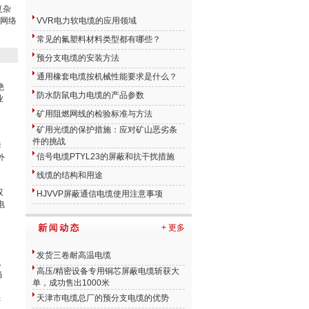
复杂
网络
VVR电力软电缆的应用领域
常见的氟塑料材料类型都有哪些？
预分支电缆的安装方法
通用橡套电缆按机械性能要求是什么？
绝
防水防鼠电力电缆的产品参数
业
矿用阻燃网线的检验标准与方法
、
矿用光缆的保护措施：应对矿山恶劣条
件的挑战
套
信号电缆PTYL23的屏蔽和抗干扰措施
外
线缆的结构和用途
双
HJVVP屏蔽通信电缆使用注意事项
电
。
周
+ 更多
发货三卷耐高温电缆
，
高压/精密设备专用铜芯屏蔽电缆斩获大
当
单，成功售出1000米
&
天津市电缆总厂的预分支电缆的优势