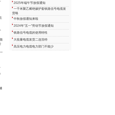
，
2025年端午节放假通知
一千米聚乙烯绝缘护套铁路信号电缆发
货咯
左
中秋放假通知来啦
2024年“五一”劳动节放假通知
于
铁路信号电缆的使用特性
领
大批量电缆发货二连浩特
些
高压电力电缆电力部门不能少
一
，
2
。适
。
！