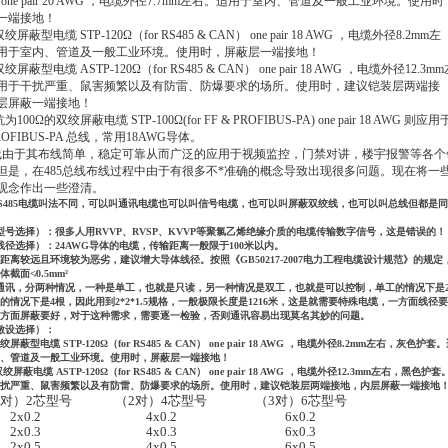
 one pair 20 AWG ，电缆外径7.7mm左右。适用于室内、管道及一般工业环境。使用时
一端接地！
蔽型电缆 STP-120Ω（for RS485 & CAN） one pair 18 AWG ，电缆外径8.2mm左
用于室内、管道及一般工业环境。使用时，屏蔽层一端接地！
蔽型电缆 ASTP-120Ω（for RS485 & CAN） one pair 18 AWG ，电缆外径12.3mm
用于干扰严重、鼠害频繁以及有防雷、防爆要求的场所。使用时，建议铠装层两端接
层屏蔽一端接地！
00Ω的双绞屏蔽电缆 STP-100Ω(for FF & PROFIBUS-PA) one pair 18 AWG 则应用
ROFIBUS-PA 总线，常用18AWG导体。
总线由于其布线简单，稳定可靠从而广泛的应用于视频监控，门禁对讲，楼宇报警等各个
但是，在485总线布线过程中由于有很多不*准确的概念导致出现很多问题。现在将一
观念作出一些澄清。
S485电缆叫法不同，可以叫通讯电缆也可以叫信号电缆，也可以叫屏蔽双绞线，也可以叫总线但都是同
型号选择）：很多人用RVVP、RVSP、KVVP等聚氯乙烯绝缘介质的电缆传输数字信号，这是错误的！
线径选择）：24AWG导体的电缆，传输距离一般限于100米以内。
距离较远且环境较为恶劣，建议增大导体线径。按照《GB50217-2007电力工程电缆设计规范》的规定
截面≮0.5mm²
5通讯，分两种情况，一种是单工，也就是只读，另一种情况是双工，也就是可以控制，单工的情况下是
的情况下是4根，因此用到2*2*1.5规格，一般极限长度是1216米，这是就需要特殊电缆，一方面线径要
方面屏蔽要好，对于这种需求，需要逐一检验，否则通讯容易出现莫名其妙的问题。
（敷设选择）：
屏蔽型电缆 STP-120Ω（for RS485 & CAN） one pair 18 AWG ，电缆外径8.2mm左右，灰色护套
、管道及一般工业环境。使用时，屏蔽层一端接地！
屏蔽电缆 ASTP-120Ω（for RS485 & CAN） one pair 18 AWG ，电缆外径12.3mm左右，黑色护套
扰严重、鼠害频繁以及有防雷、防爆要求的场所。使用时，建议铠装层两端接地，内层屏蔽一端接地
1对）2芯型号
（2对）4芯型号
（3对）6芯型号
2x0.2
4x0.2
6x0.2
2x0.3
4x0.3
6x0.3
2x0.5
4x0.5
6x0.5