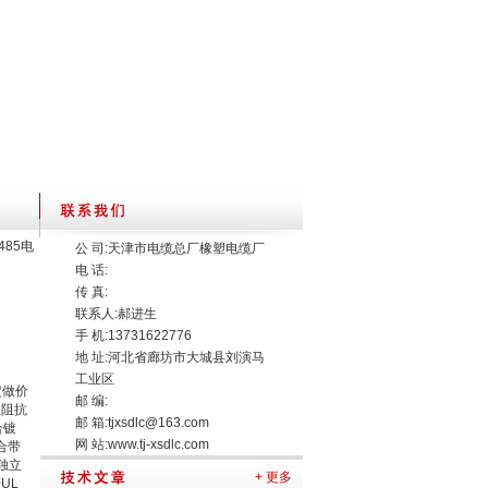
S485电
公 司:天津市电缆总厂橡塑电缆厂
电 话:
传 真:
联系人:郝进生
手 机:13731622776
地 址:河北省廊坊市大城县刘演马
工业区
缆定做价
邮 编:
性阻抗
邮 箱:
tjxsdlc@163.com
合镀
网 站:
www.tj-xsdlc.com
合带
独立
+ 更多
UL