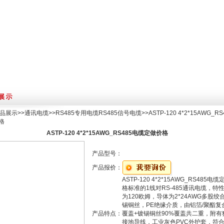
品展示
>>
通讯电缆
>>
RS485专用电缆RS485信号电缆
>>ASTP-120 4*2*15AWG_R
格
ASTP-120 4*2*15AWG_RS485电缆定做价格
产品型号：
产品报价：
ASTP-120 4*2*15AWG_RS485电
格标准的1线对RS-485通讯电缆，特
为120欧姆，导体为2*24AWG多股绞
锡铜丝，PE绝缘介质，由铝箔/聚酯复
产品特点：
覆盖+镀锡铜丝90%覆盖共二重，附有
接地导线，工业灰色PVC外护套，符合