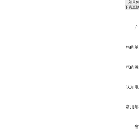
如果你
下表直
产
您的单
您的姓
联系电
常用邮
省