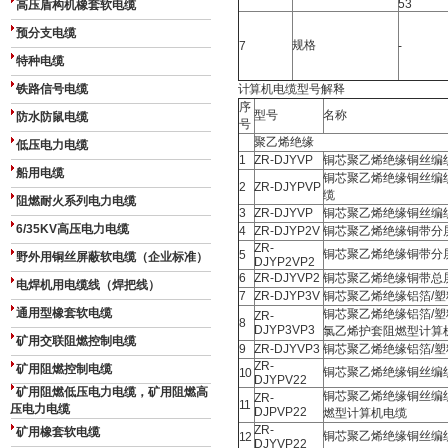
53
高压盾构机橡套软电缆
预分支电缆
规格
7
-
特种电缆
铁路信号电缆
计算机电缆型号解释
序
型号
名称
防水防鼠电缆
号
聚乙烯绝缘
低压电力电缆
1
ZR-DJYVP
铜芯聚乙烯绝缘铜丝编
船用电缆
铜芯聚乙烯绝缘铜丝编
2
ZR-DJYPVP
缆
阻燃耐火系列电力电缆
3
ZR-DJYVP
铜芯聚乙烯绝缘铜丝编
6/35KV高压电力电缆
4
ZR-DJYP2V
铜芯聚乙烯绝缘铜带分
ZR-
铜芯聚乙烯绝缘铜带分
5
野外用铜丝屏蔽软电缆（企业标准）
DJYP2VP2
6
ZR-DJYVP2
铜芯聚乙烯绝缘铜带总
电焊机用电缆线（焊把线）
7
ZR-DJYP3V
铜芯聚乙烯绝缘铝箔/
通用型橡套软电缆
铜芯聚乙烯绝缘铝箔/
ZR-
8
DJYP3VP3
氯乙烯护套阻燃型计算
矿用交联阻燃控制电缆
9
ZR-DJYVP3
铜芯聚乙烯绝缘铝箔/
ZR-
矿用阻燃控制电缆
铜芯聚乙烯绝缘铜丝编
10
DJYPV22
矿用阻燃低压电力电缆，矿用阻燃高
铜芯聚乙烯绝缘铜丝编
ZR-
11
压电力电缆
DJPVP22
燃型计算机电缆
ZR-
矿用橡套软电缆
铜芯聚乙烯绝缘铜丝编
12
DJYVP22