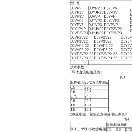
型 号
DJVPV
DJYPV
DJYJPV
DJYP2V
DJYJP2V
DJVP3V
DJYP3V
DJVVP
DJYVP
DJVVP2
DJYVP2
DJYJVP2
DJYPV3
DJYVP3
DJVPVP
DJYJPVP
DJYJVP2
DJYP2VP2
DJVP3VP3
DJYJVP3
DJYP3VP3
DJVP2V22
DJYP2V22
DJYJP
DJVP3V22
DJYP3V22
DJYJP
DJVVP2-22
DJYVP2-22
DJYJV
DJVVP3-22
DJYVP3-22
DJYJV
DJYP2VP2-22
DJYP2VP2-22
DJYJP
DJYP3VP3-22
DJYP3VP3-22
DJYJP
技术参数：
1导体直流电阻见表3
表3
标称截面
20℃直流电阻≤
0.5
39.0
0.6
28.5
0.75
24.5
0.8
22.6
1.0
18.1
1.5
12.1
2绝缘电阻：聚氯乙烯绝缘电阻见表4
表4
导体标称截面
70℃、95℃小绝缘电阻
0.5
0.6
0.7