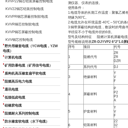
KVVP22铜芯铠装屏蔽控制电缆
测仪器、仪表的连接。
使用条件：
KVV22铜芯铠装控制电缆
1.电缆导体的长期工作温度：聚氯乙烯有
KVVPR铜芯屏蔽控制软电缆
绝缘为90℃。
2.电缆允许在环境温度-40℃～50℃
KVVR铜芯控制软电缆
3.铜带屏蔽结构的电缆，敷设时的弯曲
KVVP铜芯屏蔽控制电缆
半径应不小于电缆外径的6倍。
型号及结构特征 阻燃计算机屏蔽电缆
KVV铜芯控制电缆
型号规格说明表
ZR-DJYVP2 6*2*1
野外用橡套电缆（YCW电缆，YZW
序号
项目
代号
电缆）
ZR
1
阻燃代号
ZR
计算机电缆
DZR
矿用防暴电缆（矿用信号电缆）
2
系列代号
DJ
Y
盾构机高压橡套扁平软电缆
3
绝缘材料
V
F
阻燃高压电力电缆
P
通讯电缆
P2
屏蔽材料
4
P3
低烟低卤电缆
A
硅橡胶电缆
Y
5
护套材料
V
阻燃耐火系列控制电缆
F
22
防水橡套软电缆（水下电缆）
铠装材料
6
32