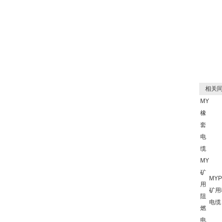
相关同
MY
橡
套
电
缆
MY
矿
MYP
用
矿用
阻
电缆
燃
电