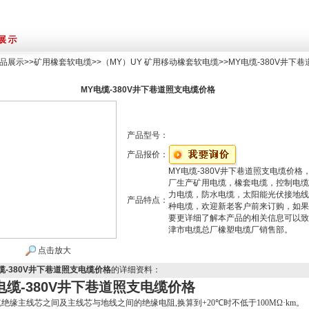
品展示
>>
矿用橡套软电缆
>>
（MY）UY 矿用移动橡套软电缆
>>MY电缆-380V井下
MY电缆-380V井下巷道照支电缆价格
产品型号：
产品报价：
MY电缆-380V井下巷道照支电缆价格
厂生产矿用电缆，橡套电缆，控制电缆
力电缆，防水电缆，太阳能光伏接地线
产品特点：
种电缆，欢迎新老客户前来订购，如果
要更详细了解本产品的相关信息可以致
津市电缆总厂橡塑电缆厂销售部。
点击放大
缆-380V井下巷道照支电缆价格
的详细资料：
电缆-380V井下巷道照支电缆价格
缆绝缘主线芯之间及主线芯与地线之间的绝缘电阻,换算到+20
℃
时不低于100MΩ·km。