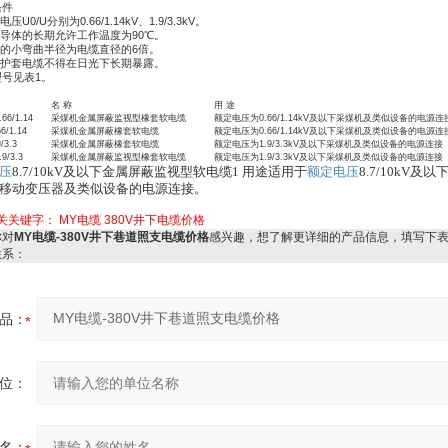
条件
电压U0/U分别为0.66/1.14kV、1.9/3.3kV。
电缆导体的长期允许工作温度为90℃。
电缆的小弯曲半径为电缆直径的6倍。
黄色护套电缆不得在日光下长期暴露。
型号见表1。
名 称
用 途
66/1.14
采煤机金属屏蔽监视型橡套软电缆
额定电压为0.66/1.14kV及以下采煤机及类似设备的电源连
6/1.14
采煤机金属屏蔽橡套软电缆
额定电压为0.66/1.14kV及以下采煤机及类似设备的电源连
/3.3
采煤机金属屏蔽橡套软电缆
额定电压为1.9/3.3kV及以下采煤机及类似设备的电源连接
9/3.3
采煤机金属屏蔽监视型橡套软电缆
额定电压为1.9/3.3kV及以下采煤机及类似设备的电源连接
压
8.7/10kV及以下金属屏蔽监视型软电缆1 用途适用于
额定电压
8.7/10kV及以
移动变压器及类似设备的电源连接。
关关键字：
MY电缆
380V井下电缆价格
对
MY电缆-380V井下巷道照支电缆价格
感兴趣，想了解更详细的产品信息，填写下
联系：
品：
位：
名：