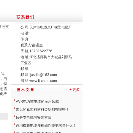
巷道照支
公 司:天津市电缆总厂橡塑电缆厂
电 话:
传 真:
联系人:郝进生
手 机:13731622776
地 址:河北省廊坊市大城县刘演马
工业区
邮 编:
，我
邮 箱:
tjxsdlc@163.com
，电
网 站:
www.tj-xsdlc.com
，特
您需
+ 更多
电天
VVR电力软电缆的应用领域
常见的氟塑料材料类型都有哪些？
预分支电缆的安装方法
通用橡套电缆按机械性能要求是什么？