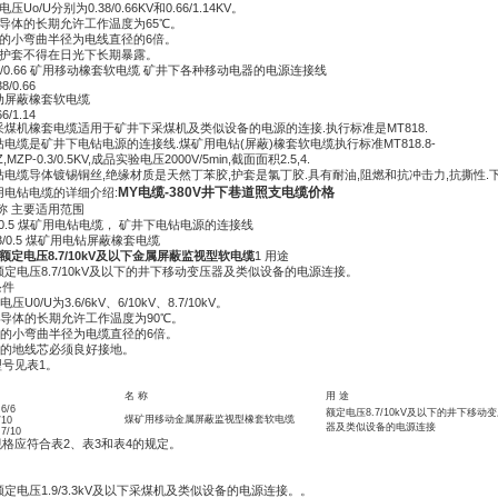
压Uo/U分别为0.38/0.66KV和0.66/1.14KV。
缆导体的长期允许工作温度为65℃。
缆的小弯曲半径为电线直径的6倍。
色护套不得在日光下长期暴露。
.38/0.66 矿用移动橡套软电缆 矿井下各种移动电器的电源连接线
8/0.66
动屏蔽橡套软电缆
6/1.14
煤机橡套电缆适用于矿井下采煤机及类似设备的电源的连接.执行标准是MT818.
电缆是矿井下电钻电源的连接线.煤矿用电钻(屏蔽)橡套软电缆执行标准MT818.8-
Z,MZP-0.3/0.5KV,成品实验电压2000V/5min,截面面积2.5,4.
电缆导体镀锡铜丝,绝缘材质是天然丁苯胶,护套是氯丁胶.具有耐油,阻燃和抗冲击力,抗撕性.
MY电缆-380V井下巷道照支电缆价格
用电钻电缆的详细介绍:
称 主要适用范围
.3/0.5 煤矿用电钻电缆， 矿井下电钻电源的连接线
.3/0.5 煤矿用电钻屏蔽橡套电缆
J 额定电压8.7/10kV及以下金属屏蔽监视型软电缆
1 用途
定电压8.7/10kV及以下的井下移动变压器及类似设备的电源连接。
条件
电压U0/U为3.6/6kV、6/10kV、8.7/10kV。
电缆导体的长期允许工作温度为90℃。
电缆的小弯曲半径为电缆直径的6倍。
电缆的地线芯必须良好接地。
型号见表1。
名 称
用 途
6/6
额定电压8.7/10kV及以下的井下移动
煤矿用移动金属屏蔽监视型橡套软电缆
/10
器及类似设备的电源连接
7/10
规格应符合表2、表3和表4的规定。
定电压1.9/3.3kV及以下采煤机及类似设备的电源连接。。