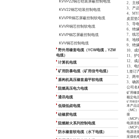
KVVP22铜芯铠装屏蔽控制电缆
2、主
3、产品
KVV22铜芯铠装控制电缆
4、M
KVVPR铜芯屏蔽控制软电缆
皮层垫
5、导电
KVVR铜芯控制软电缆
6、绝缘
7、线
KVVP铜芯屏蔽控制电缆
8、地
KVV铜芯控制电缆
9、绝
野外用橡套电缆（YCW电缆，YZW
10、
电缆）
11、护
12、成
计算机电缆
13、
矿用防暴电缆（矿用信号电缆）
1,签
2、两
盾构机高压橡套扁平软电缆
3、确
公司名
阻燃高压电力电缆
矿用橡
通讯电缆
额定电压0
矿用橡套
低烟低卤电缆
本产品适
（MC）
硅橡胶电缆
接
（MCP
阻燃耐火系列控制电缆
电源连
（MCP
防水橡套软电缆（水下电缆）
电源连
采煤机