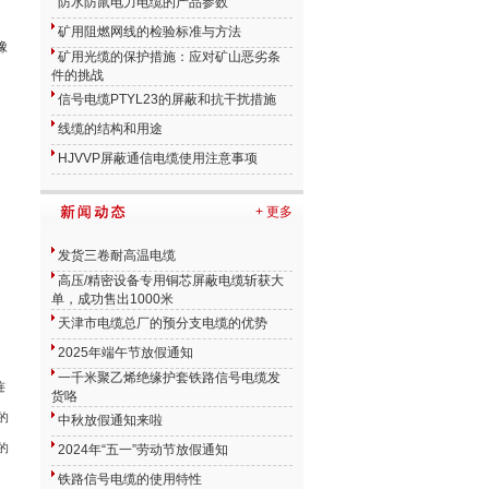
防水防鼠电力电缆的产品参数
矿用阻燃网线的检验标准与方法
橡
矿用光缆的保护措施：应对矿山恶劣条
件的挑战
信号电缆PTYL23的屏蔽和抗干扰措施
线缆的结构和用途
HJVVP屏蔽通信电缆使用注意事项
+ 更多
发货三卷耐高温电缆
高压/精密设备专用铜芯屏蔽电缆斩获大
单，成功售出1000米
天津市电缆总厂的预分支电缆的优势
2025年端午节放假通知
一千米聚乙烯绝缘护套铁路信号电缆发
连
货咯
的
中秋放假通知来啦
的
2024年“五一”劳动节放假通知
铁路信号电缆的使用特性