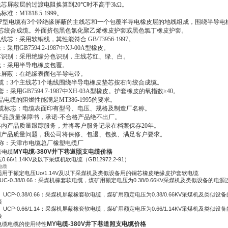
线芯屏蔽层的过渡电阻换算到20
℃
时不高于3kΩ。
标准：MT818.5-1999。
YP型电缆有3个带绝缘屏蔽的主线芯和一个包覆半导电橡皮层的地线组成，围绕半导电
芯绞合成缆。外面挤包黑色氯化聚乙烯橡皮护套或黑色氯丁橡皮护套。
线芯：采用软铜线，其性能符合 GB/T3956-1997。
：采用GB7594.2-1987中XJ-00A型橡皮。
芯识别：采用绝缘分色识别，主线芯红、绿、白。
线：采用半导电橡皮包覆。
缘屏蔽：在绝缘表面包半导电带。
成缆：3个主线芯1个地线围绕半导电橡皮垫芯按右向绞合成缆。
套：采用GB7594.7-1987中XH-03A型橡皮。护套橡皮的氧指数≥40。
品电缆的阻燃性能满足MT386-1995的要求。
电缆标志：电缆表面印有型号、电压、规格及制造厂名称。
订产品质量保障书，承诺-不合格产品绝不出厂。
年内产品质量跟踪服务，并将客户服务记录在档案保存20年。
因产品质量问题，我公司将保修、包退、包换、满足客户要求。
称：天津市电缆总厂橡塑电缆厂
MY电缆-380V井下巷道照支电缆价格
套电缆
.66/1.14KV及以下采煤机软电缆（GB12972.2-91）
电缆
用于额定电压Uo/1.14V及以下采煤机及类似设备用的铜芯橡皮绝缘皮护套软电缆
UC-0.38/0.66：采煤机橡套软电缆，煤矿用额定电压为0.38/0.66KV采煤机及类似设备的电源
）UCP-0.38/0.66：采煤机屏蔽橡套软电缆，煤矿用额定电压为0.38/0.66KV采煤机及类似设备
接
）UCP-0.66/1.14：采煤机屏蔽橡套软电缆，煤矿用额定电压为0.66/1.14KV采煤机及类似设备
接
MY电缆-380V井下巷道照支电缆价格
电缆电缆的使用特性