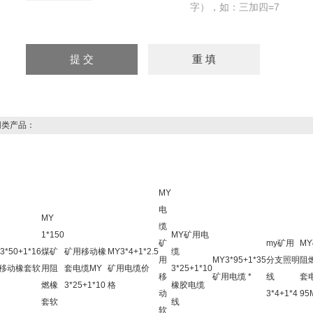
字），如：三加四=7
类产品：
MY
电
MY
缆
1*150
MY矿用电
矿
my矿用
M
3*50+1*16
煤矿
矿用移动橡
MY3*4+1*2.5
缆
用
MY3*95+1*35
分支照明
阻
移动橡套软
用阻
套电缆MY
矿用电缆价
3*25+1*10
移
矿用电缆 *
线
套
燃橡
3*25+1*10
格
橡胶电缆
动
3*4+1*4
95
套软
线
软