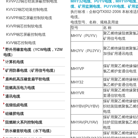
KVVP22铜芯铠装屏蔽控制电缆
MHY32电缆、PUYV电缆，MHYVP电
缆、矿用监测电缆、PUYVR电缆、矿用
KVV22铜芯铠装控制电缆
执行标准：企标Q/TX002-2006 本
电缆。
KVVPR铜芯屏蔽控制软电缆
电缆型号、名称、规格及用途
KVVR铜芯控制软电缆
型号
名 称
聚乙烯绝缘阻燃聚氯
KVVP铜芯屏蔽控制电缆
MHYV（PUYV）
矿用信号电缆
KVV铜芯控制电缆
聚乙烯绝缘阻燃聚氯
野外用橡套电缆（YCW电缆，YZW
MHJYV（PUJYV）
加强矿用通讯电缆
电缆）
计算机电缆
煤矿用聚乙烯绝缘编
MHYVP
矿用防暴电缆（矿用信号电缆）
氯乙烯护套通信电缆
盾构机高压橡套扁平软电缆
煤矿用聚乙烯绝缘钢
MHY32
氯乙烯护套通信电缆
阻燃高压电力电缆
煤矿用聚乙烯绝缘聚
MHYVR
套通信软电缆
通讯电缆
煤矿用聚乙烯绝缘镀
低烟低卤电缆
MHYBV(PUYBV)
织铠装阻燃聚氯乙烯
电缆
硅橡胶电缆
煤矿用聚乙烯绝缘铝
阻燃耐火系列控制电缆
MHYAV(PUYAV)
结护层阻燃聚氯乙烯
电缆
防水橡套软电缆（水下电缆）
煤矿用聚乙烯绝缘铝