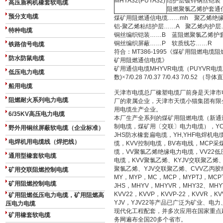
MHYA32(PUYA32)
结护层镀锌钢丝铠装
高压盾构机橡套软电缆
阻燃聚氯乙烯护套通
预分支电缆
煤矿用阻燃通信电缆……mh 聚乙烯
铝-聚乙烯粘结护层……A 聚乙烯内护层
特种电缆
铜丝编织铠装……B 蓝阻燃聚氯乙烯护
铜丝编织屏蔽……P 软质线芯……R
铁路信号电缆
符合：MT386-1995《煤矿用阻燃电缆阻燃
防水防鼠电缆
矿用阻燃通信电缆》
矿用通信电缆MHYVR电缆（PUYVR电缆
低压电力电缆
数)
×
7/0.28
7/0.37 7/0.43 7/0.52 （导
船用电缆
天津市电缆总厂橡塑电缆厂前身是天津市电
阻燃耐火系列电力电缆
厂的隶属企业，天津市天缆小猫集团有限
用电缆生产企业。
6/35KV高压电力电缆
本厂生产全系列的煤矿用阻燃电缆（新通
制电缆，煤矿用〔交联〕电力电缆），YC,
野外用铜丝屏蔽软电缆（企业标准）
JHS防水橡套扁电缆，YH,YHF电焊机电
电焊机用电缆线（焊把线）
缆，KVV控制电缆，BV布电线，MCP
缆，VV聚氯乙烯绝缘电力电缆，VV22
通用型橡套软电缆
电缆，KVV聚氯乙烯、KYJV交联聚乙烯
聚氯乙烯、YJV交联聚乙烯、CVV乙丙
矿用交联阻燃控制电缆
MY，MYP，MC，MCP，MYPTJ，MCP
矿用阻燃控制电缆
JHS，MHYV，MHYVR，MHY32、MHYV
KVV22，KVVP，KVVP-22，KVVR，KV
矿用阻燃低压电力电缆，矿用阻燃高
YJV，YJV22等产品已广泛为矿业、
压电力电缆
现代化工程配套，并多次应用在国家重点
矿用橡套软电缆
务网遍布全国20多个省市。