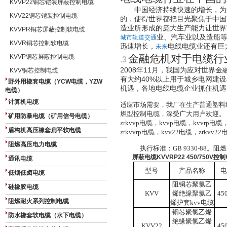
KVVP22铜芯铠装屏蔽控制电缆
中国经济持续快速的增长，为线
KVV22铜芯铠装控制电缆
的，使得世界都把目光聚焦于中国
造业所形成的庞大生产能力让世界
KVVPR铜芯屏蔽控制软电缆
业、汽车业以及造船
城市轨道交通
KVVR铜芯控制软电缆
迅速增长，
电线电缆业还有巨
未来
金融危机对于电缆行
KVVP铜芯屏蔽控制电缆
.3
2008年11月，我国为应对世界
KVV铜芯控制电缆
有大约40%以上用于城乡电网建
野外用橡套电缆（YCW电缆，YZW
机遇，各地电线电缆企业抓住机遇
电缆）
计算机电缆
适应市场需要，我厂在生产普通塑料
燃型
控制电缆
，深受广大用户欢迎。 控
矿用防暴电缆（矿用信号电缆）
zrkvvp电缆，kvvp电缆，kvvrp电缆
盾构机高压橡套扁平软电缆
zrkvvrp电缆，kvv22电缆，zrkvv2
阻燃高压电力电缆
执行标准：GB 9330-88。阻燃
屏蔽电缆KVVRP22 450/750V控
通讯电缆
型号
产品名称
电
低烟低卤电缆
阻铜芯聚氯乙
硅橡胶电缆
KVV
烯绝缘聚氯乙
45
阻燃耐火系列控制电缆
烯护套kvv
电缆
铜芯聚氯乙烯
防水橡套软电缆（水下电缆）
绝缘聚氯乙烯
KVV22
45