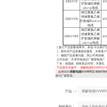
ZRKVVP
45
护套编织屏蔽
zrkvvp
电缆
铜芯聚氯乙烯
绝缘聚氯乙烯
ZRKVVR
45
护套编织zrkvvr
电缆
铜芯聚氯乙烯
绝缘聚氯乙烯
ZRKVVRP
45
护套编织屏蔽
zrkvvrp
电缆
1,签订产品质量保障书，承诺-不合格
2、两年内产品质量跟踪服务，并将客户
3、确因产品质量问题，我公司将保修
公司名称：天津市电缆总厂橡塑电缆
厂长：郝国政 销售部总经理：
辛爱红
产品相关关键字：
屏蔽电缆KVVRP22
如果你对
屏蔽电缆KVVRP22 450/75
接与厂家联系：
产品：
您的单位：