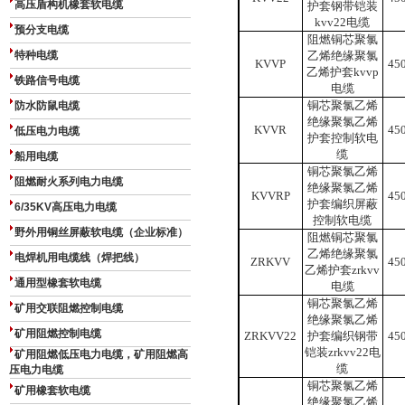
高压盾构机橡套软电缆
护套钢带铠装
kvv
22电缆
预分支电缆
阻燃铜芯聚氯
特种电缆
乙烯绝缘聚氯
KVVP
45
乙烯护套kvvp
铁路信号电缆
电缆
铜芯聚氯乙烯
防水防鼠电缆
绝缘聚氯乙烯
KVVR
45
低压电力电缆
护套
控制软电
缆
船用电缆
铜芯聚氯乙烯
阻燃耐火系列电力电缆
绝缘聚氯乙烯
KVVRP
45
护套编织屏蔽
6/35KV高压电力电缆
控制软电缆
野外用铜丝屏蔽软电缆（企业标准）
阻燃铜芯聚氯
乙烯绝缘聚氯
电焊机用电缆线（焊把线）
ZRKVV
45
乙烯护套
zrkvv
通用型橡套软电缆
电缆
铜芯聚氯乙烯
矿用交联阻燃控制电缆
绝缘聚氯乙烯
矿用阻燃控制电缆
ZRKVV22
护套编织钢带
45
铠装zrkvv
22电
矿用阻燃低压电力电缆，矿用阻燃高
缆
压电力电缆
铜芯聚氯乙烯
矿用橡套软电缆
绝缘聚氯乙烯