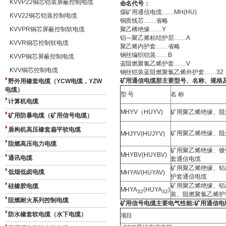
KVVP22铜芯铠装屏蔽控制电缆
命名代号：
煤矿用通信电缆……MH(HU)
KVV22铜芯铠装控制电缆
铜质线芯……省略
KVVPR铜芯屏蔽控制软电缆
聚乙稀绝缘……Y
铝—聚乙烯粘结护层……A
KVVR铜芯控制软电缆
聚乙烯内护套……省略
钢丝编织铠装……B
KVVP铜芯屏蔽控制电缆
蓝阻燃聚氯乙烯护套……V
KVV铜芯控制电缆
钢丝铠装蓝阻燃聚氯乙烯外护套……32
矿用通信电缆那主要型号、名称、规格及其用途
野外用橡套电缆（YCW电缆，YZW
电缆）
型 号
名 称
计算机电缆
MHYV（HUYV)
矿用聚乙烯绝缘、阻
矿用防暴电缆（矿用信号电缆）
盾构机高压橡套扁平软电缆
矿用聚乙烯绝缘、阻
MHJYV(HUJYV)
阻燃高压电力电缆
矿用聚乙烯绝缘、镀
MHYBV(HUYBV)
通讯电缆
套通信电缆
矿用聚乙烯绝缘、铝
低烟低卤电缆
MHYAV(HUYAV)
护套通信电缆
矿用聚乙烯绝缘、铝
硅橡胶电缆
MHYA
(HUYA
)
32
32
装、阻燃聚氯乙烯护
阻燃耐火系列控制电缆
矿用信号电缆主要电气性能:矿用通信电缆 MH
防水橡套软电缆（水下电缆）
项目