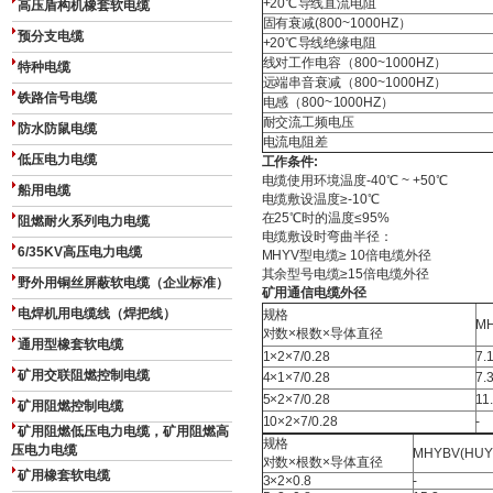
+20℃导线直流电阻
高压盾构机橡套软电缆
固有衰减(800~1000HZ）
预分支电缆
+20℃导线绝缘电阻
线对工作电容（800~1000HZ）
特种电缆
远端串音衰减（800~1000HZ）
铁路信号电缆
电感（800~1000HZ）
耐交流工频电压
防水防鼠电缆
电流电阻差
低压电力电缆
工作条件:
电缆使用环境温度-40℃ ~ +50℃
船用电缆
电缆敷设温度≥-10℃
在25℃时的温度≤95%
阻燃耐火系列电力电缆
电缆敷设时弯曲半径：
6/35KV高压电力电缆
MHYV型电缆≥ 10倍电缆外径
其余型号电缆≥15倍电缆外径
野外用铜丝屏蔽软电缆（企业标准）
矿用通信电缆外径
电焊机用电缆线（焊把线）
规格
MH
对数×根数×导体直径
通用型橡套软电缆
1×2×7/0.28
7.
矿用交联阻燃控制电缆
4×1×7/0.28
7.
5×2×7/0.28
11
矿用阻燃控制电缆
10×2×7/0.28
-
矿用阻燃低压电力电缆，矿用阻燃高
规格
压电力电缆
MHYBV(HUY
对数×根数×导体直径
矿用橡套软电缆
3×2×0.8
-