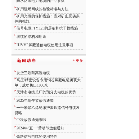
防水防鼠电力电缆的产品参数
矿用阻燃网线的检验标准与方法
矿用光缆的保护措施：应对矿山恶劣条
件的挑战
信号电缆PTYL23的屏蔽和抗干扰措施
线缆的结构和用途
HJVVP屏蔽通信电缆使用注意事项
+ 更多
发货三卷耐高温电缆
高压/精密设备专用铜芯屏蔽电缆斩获大
单，成功售出1000米
天津市电缆总厂的预分支电缆的优势
2025年端午节放假通知
一千米聚乙烯绝缘护套铁路信号电缆发
货咯
中秋放假通知来啦
2024年“五一”劳动节放假通知
铁路信号电缆的使用特性