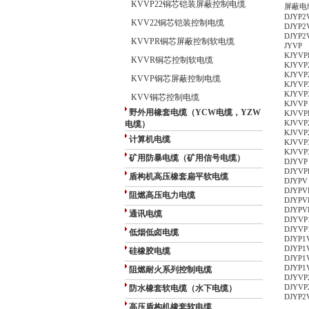
KVVP22铜芯铠装屏蔽控制电缆
屏蔽电
DJY
KVV22铜芯铠装控制电缆
DJY
DJY
KVVPR铜芯屏蔽控制软电缆
JYV
KJY
KVVR铜芯控制软电缆
KJY
KJY
KVVP铜芯屏蔽控制电缆
KJY
KJY
KVV铜芯控制电缆
KJV
野外用橡套电缆（YCW电缆，YZW
KJV
电缆）
KJV
KJV
计算机电缆
KJV
KJV
矿用防暴电缆（矿用信号电缆）
DJY
DJY
盾构机高压橡套扁平软电缆
DJY
DJY
阻燃高压电力电缆
DJY
DJY
通讯电缆
DJY
DJY
低烟低卤电缆
DJY
DJY
硅橡胶电缆
DJY
DJY
阻燃耐火系列控制电缆
DJY
防水橡套软电缆（水下电缆）
DJY
DJY
高压盾构机橡套软电缆