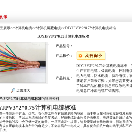
品展示
>>
计算机电缆
>>
计算机屏蔽电缆
>>DJYJPV3*2*0.75计算机电缆标准
DJYJPV3*2*0.75计算机电缆标准
产品型号：
产品报价：
DJYJPV3*2*0.75计算机电缆标准
生产矿用电缆，橡套电缆，控制电
电力电缆，防水电缆，特种电缆，
产品特点：
新老客户前来订购，如果您需要更
了解本产品的相关信息可以致电天
点击放大
电缆总厂橡塑电缆厂销售部。
PV3*2*0.75计算机电缆标准
的详细资料：
YJPV3*2*0.75计算机电缆标准
缆一般应用于矿山、煤气、石化等工程含有易爆危险的场所，由于电火花和热效应是引发易爆
的主要原因，所以从系统布线的角度考虑，屏蔽电缆是由许多分布电容、电感等元件所组成的
信号传输过程中会存储一定的能量。一旦西戎发生故障，这些能量就会释放出来，影响系统的
所以在屏蔽电缆本身所带的电荷少，不会容易产生电火花，具有优良的抗外电磁场干扰和不产
干扰。