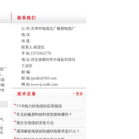
公 司:天津市电缆总厂橡塑电缆厂
电 话:
传 真:
联系人:郝进生
手 机:13731622776
地 址:河北省廊坊市大城县刘演马
工业区
，我厂
邮 编:
缆，
邮 箱:
tjxsdlc@163.com
欢迎
网 站:
www.tj-xsdlc.com
详细
津市
+ 更多
VVR电力软电缆的应用领域
常见的氟塑料材料类型都有哪些？
气
预分支电缆的安装方法
，
安
通用橡套电缆按机械性能要求是什么？
生