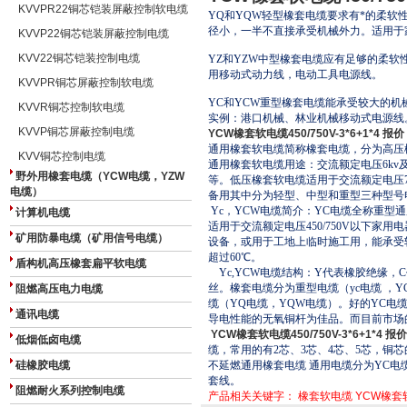
KVVPR22铜芯铠装屏蔽控制软电缆
YQ和YQW轻型橡套电缆要求有*的柔
径小，一半不直接承受机械外力。适用于
KVVP22铜芯铠装屏蔽控制电缆
KVV22铜芯铠装控制电缆
YZ和YZW中型橡套电缆应有足够的柔
用移动式动力线，电动工具电源线。
KVVPR铜芯屏蔽控制软电缆
YC和YCW重型橡套电缆能承受较大的
KVVR铜芯控制软电缆
实例：港口机械、林业机械移动式电源线
KVVP铜芯屏蔽控制电缆
YCW橡套软电缆450/750V-3*6+1*4 报价
通用橡套软电缆简称橡套电缆，分为高压橡
KVV铜芯控制电缆
通用橡套软电缆用途：交流额定电压6k
野外用橡套电缆（YCW电缆，YZW
等。低压橡套软电缆适用于交流额定电压7
电缆）
备用其中分为轻型、中型和重型三种型号
Yc，YCW电缆简介：YC电缆全称重型通
计算机电缆
适用于交流额定电压450/750V以下家
矿用防暴电缆（矿用信号电缆）
设备，或用于工地上临时施工用，能承受
超过60℃。
盾构机高压橡套扁平软电缆
Yc,YCW电缆结构：Y代表橡胶绝缘，
丝。橡套电缆分为重型电缆（yc电缆 ，Y
阻燃高压电力电缆
缆（YQ电缆，YQW电缆）。好的YC电
通讯电缆
导电性能的无氧铜杆为佳品。而目前市场
YCW橡套软电缆450/750V-3*6+1*4 报价
低烟低卤电缆
缆，常用的有2芯、3芯、4芯、5芯，铜芯
硅橡胶电缆
不延燃通用橡套电缆 通用电缆分为YC电缆
套线。
阻燃耐火系列控制电缆
产品相关关键字：
橡套软电缆
YCW橡套