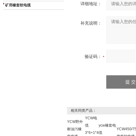
详细地址：
矿用橡套软电缆
补充说明：
验证码：
相关同类产品：
YCW电
YCW野外
缆
ycw橡套电
耐油污橡
YCW450/7
3*6+1*4
缆