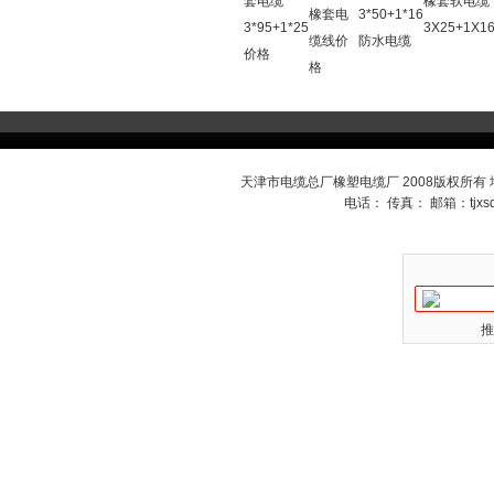
套电缆
橡套软电缆
橡套电
3*50+1*16
3*95+1*25
3X25+1X1
缆线价
防水电缆
价格
格
天津市电缆总厂橡塑电缆厂 2008版权所有
电话： 传真： 邮箱：
tjx
推