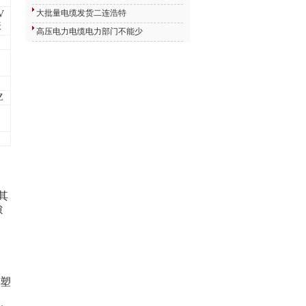
大批量电缆发货二连浩特
V
表
高压电力电缆电力部门不能少
Z
其
隙
涂塑