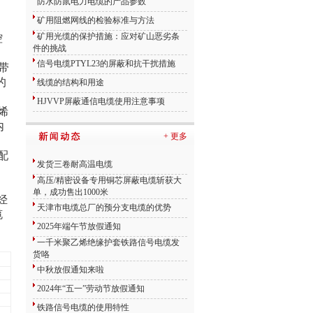
防水防鼠电力电缆的产品参数
矿用阻燃网线的检验标准与方法
矿用光缆的保护措施：应对矿山恶劣条
控
件的挑战
信号电缆PTYL23的屏蔽和抗干扰措施
铝带
的
线缆的结构和用途
HJVVP屏蔽通信电缆使用注意事项
聚烯
内
+ 更多
配
发货三卷耐高温电缆
高压/精密设备专用铜芯屏蔽电缆斩获大
单，成功售出1000米
烃
天津市电缆总厂的预分支电缆的优势
缆
2025年端午节放假通知
一千米聚乙烯绝缘护套铁路信号电缆发
货咯
中秋放假通知来啦
2024年“五一”劳动节放假通知
铁路信号电缆的使用特性