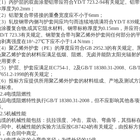
（1）内护层的双面涂塑铝带应符合YD/T 723.2-94有关规定。铝
称厚度为0.2mm；
（2）铝塑复合带搭接的重叠宽度应不小于6mm；
（3）轧纹钢带内侧与护套间应均匀而连续地填满符合YD/T 839
的涂覆复合物,或其它阻水材料。钢带标称厚度为0.15mm，并应符
YD/T 723.3有关规定。钢塑复合带与聚乙烯外护套间任何部分的
剥离强度在18^-27℃下应不小于1.4 N/mm；
（4）聚乙烯外护套（PE）的厚度应符合GB 2952.3的有关规定。
色聚乙烯护套的材料应满足低烟、阻燃、无卤并能防太阳光辐射
使用要求；
5）护层、护套应满足IEC754-1、2及GB/T 18380.31-2008、GB/
7651.2-1998的有关规定；
（6）投标方应提供所用聚乙烯外护套的材料组成、产地及测试方
和标准。
.2.4电缆阻燃性
成品电缆阻燃特性执行GB/T 18380.31-2008，但不应影响其他各
标。
.2.5机械性能
电缆的机械性能包括：抗拉强度、冲击、震动、弯曲等，其指标
合同中。机械性能的实验方法应按GB7424的有关规定，由投标方
出，在合同中商定。
1.2.6电缆允许的小弯曲半径：为缆外径的15倍。