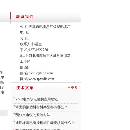
公 司:天津市电缆总厂橡塑电缆厂
电 话:
传 真:
联系人:郝进生
手 机:13731622776
地 址:河北省廊坊市大城县刘演马
工业区
邮 编:
厂生
邮 箱:
tjxsdlc@163.com
，电
网 站:
www.tj-xsdlc.com
迎新
细了
+ 更多
市电
VVR电力软电缆的应用领域
常见的氟塑料材料类型都有哪些？
预分支电缆的安装方法
通用橡套电缆按机械性能要求是什么？