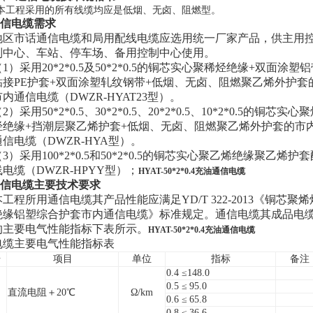
本工程采用的所有线缆均应是低烟、无卤、阻燃型。
1通信电缆需求
地区市话通信电缆和局用配线电缆应选用统一厂家产品，供主用
制中心、车站、停车场、备用控制中心使用。
（1）采用20*2*0.5及50*2*0.5的铜芯实心聚稀烃绝缘+双面涂塑
粘接PE护套+双面涂塑轧纹钢带+低烟、无卤、阻燃聚乙烯外护套
市内通信电缆（DWZR-HYAT23型）。
2）采用50*2*0.5、30*2*0.5、20*2*0.5、10*2*0.5的铜芯实心
烃绝缘+挡潮层聚乙烯护套+低烟、无卤、阻燃聚乙烯外护套的市
通信电缆（DWZR-HYA型）。
（3）采用100*2*0.5和50*2*0.5的铜芯实心聚乙烯绝缘聚乙烯护套
线电缆（DWZR-HPYY型）；
HYAT-50*2*0.4充油通信电缆
2通信电缆主要技术要求
本工程所用通信电缆其产品性能应满足YD/T 322-2013《铜芯聚烯
绝缘铝塑综合护套市内通信电缆》标准规定。通信电缆其成品电
的主要电气性能指标下表所示。
HYAT-50*2*0.4充油通信电缆
电缆主要电气性能指标表
号
项目
单位
指标
备注
0.4 ≤148.0
0.5 ≤
95.0
直流电阻
＋20℃
Ω
/km
0.6 ≤
65.8
0.8 ≤
36.6