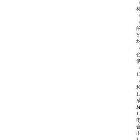
均
（
1
1
1