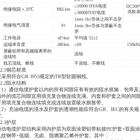
≥
10000 HYA电缆
DC500
绝缘电阻＋20℃
MΩ.km
兆欧
≥
3000HYAT电缆
1min 1kv导体之间不击穿
绝缘电气强度
kv
1min 3kv导体与屏蔽不击
穿
工作电容
nF/km
平均值 52±2
远端串音度
dB/km
≥
69
150kH
屏蔽铝带和高频隔离带的
连续
连续性
线芯混线、断线
不混线、不断线
.2.1铜芯材质
应采用符合GB 3953规定的TR型软圆铜线。
.2.2阻水结构
（1）通信电缆护套以内的所有间隙应有有效的阻水措施，包带及
内外的缆芯间隙宜用填充复合物连续充满。内套和护套之间的间
可用填充复合物连续填充或连续放置吸水膨胀带。
（2）充油电缆的浸水及护套的透潮性能应符合GB、IEC的有关规
定。
.2.3护层
通信电缆护层结构采用内护层为双面涂塑铝带粘接PE护套+双面
轧纹钢带+低烟、无卤、阻燃聚乙烯外护套。其中：