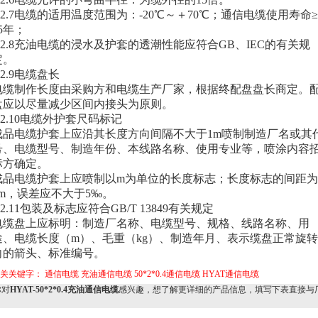
1.2.7电缆的适用温度范围为：-20℃～＋70℃；通信电缆使用寿命≥
5年；
1.2.8充油电缆的浸水及护套的透潮性能应符合GB、IEC的有关规
定。
.2.9电缆盘长
电缆制作长度由采购方和电缆生产厂家，根据终配盘盘长商定。
盘应以尽量减少区间内接头为原则。
1.2.10电缆外护套尺码标记
成品电缆护套上应沿其长度方向间隔不大于1m喷制制造厂名或其
号、电缆型号、制造年份、本线路名称、使用专业等，喷涂内容
标方确定。
成品电缆护套上应喷制以m为单位的长度标志；长度标志的间距为
1m，误差应不大于5‰。
.2.11包装及标志应符合GB/T 13849有关规定
电缆盘上应标明：制造厂名称、电缆型号、规格、线路名称、用
途、电缆长度（m）、毛重（kg）、制造年月、表示缆盘正常旋
向的箭头、标准编号。
相关关键字：
通信电缆
充油通信电缆
50*2*0.4通信电缆
HYAT通信电缆
对
HYAT-50*2*0.4充油通信电缆
感兴趣，想了解更详细的产品信息，填写下表直接与