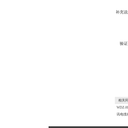
补充说
验证
相关同
WDZ-H
讯电缆