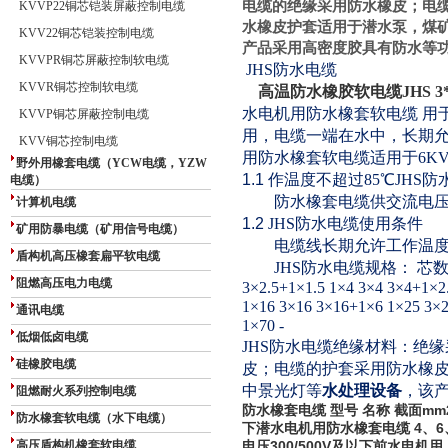
电缆的绝缘采用防水橡皮；电
KVVP22铜芯铠装屏蔽控制电缆
水橡皮护套适用于潜水泵，煤
KVV22铜芯铠装控制电缆
产品采用高密度胶具有防水等
KVVPR铜芯屏蔽控制软电缆
JHS防水电缆
KVVR铜芯控制软电缆
高温防水橡胶软电缆JHS 3*
水电机用防水橡套软电缆 用于
KVVP铜芯屏蔽控制电缆
用，电缆一端在水中，长期允
KVV铜芯控制电缆
用防水橡套软电缆适用于6K
野外用橡套电缆（YCW电缆，YZW
1.1
作温度不超过85℃JHS
电缆）
防水橡套电缆供交流电压5
计算机电缆
1.2
JHS防水电缆使用条件
矿用防暴电缆（矿用信号电缆）
电缆线长期允许工作温度
盾构机高压橡套扁平软电缆
JHS防水电缆规格： 芯数×截面
阻燃高压电力电缆
3×2.5+1×1.5 1×4 3×4 3×4+1×2
1×16 3×16 3×16+1×6 1×25 3×2
通讯电缆
1×70 -
低烟低卤电缆
JHS防水电缆绝缘材料：绝
硅橡胶电缆
皮；电缆的护套采用防水橡
水处理设备
中景光灯等
，该
阻燃耐火系列控制电缆
防水橡套电缆 型号 名称 截面mm2 
防水橡套软电缆（水下电缆）
下潜水电机用防水橡套电缆 4、6、10
高压盾构机橡套软电缆
电压300/500V及以下前水电