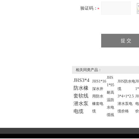
验证码：
相关同类产品：
JHS
JHS3*4
JHS1*16
JHS防水电
J
1*95
防水橡
深水井
缆
1
耐高
套软线
用防水
3*4+1*2.5
J
温防
潜水泵
橡套电
潜水泵电
电
水电
电缆
缆
缆价格
缆线