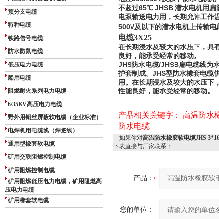
不超过65℃ JHSB 潜水电机用扁防
预分支电缆
电泵输送电力用，长期允许工作温
特种电缆
500V及以下的潜水电机上传输电
电缆3X25
铁路信号电缆
在长期浸水及较大的水压下，具
防水防鼠电缆
良好，能承受经常的移动。
低压电力电缆
JHS防水电缆/JHSB扁电缆线
护套制成。JHS型防水橡套电缆
船用电缆
用。在长期浸水及较大的水压下
阻燃耐火系列电力电缆
性能良好，能承受经常的移动。
6/35KV高压电力电缆
产品相关关键字：
高温防水
野外用铜丝屏蔽软电缆（企业标准）
防水电缆
电焊机用电缆线（焊把线）
如果你对
高温防水橡胶软电缆JHS 3*1
通用型橡套软电缆
下表直接与厂家联系：
矿用交联阻燃控制电缆
矿用阻燃控制电缆
产品：
矿用阻燃低压电力电缆，矿用阻燃高
压电力电缆
矿用橡套软电缆
您的单位：