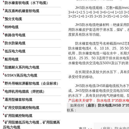
防水橡套软电缆（水下电缆）
JHS防水电缆规格：芯数×截面/mm2单芯三芯四
高压盾构机橡套软电缆
3×4+1×2.5 1×6 3×6 3×6+1×4 1×10 3×
3×25+1×6 1×35 3×35 3×35+1×6 1×50-
预分支电缆
JHS防水电缆绝缘材料：绝缘采用防
特种电缆
用防水橡皮护套适用于潜水泵，煤矿，
度胶具有防水等功能。
铁路信号电缆
防水防鼠电缆
防水橡套电缆型号名称截面mm2芯数执行
防水橡套电缆4、6、10 16、25、35 5
低压电力电缆
机用，防水橡套电缆一端在水中，长期允
缆16、25 35、50 3适用于排水前
船用电缆
水橡套电缆供交流电压500V及以下的
阻燃耐火系列电力电缆
在长期浸水及较大的水压下，具有良
6/35KV高压电力电缆
承受经常的移动。
野外用铜丝屏蔽软电缆（企业标准）
JHS防水电缆/JHSB扁电缆线为水
成。JHS型防水橡套电缆供交流电压5
电焊机用电缆线（焊把线）
的水压下，具有良好的电气绝缘性能。
通用型橡套软电缆
产品相关关键字：
防水电缆
3*35防水
如果你对
（扁形）防水电缆JHSB 3*3
矿用交联阻燃控制电缆
联系：
矿用阻燃控制电缆
矿用阻燃低压电力电缆，矿用阻燃高
压电力电缆