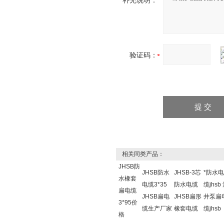
补充说明：
验证码：
相关同类产品：
JHSB防
JHSB防水
JHSB-3芯
*防水
水橡套
电缆3*35
防水电缆
缆jhsb
扁电缆
JHSB扁电
JHSB扁形
井泵扁
3*95价
缆生产厂家
橡套电缆
缆jhsb
格