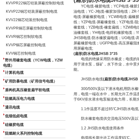
(扁形)防水电缆JHSB 3*35
KVVPR22铜芯铠装屏蔽控制软电缆
YC电缆-橡胶电缆；YCP电缆-橡胶屏
KVVP22铜芯铠装屏蔽控制电缆
油电缆；YC-J电缆-橡胶加强电缆；ZR
电缆-屏蔽橡胶电缆；YCWB电缆-扁橡胶
KVV22铜芯铠装控制电缆
线；YZP电缆-屏蔽橡套线；YZF电缆-
橡套线；YZB电缆-橡套扁线；YZWB电
KVVPR铜芯屏蔽控制软电缆
油橡套线；YH电缆-电焊机橡胶电缆；Y
KVVR铜芯控制软电缆
JHSB电缆-防水橡胶扁电缆；UG电缆-高
屏蔽橡胶电缆；UGFP电缆-高压屏蔽阻燃
KVVP铜芯屏蔽控制电缆
用屏蔽电缆;
KVV铜芯控制电缆
(扁形)防水电缆JHSB 3*35
电缆的绝缘采用防水橡皮；电缆的填
野外用橡套电缆（YCW电缆，YZW
用于潜水泵，煤矿，水下作业，水中景
电缆）
能。
计算机电缆
JHS防水电缆
(扁形)防水电缆JHSB 
矿用防暴电缆（矿用信号电缆）
300/500V及以下潜水电机用防水橡
盾构机高压橡套扁平软电缆
用，电缆一端在水中，长期允许工作温度不
阻燃高压电力电缆
于6KV排水潜水电泵输送电力用，长期
通讯电缆
1.1作温度不超过85℃JHS防水电
低烟低卤电缆
防水橡套电缆供交流电压500V及以
硅橡胶电缆
1.2 JHS防水电缆使用条件
阻燃耐火系列控制电缆
电缆线长期允许工作温度65℃。