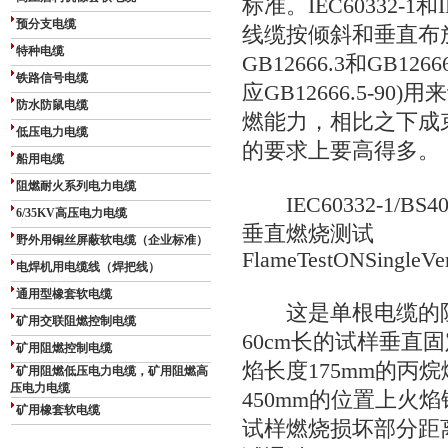
标准。IEC60332-1
预分支电缆
线缆按倾斜和垂直布
特种电缆
GB12666.3和GB126
铁路信号电缆
应GB12666.5-9
防水防鼠电缆
燃能力，相比之下成
低压电力电缆
的要求上要高得多。
船用电缆
阻燃耐火系列电力电缆
IEC60332-1/B
6/35KV高压电力电缆
垂直燃烧测试
野外用铜丝屏蔽软电缆（企业标准）
FlameTestONSingleVert
电焊机用电缆线（焊把线）
通用型橡套软电缆
这是单根电缆的阻
矿用交联阻燃控制电缆
60cm长的试样垂直
矿用阻燃控制电缆
焰长度175mm的丙
矿用阻燃低压电力电缆，矿用阻燃高
压电力电缆
450mm的位置上火
矿用橡套软电缆
试样燃烧损坏部分距