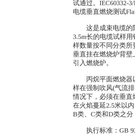
试通过。IEC60332-
电缆垂直燃烧测试FlameTes
这是成束电缆的阻
3.5m长的电缆试样
样数量按不同分类所
垂直挂在燃烧炉背壁
引入燃烧炉。
丙烷平面燃烧器以7
样在强制吹风(气流排放
情况下，必须在垂直
在火焰蔓延2.5米以内
B类、C类和D类之
执行标准：GB 933