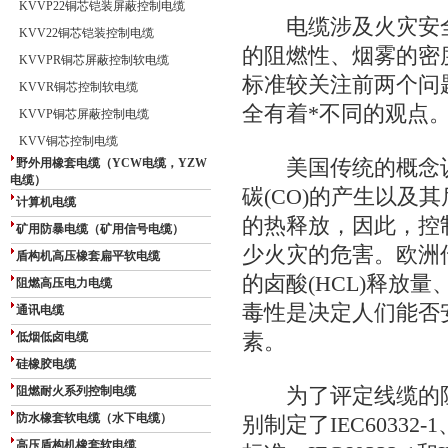
KVVP22铜芯铠装屏蔽控制电缆
电缆涉及火灾安全
KVV22铜芯铠装控制电缆
的阻燃性、烟雾的密
KVVPR铜芯屏蔽控制软电缆
标准较关注前两个问
KVVR铜芯控制软电缆
全有着*不同的观点
KVVP铜芯屏蔽控制电缆
KVV铜芯控制电缆
野外用橡套电缆（YCW电缆，YZW
美国传统的概念认
电缆）
碳(CO)的产生以及
计算机电缆
的热释放，因此，控
矿用防暴电缆（矿用信号电缆）
少火灾的危害。欧洲
盾构机高压橡套扁平软电缆
的卤酸(HCL)释放
阻燃高压电力电缆
毒性是决定人们能否
通讯电缆
低烟低卤电缆
素。
硅橡胶电缆
阻燃耐火系列控制电缆
为了评定线缆的阻
防水橡套软电缆（水下电缆）
别制定了IEC60332-1、
高压盾构机橡套软电缆