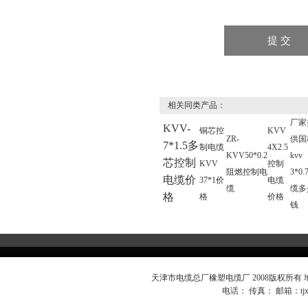
相关同类产品：
厂家
KVV-
铜芯控
KVV
ZR-
供国
7*1.5多
制电缆
4X2.5
KVV50*0.2
kvv
芯控制
KVV
控制
阻燃控制电
3*0
电缆价
37*1价
电缆
缆
缆多
格
格
价格
钱
天津市电缆总厂橡塑电缆厂 2008版权所有
电话： 传真： 邮箱：
t