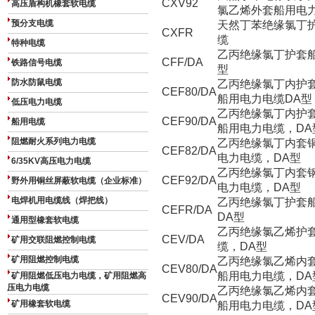
CXV92
高压盾构机橡套软电缆
氯乙烯外套船用电
预分支电缆
天然丁苯绝缘氯丁
CXFR
缆
特种电缆
乙丙绝缘氯丁护套船
CFF/DA
铁路信号电缆
型
防水防鼠电缆
乙丙绝缘氯丁内护
CEF80/DA
船用电力电缆DA型
低压电力电缆
乙丙绝缘氯丁内护
CEF90/DA
船用电缆
船用电力电缆，DA
阻燃耐火系列电力电缆
乙丙绝缘氯丁内套
CEF82/DA
电力电缆，DA型
6/35KV高压电力电缆
乙丙绝缘氯丁内套
CEF92/DA
野外用铜丝屏蔽软电缆（企业标准）
电力电缆，DA型
电焊机用电缆线（焊把线）
乙丙绝缘氯丁护套
CEFR/DA
DA型
通用型橡套软电缆
乙丙绝缘氯乙烯护
CEV/DA
矿用交联阻燃控制电缆
缆，DA型
矿用阻燃控制电缆
乙丙绝缘氯乙烯内
CEV80/DA
船用电力电缆，DA
矿用阻燃低压电力电缆，矿用阻燃高
压电力电缆
乙丙绝缘氯乙烯内
CEV90/DA
矿用橡套软电缆
船用电力电缆，DA