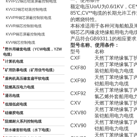
一、使用条件
KVVP22铜芯铠装屏蔽控制电缆
额定电压Uo/U为0.6/1KV，
KVV22铜芯铠装控制电缆
85℃,CV**电缆的长期允许工
KVVPR铜芯屏蔽控制软电缆
的燃烧特性。
本标准适用于各种河海船舶及
KVVR铜芯控制软电缆
铜芯乙丙橡皮绝缘船用电力电缆（
KVVP铜芯屏蔽控制电缆
产品符合GB9331.1的相应要
KVV铜芯控制电缆
型号名称、使用条件：
野外用橡套电缆（YCW电缆，YZW
型号
名称
电缆）
CXF
天然丁苯绝缘氯丁
计算机电缆
天然丁苯绝缘氯丁
CXF80
矿用防暴电缆（矿用信号电缆）
装铠船用电力电缆
天然丁苯绝缘氯丁
盾构机高压橡套扁平软电缆
CXF90
铠船用电力电缆
阻燃高压电力电缆
天然丁苯绝缘氯丁
CXF92
通讯电缆
氯乙烯外套船用电
CXV
天燃丁苯绝缘氯丁
低烟低卤电缆
天然丁苯绝缘氯丁
CXV80
硅橡胶电缆
装铠船用电力电缆
阻燃耐火系列控制电缆
天然丁苯绝缘氯丁
CXV90
铠船用电力电缆
防水橡套软电缆（水下电缆）
天然丁苯绝缘氯丁