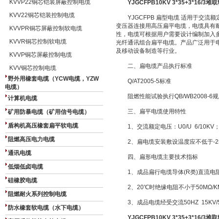
KVVP22铜芯铠装屏蔽控制电缆
YJGCFPB10KV 3*35+3*16/
KVV22铜芯铠装控制电缆
YJGCFPB 扁型电缆 适用于交流额
变压器连接用高压扁平电缆，电缆具有
KVVPR铜芯屏蔽控制软电缆
性，电缆可根据用户需要设计编制加入
KVVR铜芯控制软电缆
光纤通讯组合扁平电缆。产品广泛用于
及移动设备制造等行业。
KVVP铜芯屏蔽控制电缆
二、扁电缆产品执行标准
KVV铜芯控制电缆
野外用橡套电缆（YCW电缆，YZW
Q/AT2005-5标准
电缆）
阻燃性能试验执行QB/WB2008-6
计算机电缆
三、扁平电缆使用特性
矿用防暴电缆（矿用信号电缆）
盾构机高压橡套扁平软电缆
1、交流额定电压：U0/U 6/10KV
阻燃高压电力电缆
2、扁电缆安装敷设温度应不低于-2
通讯电缆
四、扁形电缆主要技术指标
低烟低卤电缆
1、成品扁行电缆导体(R类)直流电阻符
硅橡胶电缆
2、20℃时绝缘电阻不小于50MΩ/K
阻燃耐火系列控制电缆
3、成品电缆经受交流50HZ 15KV/
防水橡套软电缆（水下电缆）
YJGCFPB10KV 3*35+3*16/