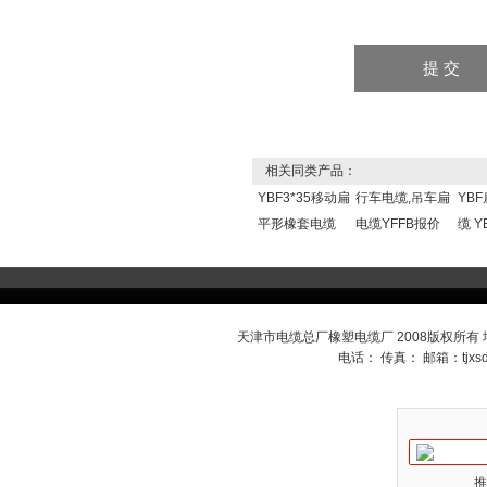
相关同类产品：
YBF3*35移动扁
行车电缆,吊车扁
YB
平形橡套电缆
电缆YFFB报价
缆 
天津市电缆总厂橡塑电缆厂 2008版权所有
电话： 传真： 邮箱：
tjx
推