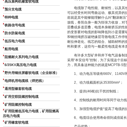
高压盾构机橡套软电缆
电缆除了电性能、耐候性，以及其他
预分支电缆
可以经受长时间弯曲运动、极其优异的
特种电缆
前就是其中能够能理解什么叫“翻滚耐压
放线，卷筒自身一般为恒张力收放，对
铁路信号电缆
层叠或多道层叠，电缆本身耐挤压的性
的变形要对电缆的影响降低到小是需要
防水防鼠电缆
和钢丝绳挤压破绝缘层导致电缆工作停
低压电力电缆
耐拉伸老化、线芯的组合、辅助材料的
料和要求，这些与一般柔性电缆是有本
船用电缆
有许多大型矿井和井下电气设备制造
阻燃耐火系列电力电缆
采用“本安信号”控制，为了实现这个目
6/35KV高压电力电缆
力，而具备这种能力的就是MCPTB-
野外用铜丝屏蔽软电缆（企业标准）
1、动力电压等级有660V、1140V和
电焊机用电缆线（焊把线）
2、动力线截面积从35300mm²；
通用型橡套软电缆
3、提供(46根)抗干扰控制线；
矿用交联阻燃控制电缆
4、控制线的耐用时间等同于动力线
矿用阻燃控制电缆
5、加强型电缆护套*提高了电缆的
矿用阻燃低压电力电缆，矿用阻燃高
压电力电缆
6、电缆综合使用寿命得到成倍延长
矿用橡套软电缆
产品优势：